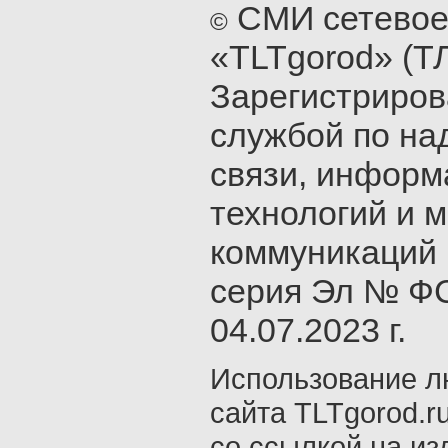
СМИ сетевое
©
«TLTgorod» (Т
Зарегистриро
службой по на
связи, инфор
технологий и 
коммуникаций 
серия Эл № ФС
04.07.2023 г.
Использование л
сайта TLTgorod.r
со ссылкой на из