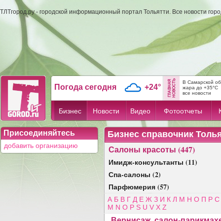
ТЛТгород.ру - городской информационный портал Тольятти. Все новости гор
В Самарской об
Погода сегодня
+24°
жара до +35°C
все новости
Бизнес
Новости
Видео
Фотоотчеты
Присоединяйтесь
Бизнес справочник Толь
добавить организацию
Салоны красоты (447)
Имидж-консультанты (11)
Спа-салоны (2)
Парфюмерия (57)
А
Б
В
Г
Д
Е
Ж
З
И
К
Л
М
Н
О
П
Р
С
M
N
O
P
S
U
V
X
Z
Вернисаж, салон-парикмах