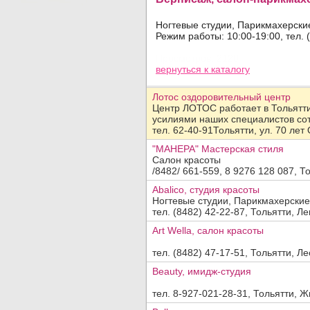
Ногтевые студии, Парикмахерски
Режим работы: 10:00-19:00, тел. 
Просмотров: 2120
вернуться
к каталогу
Добавить организацию
Лотос оздоровительный центр
Название:
Центр ЛОТОС работает в Тольятти 
усилиями наших специалистов сот
Вид деятельности, продукция, услуги:
тел. 62-40-91Тольятти, ул. 70 лет
"МАНЕРА" Мастерская стиля
Салон красоты
Адрес:
/8482/ 661-559, 8 9276 128 087, Т
Abalico, студия красоты
Телефон, факс:
Ногтевые студии, Парикмахерские
тел. (8482) 42-22-87, Тольятти, Ле
Сайт:
Art Wella, салон красоты
Код заявки:
тел. (8482) 47-17-51, Тольятти, Ле
(введите пожалуйста число
)
Beauty, имидж-студия
По вопросам
платного
размещения обращайтесь в отдел
прода
тел. 8-927-021-28-31, Тольятти, Ж