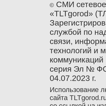
СМИ сетевое
©
«TLTgorod» (Т
Зарегистриро
службой по на
связи, инфор
технологий и 
коммуникаций 
серия Эл № ФС
04.07.2023 г.
Использование л
сайта TLTgorod.r
со ссылкой на из