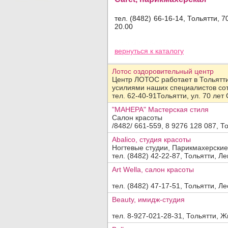
тел. (8482) 66-16-14, Тольятти, 
20.00
Просмотров: 13769
вернуться
к каталогу
Добавить организацию
Лотос оздоровительный центр
Название:
Центр ЛОТОС работает в Тольятти 
усилиями наших специалистов сот
Вид деятельности, продукция, услуги:
тел. 62-40-91Тольятти, ул. 70 лет
"МАНЕРА" Мастерская стиля
Салон красоты
Адрес:
/8482/ 661-559, 8 9276 128 087, Т
Abalico, студия красоты
Телефон, факс:
Ногтевые студии, Парикмахерские
тел. (8482) 42-22-87, Тольятти, Ле
Сайт:
Art Wella, салон красоты
Код заявки:
тел. (8482) 47-17-51, Тольятти, Ле
(введите пожалуйста число
)
Beauty, имидж-студия
По вопросам
платного
размещения обращайтесь в отдел
прода
тел. 8-927-021-28-31, Тольятти, Ж