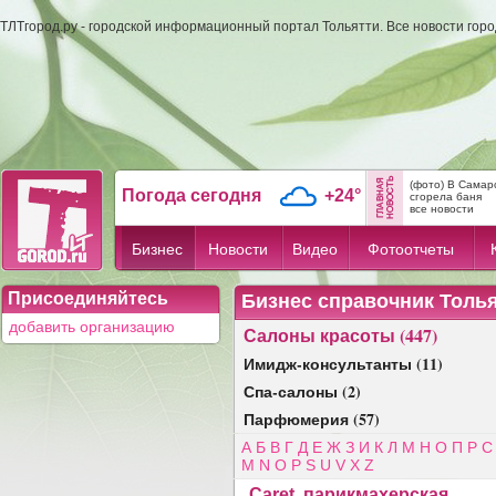
ТЛТгород.ру - городской информационный портал Тольятти. Все новости гор
(фото) В Самар
Погода сегодня
+24°
сгорела баня
все новости
Бизнес
Новости
Видео
Фотоотчеты
Присоединяйтесь
Бизнес справочник Толь
добавить организацию
Салоны красоты (447)
Имидж-консультанты (11)
Спа-салоны (2)
Парфюмерия (57)
А
Б
В
Г
Д
Е
Ж
З
И
К
Л
М
Н
О
П
Р
С
M
N
O
P
S
U
V
X
Z
Caret, парикмахерская