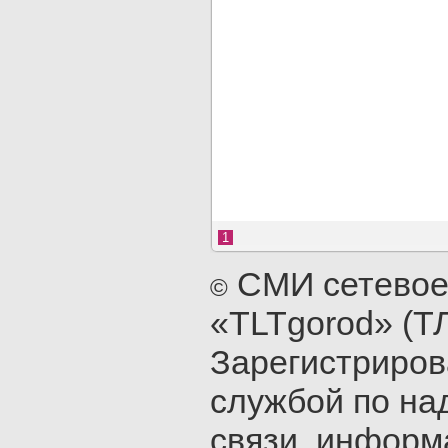
1
СМИ сетевое
©
«TLTgorod» (Т
Зарегистриро
службой по на
связи, инфор