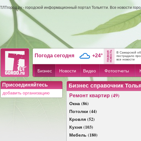
ТЛТгород.ру - городской информационный портал Тольятти. Все новости гор
В Самарской об
Погода сегодня
+24°
пострадало пр
все новости
Бизнес
Новости
Видео
Фотоотчеты
Присоединяйтесь
Бизнес справочник Толь
добавить организацию
Ремонт квартир (49)
Окна (86)
Потолки (44)
Кровля (52)
Кухня (103)
Мебель (180)