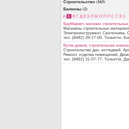
Строительство (163)
Балконы (2)
А
В
Г
Д
Е
К
Л
М
О
П
Р
С
Т
Э
1
Б
БауМаркет, магазин строительны
Магазины строительных материал
Электроинструмент, Сантехника, 
Добавить организацию
тел. (8482) 39-27-00, Тольятти, К
Название:
Бутик домов, строительная компа
Строительство дач, коттеджей, А
Вид деятельности, продукция, услуги:
Ремонт, отделка помещений, Дизай
тел. (8482) 31-07-77, Тольятти, Дз
Адрес:
Телефон, факс:
Сайт:
Код заявки:
(введите пожалуйста число
)
По вопросам
платного
размещения обращайтесь в отдел
прода