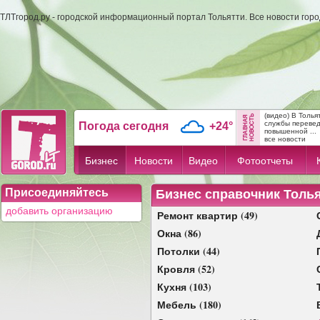
ТЛТгород.ру - городской информационный портал Тольятти. Все новости гор
(видео) В Толь
службы переве
Погода сегодня
+24°
повышенной ...
все новости
Бизнес
Новости
Видео
Фотоотчеты
Присоединяйтесь
Бизнес справочник Толь
добавить организацию
Ремонт квартир (49)
Окна (86)
Потолки (44)
Кровля (52)
Кухня (103)
Мебель (180)