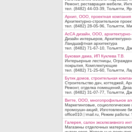
Ремонт, реставрация мебели, Инте
тел. (8482) 44-03-39, Тольятти, Яро
Архип, ООО, проектная компания
Архитектурно-строительное проек
тел. (8482) 28-05-96, Тольятти, Мир
АсСА дизайн, ООО, архитектурно
Дизайн интерьеров, Архитектурно
Ландшафтная архитектура
тел. (8482) 71-67-10, Тольятти, Дз
Буковая дама, ИП Куклева Т.В.
Интерьерные лестницы, Огражден
покрытия, Комплектующие
тел. (8482) 71-25-60, Тольятти, Ла
Бутик домов, строительная компа
Строительство дач, коттеджей, А
Ремонт, отделка помещений, Дизай
тел. (8482) 31-07-77, Тольятти, Дз
Витте, ООО, многопрофильное аг
Маркетинговые, социологические
промоушн-акций, Изготовление биз
office010
@
mail.ru, Режим работы: 9
Галерея, салон эксклюзивного ин
Магазины отделочных материалов
интерьеров, Напольные покрытия,