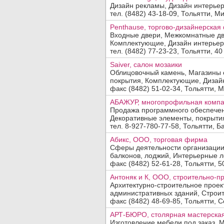
Дизайн рекламы, Дизайн интерье
тел. (8482) 43-18-09, Тольятти, Ми
Penthause, торгово-дизайнерска
Входные двери, Межкомнатные дв
Комплектующие, Дизайн интерьер
тел. (8482) 77-23-23, Тольятти, 40
Saiver, салон мозаики
Облицовочный камень, Магазины 
покрытия, Комплектующие, Дизайн
факс (8482) 51-02-34, Тольятти, М
АБАЖУР, многопрофильная комп
Продажа программного обеспечени
Декоративные элементы, покрытия
тел. 8-927-780-77-58, Тольятти, Ба
Абикс, ООО, торговая фирма
Сферы деятельности организации
балконов, лоджий, Интерьерные ле
факс (8482) 52-61-28, Тольятти, 50
Антоняк и К, ООО, строительно-п
Архитектурно-строительное проек
административных зданий, Строител
факс (8482) 48-69-85, Тольятти, Со
АРТ-БЮРО, столярная мастерска
Изготовление мебели под заказ, М