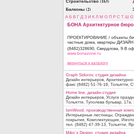
Строительство (163)
Балконы (2)
А
Б
В
Г
Д
З
И
К
Л
М
О
П
Р
С
Т
Ш
G
БОНА Архитектурное бюро
Добавить организацию
ПРОЕКТИРОВАНИЕ / объекты биз
частные дома, квартиры ДИЗАЙН 
Название:
(8482)328690, Свердлова, 9-В о
www.bonazone.ru
Вид деятельности, продукция, услуги:
Просмотров: 2450
вернуться
к каталогу
Адрес:
Graph Sidorov, студия дизайна
Дизайн интерьеров, Архитектурно
Телефон, факс:
факс (8482) 51-76-18, Тольятти, С
Home line, дизайн-студия
Сайт:
Дизайн интерьеров, Услуги праз
Тольятти, Туполева бульвар, 17а; 3 
Код заявки:
IsmWood, производственная комп
(введите пожалуйста число
)
Интерьерные лестницы, Огражде
По вопросам
платного
размещения обращайтесь в отдел
прода
покрытия, Комплектующие, Изготов
тел. (8482) 47-39-13, Тольятти, Яр
Miko`s Design, студия дизайна