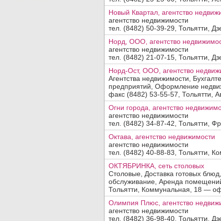
Новый Квартал, агентство недвиж
агентство недвижимости
тел. (8482) 50-39-29, Тольятти, Дзе
Норд, ООО, агентство недвижимо
агентство недвижимости
Добавить организацию
тел. (8482) 21-07-15, Тольятти, Дз
Норд-Ост, ООО, агентство недвиж
Название:
Агентства недвижимости, Бухгалт
предприятий, Оформление недвижи
Вид деятельности, продукция, услуги:
факс (8482) 53-55-57, Тольятти, А
Огни города, агентство недвижим
агентство недвижимости
Адрес:
тел. (8482) 34-87-42, Тольятти, Фру
Октава, агентство недвижимости
Телефон, факс:
агентство недвижимости
тел. (8482) 40-88-83, Тольятти, К
Сайт:
ОКТЯБРИНКА, сеть столовых
Столовые, Доставка готовых блюд
Код заявки:
обслуживание, Аренда помещени
(введите пожалуйста число
)
Тольятти, Коммунальная, 18 — офис
По вопросам
платного
размещения обращайтесь в отдел
прода
Олимпия Плюс, агентство недвиж
агентство недвижимости
тел. (8482) 36-98-40, Тольятти, Дз