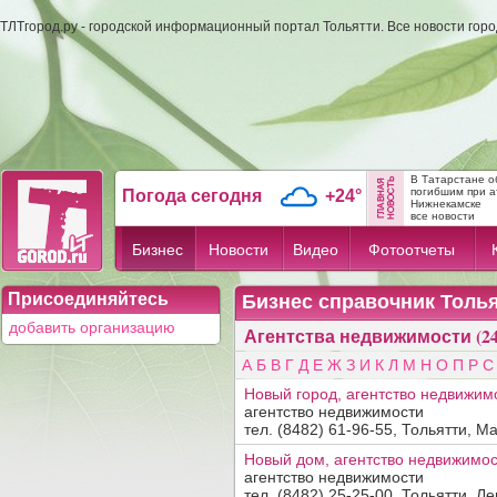
ТЛТгород.ру - городской информационный портал Тольятти. Все новости гор
В Татарстане о
погибшим при а
Погода сегодня
+24°
Нижнекамске
все новости
Бизнес
Новости
Видео
Фотоотчеты
Присоединяйтесь
Бизнес справочник Толь
добавить организацию
Агентства недвижимости (24
А
Б
В
Г
Д
Е
Ж
З
И
К
Л
М
Н
О
П
Р
С
Новый город, агентство недвижим
агентство недвижимости
тел. (8482) 61-96-55, Тольятти, Ма
Новый дом, агентство недвижимо
агентство недвижимости
тел. (8482) 25-25-00, Тольятти, Ле