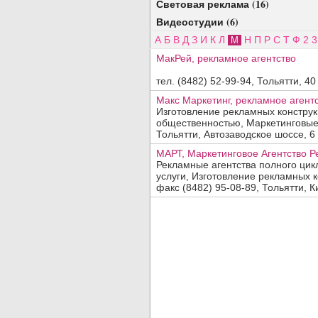
Световая реклама (16)
Видеостудии (6)
А
Б
В
Д
З
И
К
Л
Н
П
Р
С
Т
Ф
2
3
М
МакРей, рекламное агентство
тел. (8482) 52-99-94, Тольятти, 40
Добавить организацию
Макс Маркетинг, рекламное агент
Название:
Изготовление рекламных конструк
общественностью, Маркетинговые,
Вид деятельности, продукция, услуги:
Тольятти, Автозаводское шоссе, 6 
МАРТ, Маркетинговое Агентство 
Рекламные агентства полного цик
Адрес:
услуги, Изготовление рекламных ко
факс (8482) 95-08-89, Тольятти, Ки
Телефон, факс:
Сайт:
Код заявки:
(введите пожалуйста число
)
По вопросам
платного
размещения обращайтесь в отдел
прода