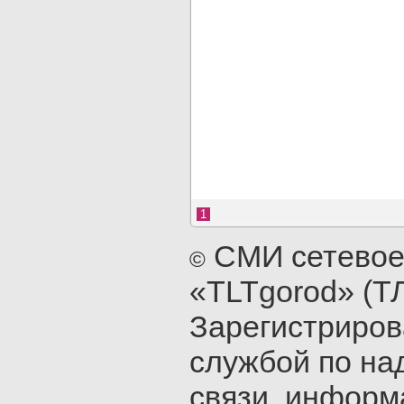
1
СМИ сетевое
©
«TLTgorod» (Т
Зарегистриро
службой по на
связи, инфор