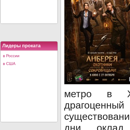
Лидеры проката
в России
в США
метро в X
драгоценны
существовани
дни оклад