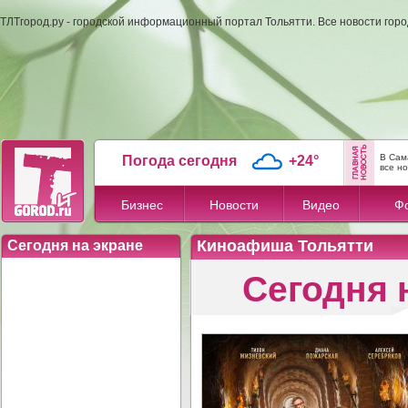
ТЛТгород.ру - городской информационный портал Тольятти. Все новости гор
В Сам
Погода сегодня
+24°
все н
Бизнес
Новости
Видео
Ф
Киноафиша Тольятти
Сегодня на экране
Сегодня 