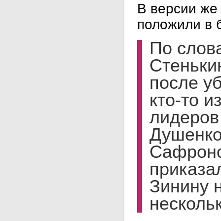
В версии же 
положили в 
По слов
Стеньки
после у
кто-то и
лидеро
Душенко
Сафрон
приказа
Зинину 
несколь