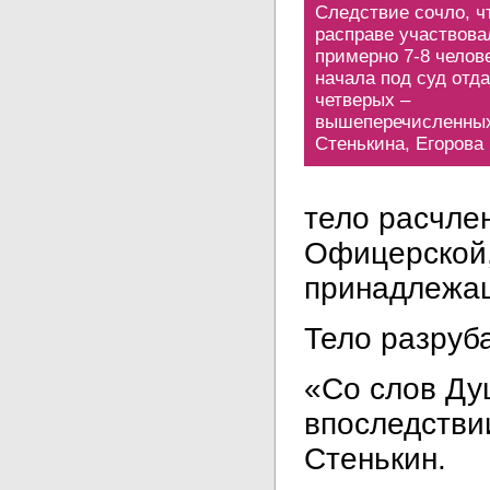
Следствие сочло, ч
расправе участвова
примерно 7-8 челове
начала под суд отд
четверых –
вышеперечисленных
Стенькина, Егорова
тело расчлен
Офицерской,
принадлежа
Тело разруб
«Со слов Ду
впоследстви
Стенькин.