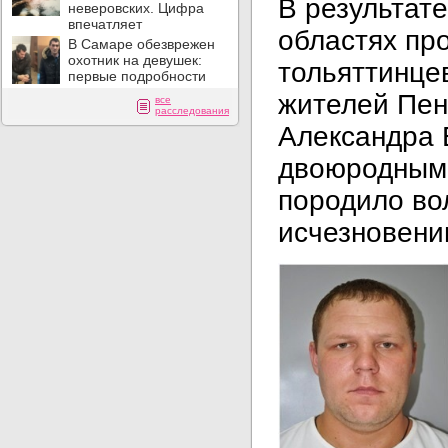
В результате
неверовских. Цифра
впечатляет
областях пр
В Самаре обезврежен
охотник на девушек:
тольяттинце
первые подробности
жителей Пен
все
расследования
Александра 
двоюродным 
породило вол
исчезновени