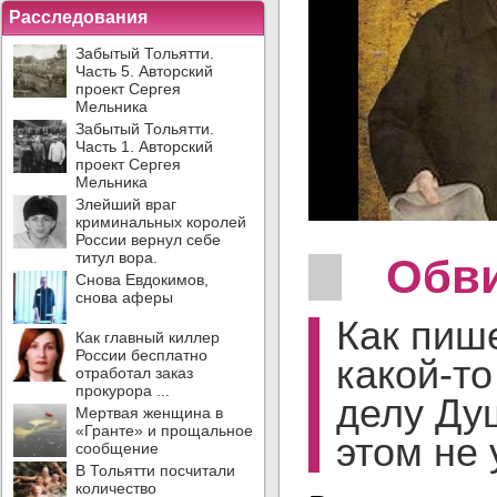
Расследования
Забытый Тольятти.
Часть 5. Авторский
проект Сергея
Мельника
Забытый Тольятти.
Часть 1. Авторский
проект Сергея
Мельника
Злейший враг
криминальных королей
России вернул себе
титул вора.
Обви
Снова Евдокимов,
снова аферы
Как пиш
Как главный киллер
России бесплатно
какой-то
отработал заказ
прокурора ...
делу Душ
Мертвая женщина в
«Гранте» и прощальное
этом не
сообщение
В Тольятти посчитали
количество