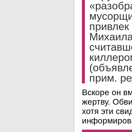
«разобр
мусорщи
привлек 
Михаила
считавш
киллеро
(объявле
прим. ре
Вскоре он в
жертву. Обв
хотя эти св
информиро