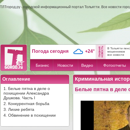
ТЛТгород.ру - городской информационный портал Тольятти. Все новости гор
В Тольятти пен
Погода сегодня
+24°
мошенников
все новости
Бизнес
Новости
Видео
Фотоотчеты
Криминальная истор
Оглавление
1. Белые пятна в деле о
Белые пятна в деле 
похищении Александра
Душкова. Часть I
2. Конкурентная борьба
3. Лихие ребята
4. Обвинение в похищении