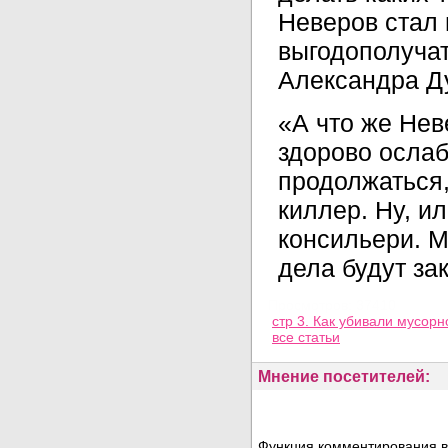
Неверов стал
выгодополучат
Александра Д
«А что же Нев
здорово ослаб
продолжаться,
киллер. Ну, и
консильери. М
дела будут за
Просмотров: 37410
стр 3. Как убивали мусорн
все статьи
Мнение посетителей:
Функция комментирования в