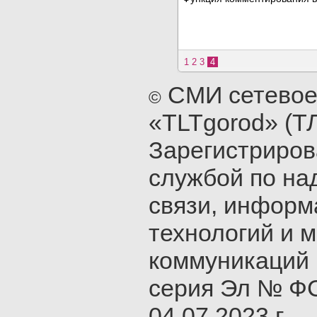
1
2
3
4
СМИ сетевое
©
«TLTgorod» (Т
Зарегистриро
службой по на
связи, инфор
технологий и 
коммуникаций 
серия Эл № ФС
04.07.2023 г.