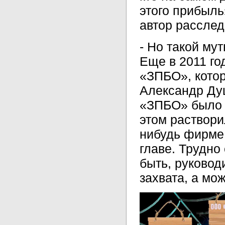
этого прибыль
автор расслед
- Но такой му
Еще в 2011 г
«ЗПБО», кото
Александр Ду
«ЗПБО» было 
этом раствори
нибудь фирме 
главе. Трудно
быть, руковод
захвата, а мо