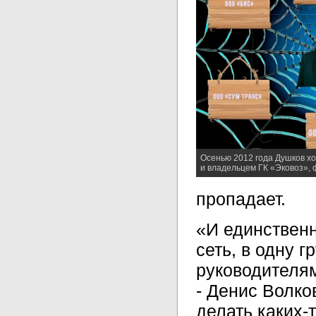
Осенью 2012 года Душков хо
и владельцем ГК «Эковоз»,
пропадает.
«И единственн
сеть, в одну 
руководителя
- Денис Волков
делать каких-