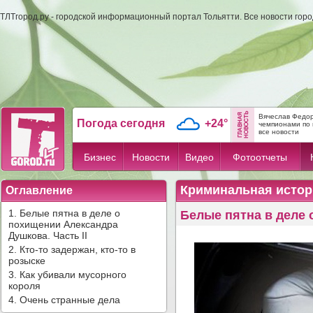
ТЛТгород.ру - городской информационный портал Тольятти. Все новости гор
Вячеслав Федор
Погода сегодня
+24°
чемпионами по 
все новости
Бизнес
Новости
Видео
Фотоотчеты
Криминальная истор
Оглавление
1. Белые пятна в деле о
Белые пятна в деле 
похищении Александра
Душкова. Часть II
2. Кто-то задержан, кто-то в
розыске
3. Как убивали мусорного
короля
4. Очень странные дела