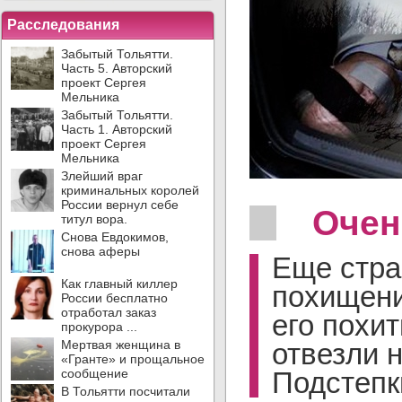
Расследования
Забытый Тольятти.
Часть 5. Авторский
проект Сергея
Мельника
Забытый Тольятти.
Часть 1. Авторский
проект Сергея
Мельника
Злейший враг
криминальных королей
России вернул себе
Очен
титул вора.
Снова Евдокимов,
снова аферы
Еще стра
Как главный киллер
похищени
России бесплатно
отработал заказ
его похит
прокурора ...
Мертвая женщина в
отвезли 
«Гранте» и прощальное
сообщение
Подстепк
В Тольятти посчитали