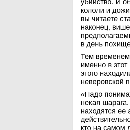
убийство. И о
кололи и дожи
вы читаете ст
наконец, више
предполагаем
в день похищ
Тем временем 
именно в этот
этого находил
неверовской п
«Надо понимат
некая шарага.
находятся ее а
действительно
кто на самом 