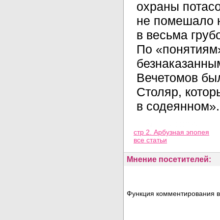
охраны потасо
не помешало 
в весьма груб
По «понятиям»
безнаказанны
Вечетомов был
Столяр, котор
в содеянном».
Просмотров: 111269
стр 2. Арбузная эпопея
все статьи
Мнение посетителей:
Функция комментирования в