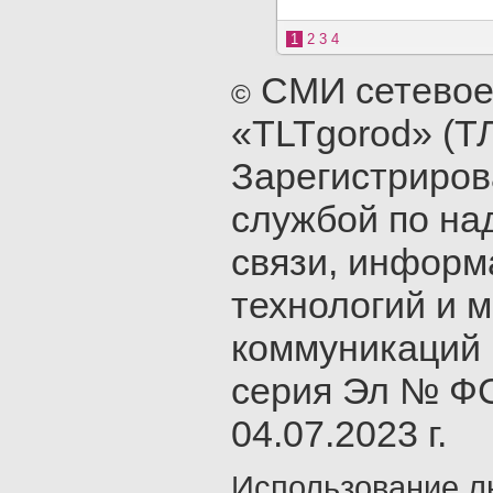
1
2
3
4
СМИ сетевое
©
«TLTgorod» (Т
Зарегистриро
службой по на
связи, инфор
технологий и 
коммуникаций 
серия Эл № ФС
04.07.2023 г.
Использование л