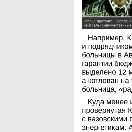
Игорь Сиротенко (Сирота) и
нейтрально-дружественные
Например, К
и подрядчико
больницы в Ав
гарантии бюдж
выделено 12 м
а котлован на
больница, «ра
Куда менее 
провернутая 
с вазовскими
энергетикам. 