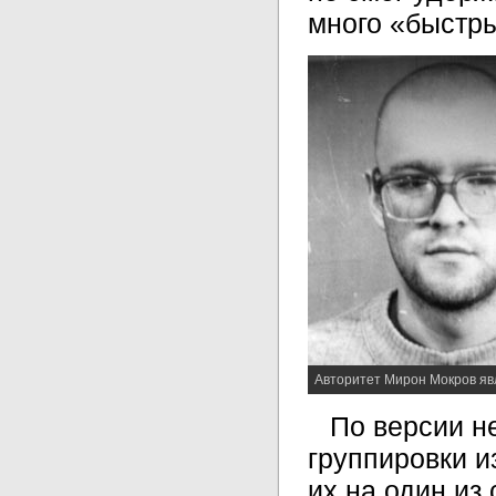
много «быстры
Авторитет Мирон Мокров яв
По версии н
группировки и
их на один из