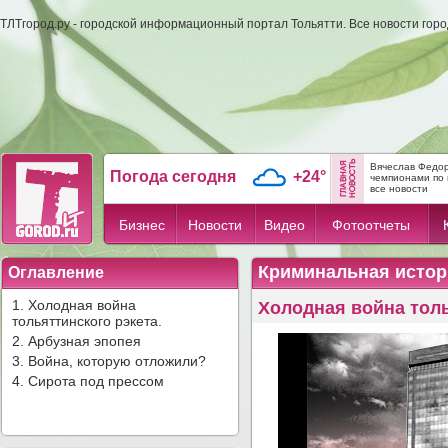
ТЛТгород.ру - городской информационный портал Тольятти. Все новости гор
Вячеслав Федор
Погода сегодня
+24°
чемпионами по 
все новости
Бизнес
Новости
Видео
Фотоотчеты
Криминальная истор
Оглавление
1. Холодная война
Холодная война толь
тольяттинского рэкета.
2. Арбузная эпопея
3. Война, которую отложили?
4. Сирота под прессом