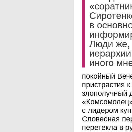
«соратни
Сиротенк
в основн
информир
Люди же,
иерархии
иного мн
покойный Вече
пристрастия к
злополучный д
«Комсомолец»
с лидером куп
Словесная пе
перетекла в 