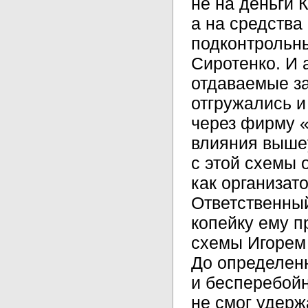
не на деньги 
а на средства
подконтрольн
Сиротенко. И 
отдаваемые з
отгружались и
через фирму 
влияния выше
с этой схемы
как организат
Ответственный
копейку ему п
схемы Игорем
До определен
и бесперебойн
не смог удерж