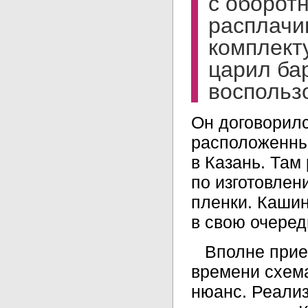
с оборот
расплачи
комплект
царил ба
воспольз
Он договорилс
расположенным
в Казань. Там
по изготовлен
пленки. Кашин
в свою очеред
Вполне прие
времени схема
нюанс. Реали