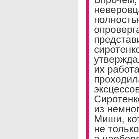
неверовц
полность
опроверг
представ
сиротенк
утвержда
их работ
проходил
эксцессов
Сиротенк
из немно
Миши, ко
не только
а наоборо