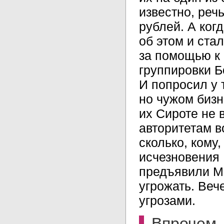
известно, реч
рублей. А ког
об этом и ста
за помощью к 
группировки Б
И попросил у 
но чужом бизн
их Сироте не в
авторитетам в
сколько, кому,
исчезновения 
предъявили Мо
угрожать. Веч
угрозами.
Впрочем,