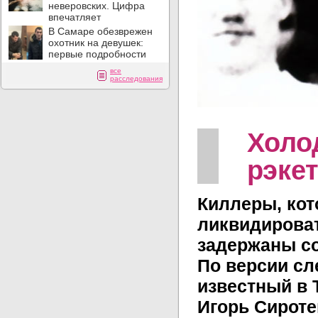
неверовских. Цифра
впечатляет
В Самаре обезврежен
охотник на девушек:
первые подробности
все
расследования
Холо
рэкет
Киллеры, ко
ликвидироват
задержаны со
По версии сл
известный в 
Игорь Сироте