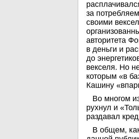
расплачивалс
за потребляе
своими вексе
организованн
авторитета Фо
в деньги и ра
до энергетико
векселя. Но н
которым «в ба
Кашину «впари
Во многом и
рухнул и «Тол
раздавал кред
В общем, ка
данной публик