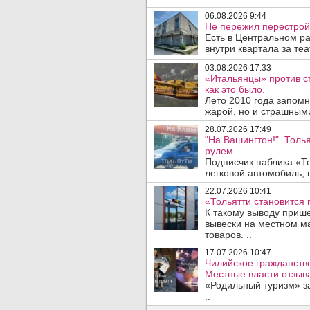
06.08.2026 9:44
Не пережил перестрой
Есть в Центральном р
внутри квартала за те
03.08.2026 17:33
«Итальянцы» против с
как это было.
Лето 2010 года запом
жарой, но и страшным
28.07.2026 17:49
"На Вашингтон!". Толь
рулем.
Подписчик паблика «То
легковой автомобиль, 
22.07.2026 10:41
«Тольятти становится 
К такому выводу прише
вывески на местном ма
товаров. ..
17.07.2026 10:47
Чилийское гражданство
Местные власти отзыв
«Родильный туризм» з
..