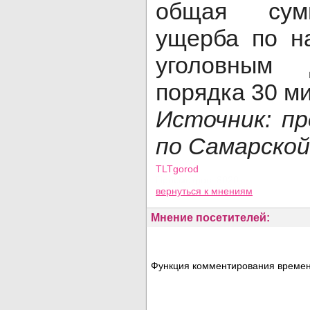
общая сум
ущерба по н
уголовным 
порядка 30 м
Источник: п
по Самарской
TLTgorod
Просмотров: 8020
вернуться
к мнениям
Мнение посетителей:
Функция комментирования временн