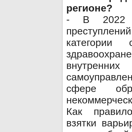
регионе?
- В 2022 
преступле
категории 
здравоохр
внутренни
самоуправле
сфере об
некоммерчес
Как правил
взятки варьи