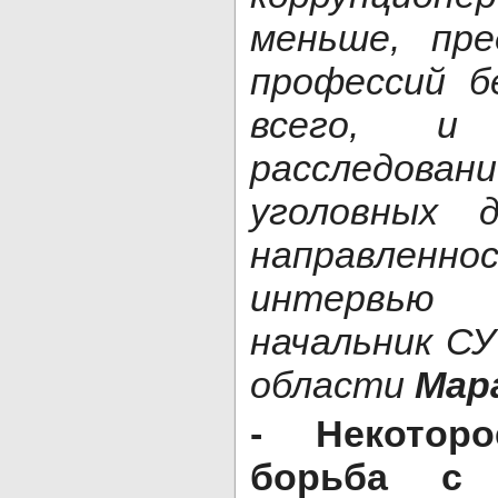
меньше, пре
профессий б
всего, и
расследо
уголовных д
направленн
интервь
начальник С
области
Мар
- Некотор
борьба с 