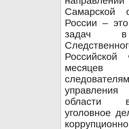
направлен
Самарской 
России – эт
задач в 
Следствен
Российской
месяцев
следователя
управлени
области в
уголовное де
коррупционн