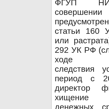
ФГУП НИ
совершени
предусмот
статьи 160 
или растрата
292 УК РФ (с
ходе пре
следствия у
период с 2
директор ф
хищение 
денежных с