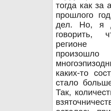
тогда как за
прошлого го
дел. Но, я 
говорить, 
регионе 
произош
многоэпизод
каких-то сос
стало больше
Так, количес
взяточничест