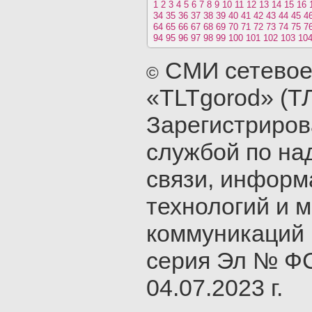
1
2
3
4
5
6
7
8
9
10
11
12
13
14
15
16
34
35
36
37
38
39
40
41
42
43
44
45
4
64
65
66
67
68
69
70
71
72
73
74
75
7
94
95
96
97
98
99
100
101
102
103
10
СМИ сетевое
©
«TLTgorod» (Т
Зарегистриро
службой по на
связи, инфор
технологий и 
коммуникаций 
серия Эл № ФС
04.07.2023 г.