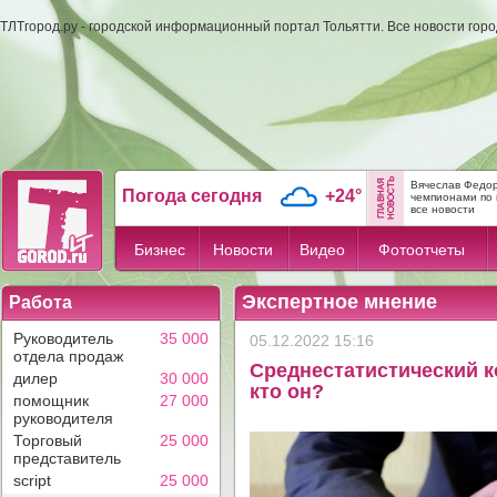
ТЛТгород.ру - городской информационный портал Тольятти. Все новости гор
Вячеслав Федор
Погода сегодня
+24°
чемпионами по 
все новости
Бизнес
Новости
Видео
Фотоотчеты
Экспертное мнение
Работа
Руководитель
35 000
05.12.2022 15:16
отдела продаж
Среднестатистический к
дилер
30 000
кто он?
помощник
27 000
руководителя
Торговый
25 000
представитель
script
25 000