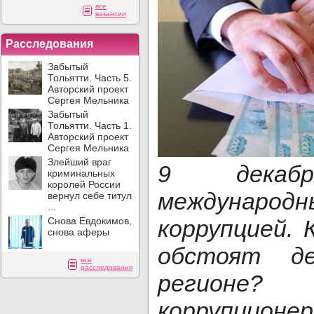
все
вакансии
Расследования
Забытый
Тольятти. Часть 5.
Авторский проект
Сергея Мельника
Забытый
Тольятти. Часть 1.
Авторский проект
Сергея Мельника
Злейший враг
9 декабр
криминальных
королей России
международн
вернул себе титул
...
Снова Евдокимов,
коррупцией. 
снова аферы
обстоят д
все
расследования
регионе
коррупцион