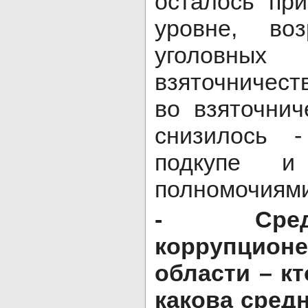
осталось пр
уровне, воз
уголовных
взяточничест
во взяточнич
снизилось 
подкупе и 
полномочиями
- Среднес
коррупцио
области – кт
какова сред