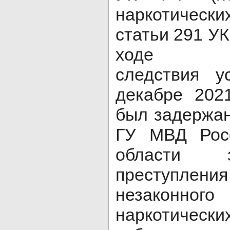
наркотических
статьи 291 УК
ходе пре
следствия у
декабре 202
был задержа
ГУ МВД Рос
области 
преступл
незакон
наркотическ