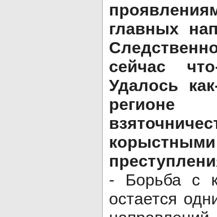
проявления
главных на
Следствен
сейчас что
Удалось как
регионе
взяточниче
корыстным
преступлен
- Борьба с 
остается одн