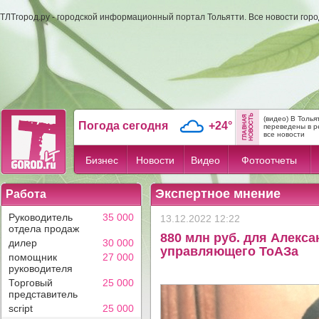
ТЛТгород.ру - городской информационный портал Тольятти. Все новости гор
(видео) В Толь
Погода сегодня
+24°
переведены в р
все новости
Бизнес
Новости
Видео
Фотоотчеты
Экспертное мнение
Работа
Руководитель
35 000
13.12.2022 12:22
отдела продаж
880 млн руб. для Алекса
дилер
30 000
управляющего ТоАЗа
помощник
27 000
руководителя
Торговый
25 000
представитель
script
25 000