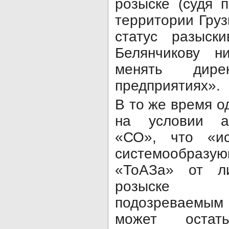
розыске (судя 
территории Груз
статус разыск
Белянчикову н
менять дир
предприятиях».
В то же время о
на условии а
«СО», что «ис
системообразу
«ТоАЗа» от ли
розыске 
подозреваемым п
может остат