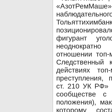
«АзотРем
наблюдате
Тольятти
позиционировал
фигурант угол
неоднократн
отношении топ-
Следственный 
действиях топ
преступления, 
ст. 210 УК РФ» 
сообществе с 
положения), ма
которому сос