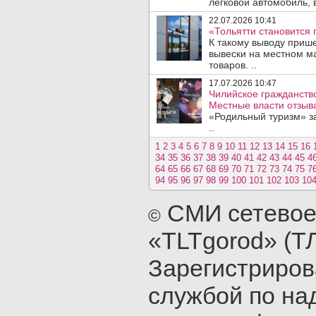
легковой автомобиль, 
22.07.2026 10:41
«Тольятти становится 
К такому выводу прише
вывески на местном ма
товаров. ..
17.07.2026 10:47
Чилийское гражданство
Местные власти отзыв
«Родильный туризм» з
..
1
2
3
4
5
6
7
8
9
10
11
12
13
14
15
16
34
35
36
37
38
39
40
41
42
43
44
45
4
64
65
66
67
68
69
70
71
72
73
74
75
7
94
95
96
97
98
99
100
101
102
103
10
СМИ сетевое
©
«TLTgorod» (Т
Зарегистриро
службой по на