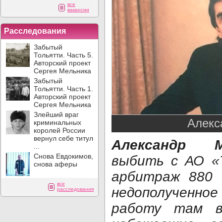
все
вакансии
Расследования
Забытый
Тольятти. Часть 5.
Авторский проект
Сергея Мельника
Забытый
Тольятти. Часть 1.
Авторский проект
Сергея Мельника
Злейший враг
Алекс
криминальных
королей России
вернул себе титул
Александр
...
Снова Евдокимов,
выбить с АО «
снова аферы
арбитраж 880 
все
недополученно
расследования
работу там в