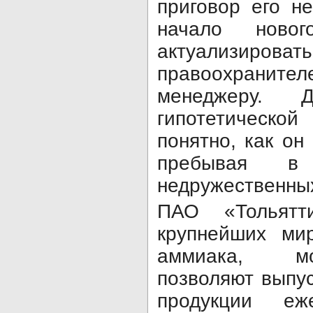
приговор его н
начало ново
актуализи
правоохраните
менеджеру.
гипотетическ
понятно, как он
пребывая в
недружественных
ПАО «Тольят
крупнейших ми
аммиака, м
позволяют выпус
продукции еже