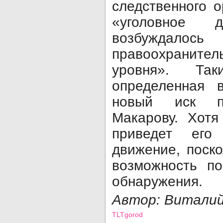
следственного о
«уголовное д
возбуждало
правоохранител
уровня». Та
определенная в
новый иск пр
Макарову. Хотя
приведет его
движение, поско
возможность п
обнаружения.
Автор:
Виталий
TLTgorod
Просмотров: 9480