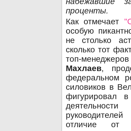
набежавшие з
проценты.
Как отмечает
"
особую пикантн
не столько ас
сколько тот фак
топ-менедже
Махлаев
, прод
федеральном р
силовиков в Ве
фигурировал в
деятельно
руководителе
отличие от 