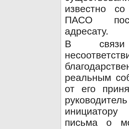
известно со
ПАСО посл
адресату.
В связ
несоответс
благодарс
реальным со
от его прин
руководите
инициатору 
письма о м