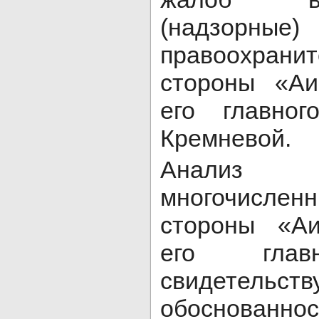
(надзорн
правоохрани
стороны «А
его главног
Кремневой.
Анализ 
многочисл
стороны «А
его главн
свидетельству
обоснованн