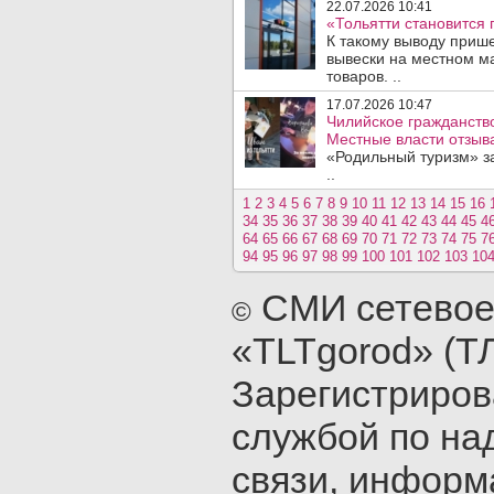
22.07.2026 10:41
«Тольятти становится 
К такому выводу прише
вывески на местном ма
товаров. ..
17.07.2026 10:47
Чилийское гражданство
Местные власти отзыв
«Родильный туризм» з
..
1
2
3
4
5
6
7
8
9
10
11
12
13
14
15
16
34
35
36
37
38
39
40
41
42
43
44
45
4
64
65
66
67
68
69
70
71
72
73
74
75
7
94
95
96
97
98
99
100
101
102
103
10
СМИ сетевое
©
«TLTgorod» (Т
Зарегистриро
службой по на
связи, инфор