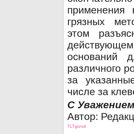
применения 
грязных мет
этом разъя
действующем
оснований д
различного р
за указанны
числе за клев
С Уважением
Автор: Редак
TLTgorod
Просмотров: 9590