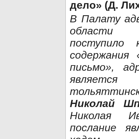
дело» (Д. Ли
В Палату ад
области 
поступило 
содержания 
письмо», ад
являетс
тольятти
Николай Шп
Николая Ив
послание яв