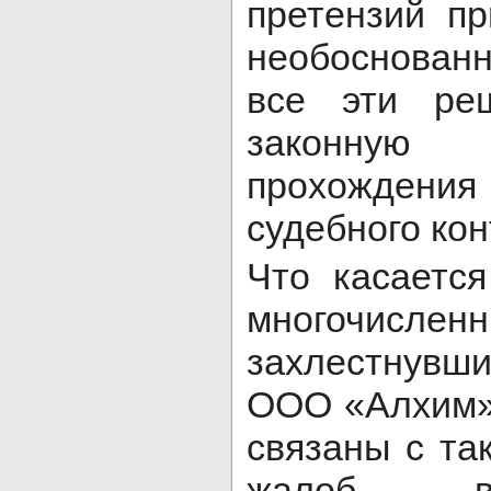
претензий п
необоснован
все эти ре
законную
прохожден
судебного кон
Что касаетс
многочисл
захлестнув
ООО «Алхим»
связаны с та
жалоб в