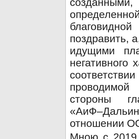
созданн
определен
благовид
поздравить, а
идущими пл
негативного 
соответстви
проводимой
стороны гл
«АиФ–Да
отношении О
Мною с 2019