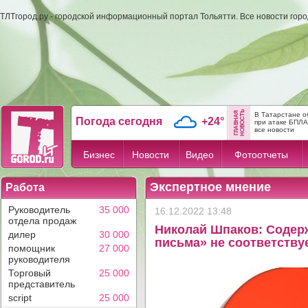
ТЛТгород.ру - городской информационный портал Тольятти. Все новости гор
В Татарстане о
Погода сегодня
+24°
при атаке БПЛА
все новости
Бизнес
Новости
Видео
Фотоотчеты
Экспертное мнение
Работа
Руководитель
35 000
16.12.2022 13:48
отдела продаж
Николай Шпаков: Содер
дилер
30 000
письма» не соответств
помощник
27 000
руководителя
Торговый
25 000
представитель
script
25 000