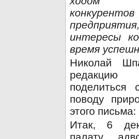
ходом нед
конкуренто
предприят
интересы ко
время успеш
Николай Шп
редакцию 
поделиться 
поводу прир
этого письма:
Итак, 6 де
палату адв