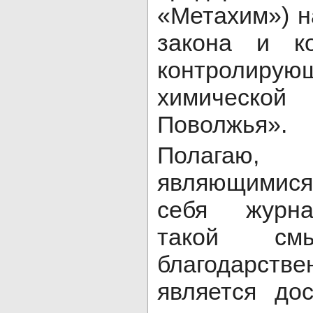
«Метахим») 
закона и к
контролир
химической
Поволжья».
Полагаю,
являющимис
себя журна
такой смы
благодарс
является до