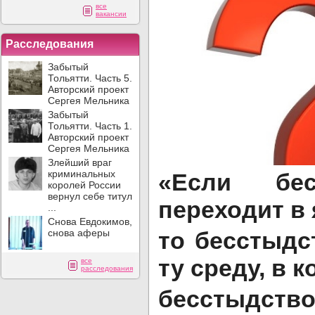
все
вакансии
Расследования
Забытый
Тольятти. Часть 5.
Авторский проект
Сергея Мельника
Забытый
Тольятти. Часть 1.
Авторский проект
Сергея Мельника
Злейший враг
криминальных
«Если бес
королей России
вернул себе титул
переходит в 
...
Снова Евдокимов,
снова аферы
то бесстыдс
ту среду, в 
все
расследования
бесстыдств