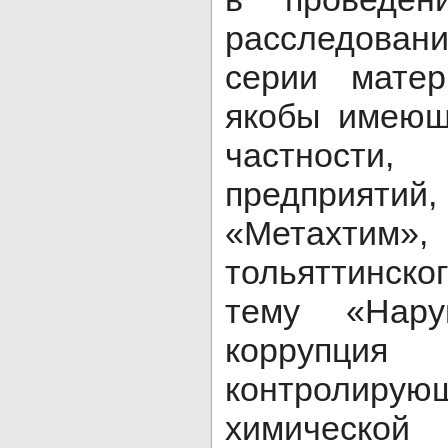
расследова
серии мате
якобы имеющ
частности,
предприятий,
«Метахтим
тольяттинско
тему «Нар
коррупц
контролир
химической