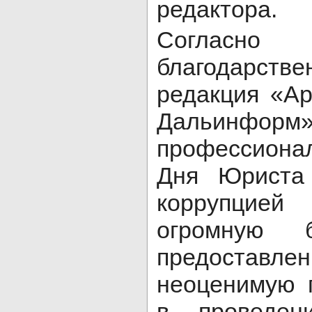
редактора.
Соглас
благодарст
редакция «А
Дальинф
профессиона
Дня Юриста
коррупцие
огромную б
предостав
неоценимую 
в проведени