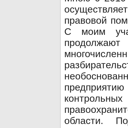
осуществл
правовой по
С моим уч
продолжа
многочисл
разбира
необоснован
предприят
контрольны
правоохран
области. П