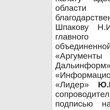
области
благодарс
Шпакову Н.И
главног
объединенно
«Аргумен
Дальи
«Информаци
«Лидер»
Ю.
сопроводите
подписью на