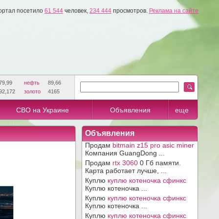
ортал посетило
61 544
человек,
234 444
просмотров.
Реклама на сайте
79,99
нефть
89,66
92,172
золото
4165
СВО на Украине
Объявления
еще
Объявления
Продам
bitmain z15 pro asic miner
Компания GuangDong ...
Продам
rtx 3060
0 Гб памяти.
Карта работает лучше, ...
Куплю
куплю котеночка сфинкс
Куплю котеночка ...
Куплю
куплю котеночка сфинкс
Куплю котеночка ...
Куплю
куплю котеночка сфинкс