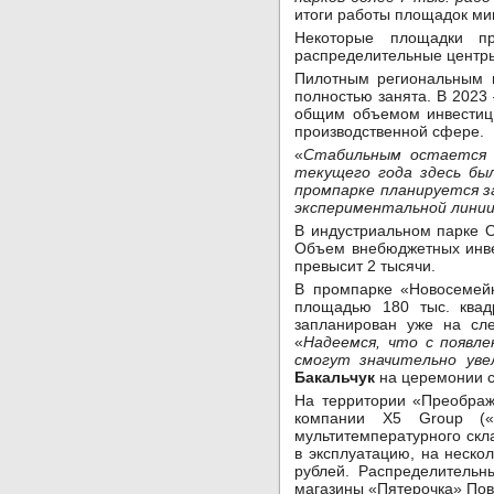
итоги работы площадок ми
Некоторые площадки пр
распределительные центры
Пилотным региональным п
полностью занята. В 2023
общим объемом инвестици
производственной сфере.
«
Стабильным остается и
текущего года здесь бы
промпарке планируется з
экспериментальной линии
В индустриальном парке О
Объем внебюджетных инвес
превысит 2 тысячи.
В промпарке «Новосемейк
площадью 180 тыс. квад
запланирован уже на сле
«
Надеемся, что с появл
смогут значительно уве
Бакальчук
на церемонии с
На территории «Преображ
компании Х5 Group («
мультитемпературного скл
в эксплуатацию, на неско
рублей. Распределительн
магазины «Пятерочка» Пов