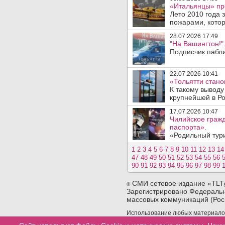
«Итальянцы» про
Лето 2010 года
пожарами, котор
28.07.2026 17:49
"На Вашингтон!"
Подписчик пабли
22.07.2026 10:41
«Тольятти стано
К такому выводу
крупнейшей в Рос
17.07.2026 10:47
Чилийское гражд
паспорта».
«Родильный тури
1
2
3
4
5
6
7
8
9
10
11
12
13
14
47
48
49
50
51
52
53
54
55
56
90
91
92
93
94
95
96
97
98
99
СМИ сетевое издание «TLT
©
Зарегистрировано Федеральн
массовых коммуникаций (Рос
Использование любых материалов 
сайта. При использовании любых 