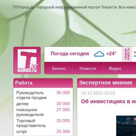
ТЛТгород.ру - городской информационный портал Тольятти. Все новос
В
Погода сегодня
+24°
в
Бизнес
Новости
Видео
Экспертное мнение
Работа
Руководитель
35 000
19.12.2022 15:03
отдела продаж
Об инвестициях в 
дилер
30 000
помощник
27 000
руководителя
Торговый
25 000
представитель
script
25 000