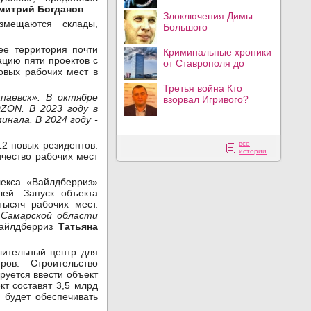
митрий Богданов
.
Злоключения Димы
змещаются склады,
Большого
ее территория почти
Криминальные хроники
ацию пяти проектов с
от Ставрополя до
овых рабочих мест в
Третья война Кто
паевск». В октябре
взорвал Игривого?
ZON. В 2023 году в
нала. В 2024 году -
12 новых резидентов.
все
истории
ичество рабочих мест
лекса «Вайлдберриз»
ей. Запуск объекта
ысяч рабочих мест.
 Самарской области
Вайлдберриз
Татьяна
лительный центр для
ов. Строительство
руется ввести объект
кт составят 3,5 млрд
 будет обеспечивать