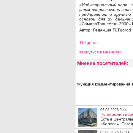
«Индустриальный парк - 
этом вопросе очень серь
предприятия, и крупный
основой для их дальне
«СамараТрансАвто-2000»
Автор: Редакция TLTgorod
TLTgorod
Просмотров: 6955
вернуться
к мнениям
Мнение посетителей:
Функция комментирования в
06.08.2026 9:44
Не пережил пере
Есть в Централь
«Колесо». Сегод
03.08.2026 17:33