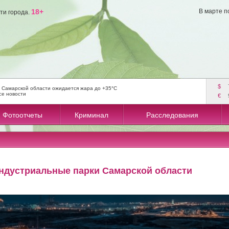
18+
В марте п
ти города.
$
 Самарской области ожидается жара до +35°C
се новости
€
Фотоотчеты
Криминал
Расследования
индустриальные парки Самарской области