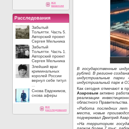
все
вакансии
Расследования
Забытый
Тольятти. Часть 5.
Авторский проект
Сергея Мельника
Забытый
Тольятти. Часть 1.
Авторский проект
Сергея Мельника
Злейший враг
В государственные инду
криминальных
рублей. В регионе созда
королей России
индустриальные парки 
вернул себе титул
индустриальный парк в О
...
Как сегодня отмечают в п
Снова Евдокимов,
Азаровым
активно работа
снова аферы
реализации инвестицион
областного Правительства.
все
«
Работа последних лет
расследования
места, новые производс
подчеркивал Дмитрий Азар
«
На территориях госуда
парков более 7 тыс. рабо