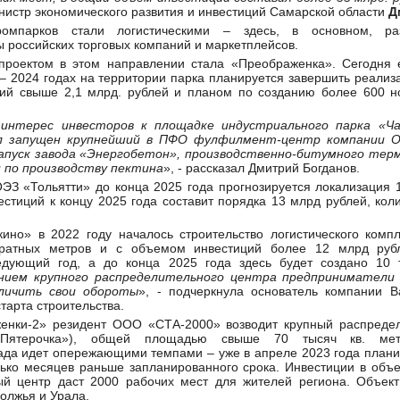
нистр экономического развития и инвестиций Самарской области
Д
омпарков стали логистическими – здесь, в основном, ра
 российских торговых компаний и маркетплейсов.
роектом в этом направлении стала «Преображенка». Сегодня 
 – 2024 годах на территории парка планируется завершить реализ
й свыше 2,1 млрд. рублей и планом по созданию более 600 н
нтерес инвесторов к площадке индустриального парка «Ча
л запущен крупнейший в ПФО фулфилмент-центр компании O
апуск завода «Энергобетон», производственно-битумного терми
 по производству пектина
», - рассказал Дмитрий Богданов.
ЭЗ «Тольятти» до конца 2025 года прогнозируется локализация 
тиций к концу 2025 года составит порядка 13 млрд рублей, кол
ино» в 2022 году началось строительство логистического комп
ратных метров и с объемом инвестиций более 12 млрд рубл
дующий год, а до конца 2025 года здесь будет создано 10 т
ением крупного распределительного центра предприниматели
личить свои обороты
», - подчеркнула основатель компании 
тарта строительства.
енки-2» резидент ООО «СТА-2000» возводит крупный распреде
Пятерочка»), общей площадью свыше 70 тысяч кв. метр
ада идет опережающими темпами – уже в апреле 2023 года плани
лько месяцев раньше запланированного срока. Инвестиции в объе
ый центр даст 2000 рабочих мест для жителей региона. Объект
олжья и Урала.