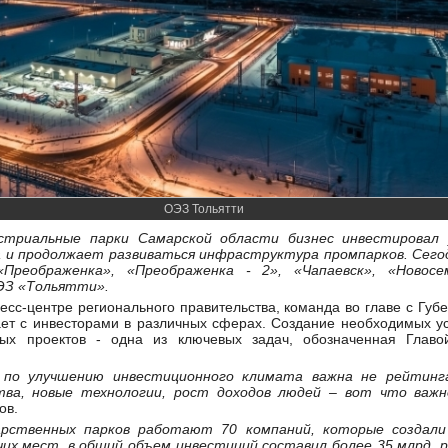
ОЭЗ Тольятти
стриальные парки Самарской области бизнес инвестировал
на и продолжает развиваться инфраструктура промпарков. Сег
«Преображенка», «Преображенка - 2», «Чапаевск», «Новос
ЭЗ «Тольятти».
ресс-центре регионального правительства, команда во главе с Гу
ет с инвесторами в различных сферах. Создание необходимых у
ных проектов - одна из ключевых задач, обозначенная Главо
 по улучшению инвестиционного климата важна не рейтинг
тва, новые технологии, рост доходов людей – вот что важн
ов.
рственных парков работают 70 компаний, которые создали
чих мест, в общий объем инвестиций составил более 35 млрд. 