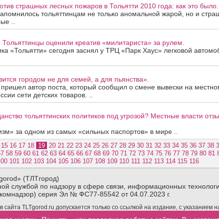
тив страшных лесных пожаров в Тольятти 2010 года: как это было.
 запомнилось тольяттинцам не только аномальной жарой, но и ст
ые ..
. Тольяттинцы оценили креатив «милитариста» за рулем.
ка «Тольятти» сегодня заснял у ТРЦ «Парк Хаус» легковой автомоб
вится городом не для семей, а для пьянства».
 пришел автор поста, который сообщил о смене вывески на местно
сии сети детских товаров. ..
анство тольяттинских политиков под угрозой? Местные власти отз
зм» за одном из самых «сильных паспортов» в мире ..
15
16
17
18
19
20
21
22
23
24
25
26
27
28
29
30
31
32
33
34
35
36
37
38
57
58
59
60
61
62
63
64
65
66
67
68
69
70
71
72
73
74
75
76
77
78
79
80
81
100
101
102
103
104
105
106
107
108
109
110
111
112
113
114
115
116
gorod» (ТЛТгород)
ой службой по надзору в сфере связи, информационных технологи
комнадзор) серия Эл № ФС77-85542 от 04.07.2023 г.
сайта TLTgorod.ru допускается только со ссылкой на издание, с указанием 
материалов TLTgorod.ru в интернете обязательна гиперссылка (активная ссы