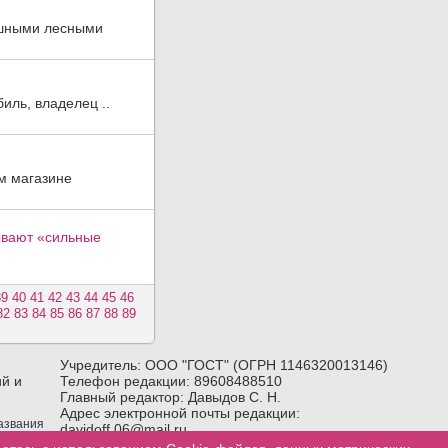
рашными лесными
иль, владелец ..
м магазине
ывают «сильные
39
40
41
42
43
44
45
46
82
83
84
85
86
87
88
89
Учредитель: ООО "ГОСТ" (ОГРН 1146320013146)
й и
Телефон редакции: 89608488510
Главный редактор: Давыдов С. Н.
Адрес электронной почты редакции:
названия
davidoff.06@mail.ru
лка) на
Возрастное ограничение:
18+