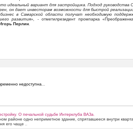
это идеальный вариант для застройщика. Подход руководства 
езен, он дает инвесторам возможности для быстрой реализаци
 бизнес в Самарской области получат необходимую поддерж
йшего развития», -
отметилрезидент промпарка «Преображенк
Игорь Перлин
.
ременно недоступна...
стройку. О печальной судьбе Интерклуба ВАЗа.
ном районе одно неприметное здание, спрятавшееся внутри кварта
ня его чаще ..