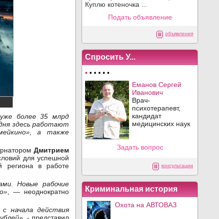
Куплю котеночка ...
Подать объявление
объявления
Спросить У...
•
•
•
•
•
•
Еманов Сергей
Иванович
Врач-
психотерапевт,
кандидат
 уже более 35 млрд
медицинских наук
одня здесь работают
емейкино», а также
Задать вопрос
бернатором
Дмитрием
словий для успешной
й региона в работе
консультации
ами. Новые рабочие
Криминальная история
о»
, — неоднократно
Охота на АВТОВАЗ
 с начала действия
рублей»
, - представил