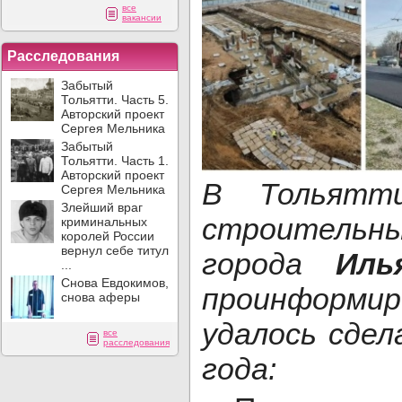
все
вакансии
Расследования
Забытый
Тольятти. Часть 5.
Авторский проект
Сергея Мельника
Забытый
Тольятти. Часть 1.
Авторский проект
В Тольятт
Сергея Мельника
Злейший враг
строительн
криминальных
королей России
вернул себе титул
города
Иль
...
Снова Евдокимов,
проинформи
снова аферы
удалось сдел
все
расследования
года: