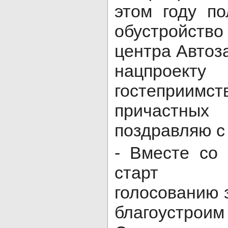
этом году п
обустройств
центра Автоз
нацпроек
гостепри
причастны
поздравляю с 
- Вместе со
старт об
голосованию 
благоустроим