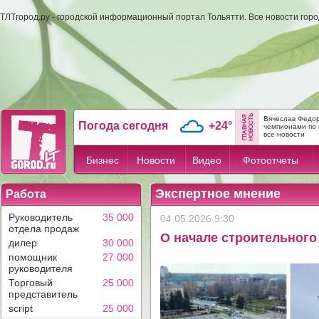
ТЛТгород.ру - городской информационный портал Тольятти. Все новости гор
Вячеслав Федор
Погода сегодня
+24°
чемпионами по 
все новости
Бизнес
Новости
Видео
Фотоотчеты
Экспертное мнение
Работа
Руководитель
35 000
04.05.2026 9:30
отдела продаж
О начале строительного 
дилер
30 000
помощник
27 000
руководителя
Торговый
25 000
представитель
script
25 000