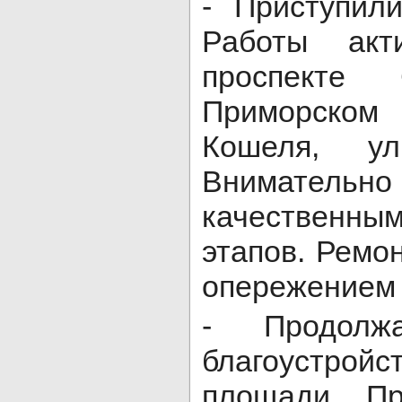
- Приступил
Работы акт
проспекте 
Приморско
Кошеля, ул
Внимател
качественны
этапов. Ремо
опережением 
- Продолж
благоустрой
площади. Пр