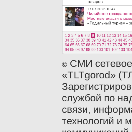
товаров. ..
17.07.2026 10:47
Чилийское гражданство
Местные власти отзыв
«Родильный туризм» з
..
1
2
3
4
5
6
7
8
9
10
11
12
13
14
15
16
34
35
36
37
38
39
40
41
42
43
44
45
4
64
65
66
67
68
69
70
71
72
73
74
75
7
94
95
96
97
98
99
100
101
102
103
10
СМИ сетевое
©
«TLTgorod» (Т
Зарегистриро
службой по на
связи, инфор
технологий и 