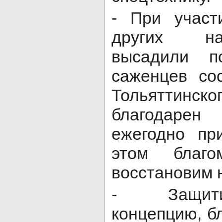
- При участ
других на
высадили п
саженцев со
Тольяттинск
благодаре
ежегодно пр
этом благ
восстановим 
- Защити
концепцию, б