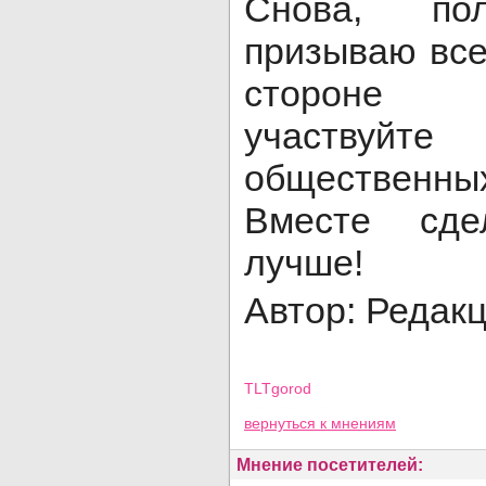
Снова, пол
призываю все
стороне 
участву
общественн
Вместе сд
лучше!
Автор: Редак
TLTgorod
Просмотров: 3457
вернуться
к мнениям
Мнение посетителей: