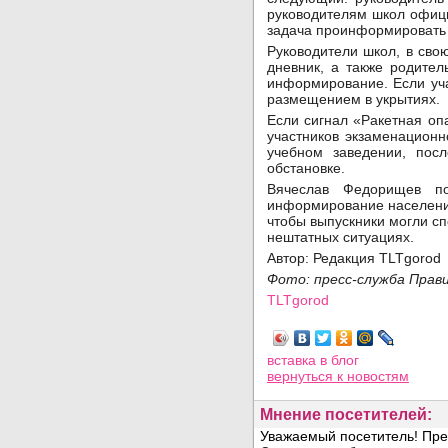
руководителям школ офици
задача проинформировать р
Руководители школ, в св
дневник, а также родите
информирование. Если уча
размещением в укрытиях.
Если сигнал «Ракетная оп
участников экзаменацион
учебном заведении, пос
обстановке.
Вячеслав Федорищев по
информирование населени
чтобы выпускники могли сп
нештатных ситуациях.
Автор: Редакция TLTgorod
Фото:
пресс-служба Прав
TLTgorod
Просмотров: 3221
вставка в блог
вернуться
к новостям
Мнение посетителей: