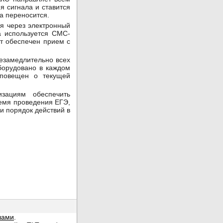
 сигнала и ставится
а переносится.
я через электронный
а используется СМС-
ет обеспечен прием с
незамедлительно всех
борудовано в каждом
оповещен о текущей
зациям обеспечить
емя проведения ЕГЭ,
и порядок действий в