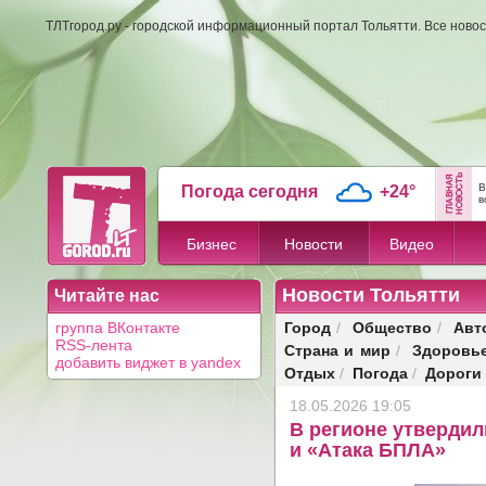
ТЛТгород.ру - городской информационный портал Тольятти. Все новос
В
Погода сегодня
+24°
в
Бизнес
Новости
Видео
Новости Тольятти
Читайте нас
Город
Общество
Авт
группа ВКонтакте
/
/
RSS-лента
Страна и мир
Здоровь
/
добавить виджет в yandex
Отдых
Погода
Дороги
/
/
18.05.2026 19:05
В регионе утвердил
и «Атака БПЛА»