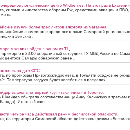
очередной логистический центр Wildberries. На этот раз в Екатерин
ста, силами министерства обороны РФ, средствами авиации и ПВО
ми на ..
йские изъяли более трех литров алкоголя из магазина.
полицейские совместно с представителями Самарской региональн
лжский Земский ..
маре мальчик найден в одном из ТЦ.
а, примерно в 23:00 оперативный сотрудник ГУ МВД России по Сама
ых центров Самары обнаружил ранее ..
ается жара до +30°C.
ста, по прогнозам Приволжскгидромета, в Тольятти осадков не ожид
м/с. Температура воздуха будет колебаться в пределах ..
йдер вышла в четвертый круг «тысячника» в Торонто.
а Шнайдер обыграла соотечественницу Анну Калинскую в третьем к
Канада). Итоговый счет ..
асти четыре часа действовал режим беспилотной опасности.
ста, на территории Самарской области действовал режим «Беспило