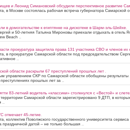
ищев и Леонид Симановский обсудили перспективное развитие Сам
ста, в Москве состоялась рабочая встреча губернатора Самарской 
и в домогательстве к египтянке на дискотеке в Шарм-эль-Шейхе.
ергей и 50-летняя Татьяна Мироновы приехали отдыхать в отель R
ew Beach ..
асти прокуратура защитила права 131 участника СВО и членов их 
ста, в прокуратуре Самарской области под председательством Сер
ативное ..
ской области раскрыли 67 преступлений прошлых лет .
ым управлением СКР по Самарской области обобщены результаты
 преступлениях прошлых лет за ..
ятти 83-летний водитель «классики» столкнулся с «Вестой» и слетел
а территории Самарской области зарегистрировано 9 ДТП, в которы
 ..
С отмечает 45-летие.
ста, коллектив Поволжского государственного университета сервис
За праздничной датой – не только большая ..