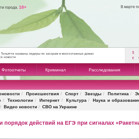
18+
В марте п
ти города.
$
 Тольятти названы лидеры по засорам в многоэтажных домах
се новости
€
Фотоотчеты
Криминал
Расследования
оновости
Происшествия
Спорт
Звезды
Политика
Э
/
/
/
/
/
е
Технологии
Интернет
Культура
Наука и образовани
/
/
/
/
Видео новости
СВО на Украине
/
/
и порядок действий на ЕГЭ при сигналах «Ракетн