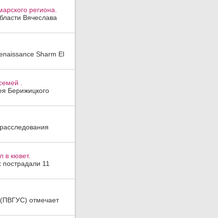
арского региона.
области Вячеслава
enaissance Sharm El
семей .
гея Берижицкого
 расследования
 в кювет.
х пострадали 11
а (ПВГУС) отмечает