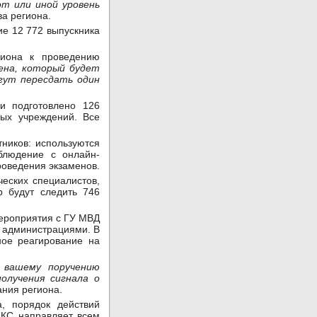
т или иной уровень
ва региона.
ие 12 772 выпускника
иона к проведению
ена, который будет
огут пересдать один
и подготовлено 126
ных учреждений. Все
ников: используются
аблюдение с онлайн-
роведения экзаменов.
ческих специалистов,
 будут следить 746
мероприятия с ГУ МВД
и администрациями. В
ое реагирование на
 вашему поручению
олучения сигнала о
ния региона.
, порядок действий
АКС направляет всем