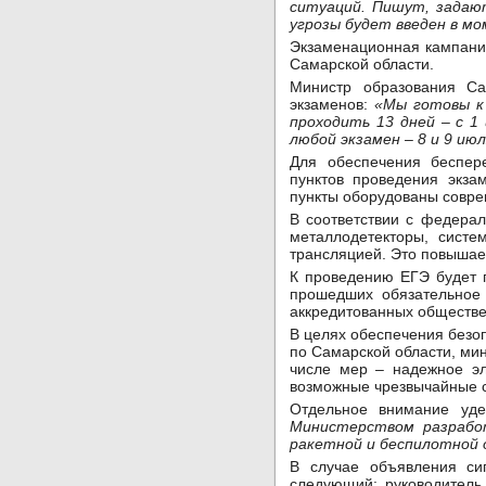
ситуаций. Пишут, задаю
угрозы будет введен в м
Экзаменационная кампания
Самарской области.
Министр образования С
экзаменов:
«Мы готовы к 
проходить 13 дней – с 1
любой экзамен – 8 и 9 июл
Для обеспечения беспер
пунктов проведения экза
пункты оборудованы совр
В соответствии с федера
металлодетекторы, систе
трансляцией. Это повышает
К проведению ЕГЭ будет п
прошедших обязательное 
аккредитованных обществ
В целях обеспечения безо
по Самарской области, ми
числе мер – надежное эл
возможные чрезвычайные с
Отдельное внимание уде
Министерством разработ
ракетной и беспилотной 
В случае объявления си
следующий: руководитель