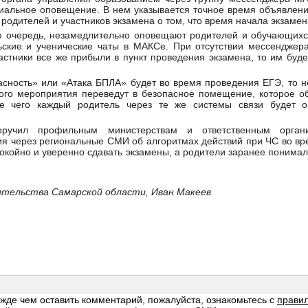
альное оповещение. В нем указывается точное время объявления
одителей и участников экзамена о том, что время начала экзамен
ою очередь, незамедлительно оповещают родителей и обучающихс
льские и ученические чаты в МАКСе. При отсутствии мессенджер
стники все же прибыли в пункт проведения экзамена, то им буд
асность» или «Атака БПЛА» будет во время проведения ЕГЭ, то 
ного мероприятия переведут в безопасное помещение, которое о
ле чего каждый родитель через те же системы связи будет 
ручил профильным министерствам и ответственным органи
я через региональные СМИ об алгоритмах действий при ЧС во вр
окойно и уверенно сдавать экзамены, а родители заранее понимал
ительства Самарской области,
Иван Макеев