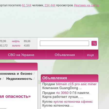
ортал посетило
61 544
человек,
234 444
просмотров.
Реклама на сайте
79,99
нефть
89,66
92,172
золото
4165
СВО на Украине
Объявления
еще
кономика и бизнес
/
е
Недвижимость
Объявления
/
/
Продам
bitmain z15 pro asic miner
Компания GuangDong ...
Продам
rtx 3060
0 Гб памяти.
ая опасность»
Карта работает лучше, ...
Куплю
куплю котеночка сфинкс
Куплю котеночка ...