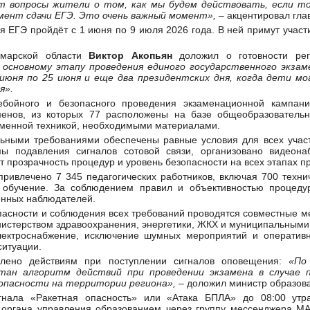
т вопросы жители о том, как мы будем действовать, если то
омент сдачи ЕГЭ. Это очень важный момент»,
– акцентировал гла
 ЕГЭ пройдёт с 1 июня по 9 июля 2026 года. В ней примут участ
амарской области
Виктор Акопьян
доложил о готовности рег
основному этапу проведения единого государственного экзам
 июня по 25 июня и еще два президентских дня, когда дети м
я».
ебойного и безопасного проведения экзаменационной кампани
менов, из которых 77 расположены на базе общеобразователь
еменной техникой, необходимыми материалами.
льными требованиями обеспечены равные условия для всех участ
мы подавления сигналов сотовой связи, организовано видеон
 прозрачность процедур и уровень безопасности на всех этапах п
ривлечено 7 345 педагогических работников, включая 700 техни
обучение. За соблюдением правил и объективностью процедур
енных наблюдателей.
пасности и соблюдения всех требований проводятся совместные 
нистерством здравоохранения, энергетики, ЖКХ и муниципальным
ектроснабжение, исключение шумных мероприятий и оперативн
итуации.
лено действиям при поступлении сигналов оповещения:
«По
ан алгоритм действий при проведении экзамена в случае п
опасности на территории региона»,
– доложил министр образова
гнала «Ракетная опасность» или «Атака БПЛА» до 08:00 утра
 органа управления образованием через группу мессенджера М