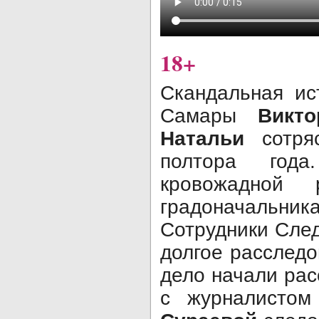
18+
Скандальная ис
Самары
Викто
Натальи
сотряс
полтора год
кровожадной
градоначаль
Сотрудники Сле
долгое расследо
дело начали рас
с журналисто