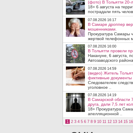
(фото) В Тольятти 20-
18+ 6 августа на терр
пострадали пять челове
07.08.2026 16:17
В Самаре дроппер вер
мошенниками.
Прокуратура Самары ч
жертвой телефонных м
07.08.2026 16:00
В Тольятти провели п
Накануне, 6 августа, 
Автозаводского район
07.08.2026 14:59
(видео) Житель Тольят
фиктивные документы 
Следователем следств
уголовное ..
07.08.2026 14:19
В Самарской области 7
друга, дали 7,5 лет ко
18+ Прокуратура Сама
апелляционной ..
1
2
3
4
5
6
7
8
9
10
11
12
13
14
15
16