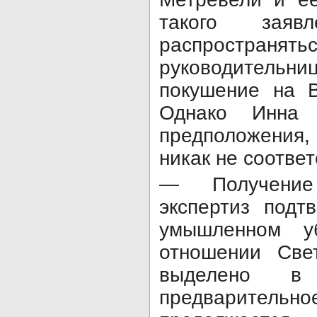
такого зая
распространят
руководительни
покушение на В
Однако Инна 
предположения,
никак не соотве
— Получение 
экспертиз подт
умышленном у
отношении Све
выделено в 
предварите