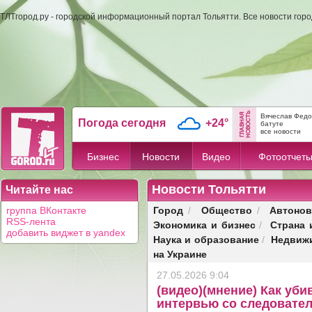
ТЛТгород.ру - городской информационный портал Тольятти. Все новости гор
Вячеслав Федо
Погода сегодня
+24°
батуте
все новости
Бизнес
Новости
Видео
Фотоотчет
Новости Тольятти
Читайте нас
Город
Общество
Автонов
группа ВКонтакте
/
/
RSS-лента
Экономика и бизнес
Страна 
/
добавить виджет в yandex
Наука и образование
Недвиж
/
на Украине
27.05.2026 9:04
(видео)(мнение) Как уби
интервью со следовате