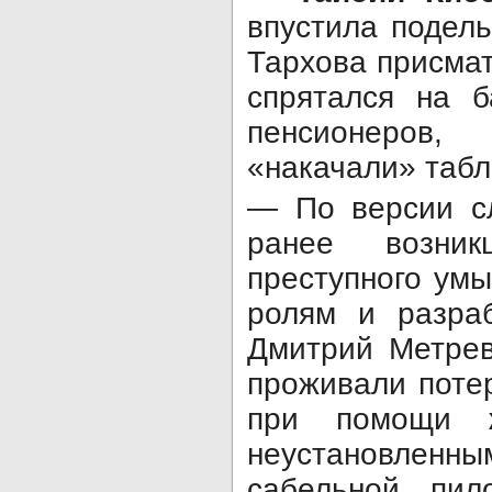
впустила подель
Тархова присма
спрятался на б
пенсионеров,
«накачали» табл
— По версии сл
ранее возник
преступного ум
ролям и разраб
Дмитрий Метрев
проживали поте
при помощи ж
неустановленн
сабельной пил