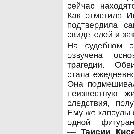
сейчас находят
Как отметила И
подтвердила са
свидетелей и за
На судебном 
озвучена осн
трагедии. Обв
стала ежедневн
Она подмешивал
неизвестную ж
следствия, пол
Ему же капсулы 
одной фигура
—
Таисии Кис