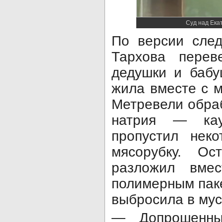
Суд над Ека
По версии след
Тархова перев
дедушки и бабу
жила вместе с 
Метревели обра
натрия — кау
пропустил нек
мясорубку. Ос
разложил вме
полимерным пак
выбросила в му
— Допрошенны