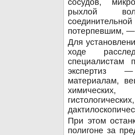
сосудов, мик
рыхлой воло
соединительн
потерпевшим, —
Для установлени
ходе рассле
специалистам 
экспертиз —
материалам, ве
химических, 
гистологиче
дактилоскопичес
При этом остан
полигоне за пр