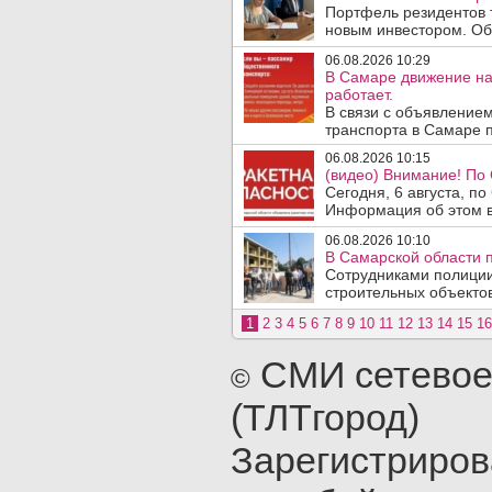
Портфель резидентов 
новым инвестором. Об 
06.08.2026 10:29
В Самаре движение на
работает.
В связи с объявление
транспорта в Самаре п
06.08.2026 10:15
(видео) Внимание! По
Сегодня, 6 августа, п
Информация об этом в
06.08.2026 10:10
В Самарской области 
Сотрудниками полиции
строительных объектов
1
2
3
4
5
6
7
8
9
10
11
12
13
14
15
16
СМИ сетевое
©
(ТЛТгород)
Зарегистриро