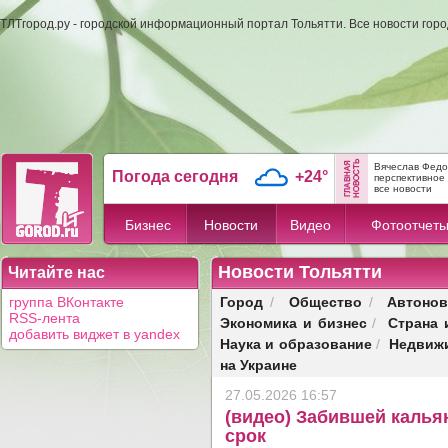
ТЛТгород.ру - городской информационный портал Тольятти. Все новости гор
Вячеслав Федо
Погода сегодня
+24°
перспективное 
все новости
Бизнес
Новости
Видео
Фотоотчет
Новости Тольятти
Читайте нас
Город
Общество
Автонов
группа ВКонтакте
/
/
RSS-лента
Экономика и бизнес
Страна 
/
добавить виджет в yandex
Наука и образование
Недвиж
/
на Украине
27.05.2026 16:57
(видео) Забившей калья
срок