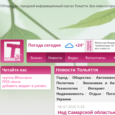
ТЛТгород.ру - городской информационный портал Тольятти. Все новости гор
Вячеслав Федор
Погода сегодня
+24°
чемпионами по 
все новости
Бизнес
Новости
Видео
Фотоотчеты
Новости Тольятти
Читайте нас
Город
Общество
Автоново
группа ВКонтакте
/
/
RSS-лента
Политика
Экономика и би
/
добавить виджет в yandex
Технологии
Интернет
/
/
Недвижимость
Отдых
Пог
/
/
Украине
08.07.2026 9:28
Над Самарской область