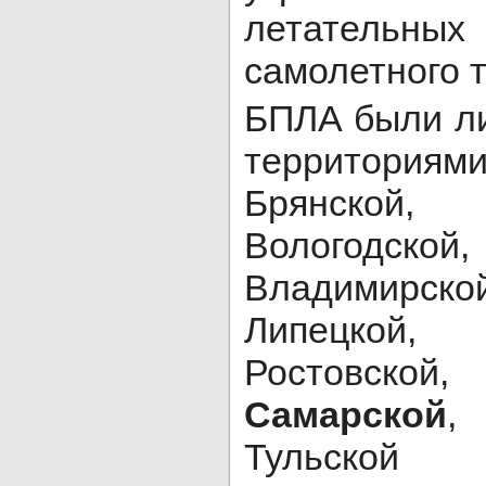
летательн
самолетного т
БПЛА были л
территориям
Брянской, 
Вологодско
Владимирс
Липецкой
Ростовско
Самарской
,
Тульско