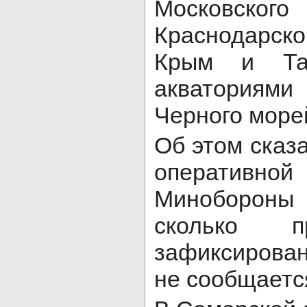
Московск
Краснодарског
Крым и Та
акваториям
Черного море
Об этом сказ
операти
Миноборон
сколько п
зафиксирован
не сообщаетс