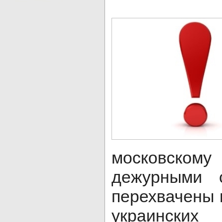
московск
дежурными 
перехвачены 
украински