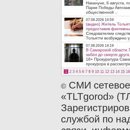
Накануне, 6 августа, 
Парке Победы Автозав
общественной ..
07.08.2026 14:59
(видео) Житель Тольят
предоставив фиктивны
Следователем следств
Тольятти возбуждено у
07.08.2026 14:19
В Самарской области 7
забил до смерти друга,
18+ Прокуратура Сама
прокурора в рассмотр
1
2
3
4
5
6
7
8
9
10
11
12
13
14
15
16
СМИ сетевое
©
«TLTgorod» (Т
Зарегистриро
службой по на