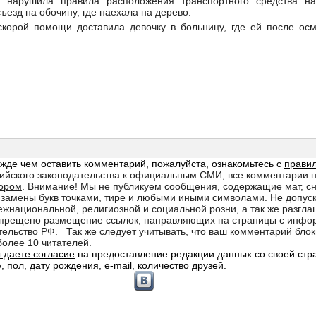
 нарушила правила расположения транспортного средства на
ъезд на обочину, где наехала на дерево.
скорой помощи доставила девочку в больницу, где ей после ос