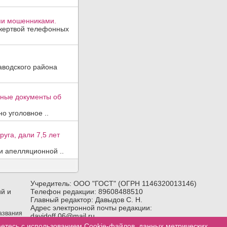
ми мошенниками.
 жертвой телефонных
аводского района
вные документы об
о уголовное ..
уга, дали 7,5 лет
и апелляционной ..
Учредитель: ООО "ГОСТ" (ОГРН 1146320013146)
й и
Телефон редакции: 89608488510
Главный редактор: Давыдов С. Н.
Адрес электронной почты редакции:
названия
davidoff.06@mail.ru
лка) на
Возрастное ограничение:
18+
аетесь с использованием Cookie-файлов, данных метрических