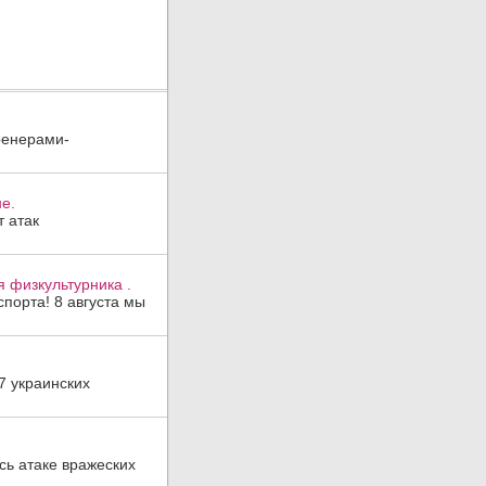
ренерами-
е.
 атак
 физкультурника .
порта! 8 августа мы
7 украинских
ь атаке вражеских