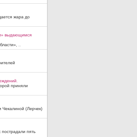
дается жара до
ти» выдающимся
ласти», ..
оителей
реждений.
торой приняли
и Чекалиной (Лерчек)
х пострадали пять