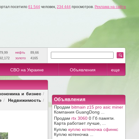
ортал посетило
61 544
человек,
234 444
просмотров.
Реклама на сайте
79,99
нефть
89,66
92,172
золото
4165
СВО на Украине
Объявления
еще
кономика и бизнес
/
е
Недвижимость
Объявления
/
/
Продам
bitmain z15 pro asic miner
Компания GuangDong ...
Продам
rtx 3060
0 Гб памяти.
Карта работает лучше, ...
Куплю
куплю котеночка сфинкс
Куплю котеночка ...