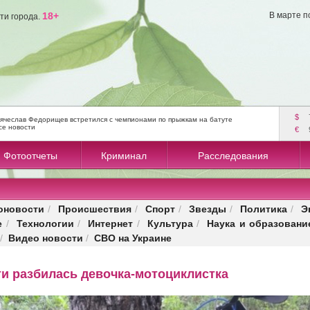
18+
В марте п
ти города.
$
ячеслав Федорищев встретился с чемпионами по прыжкам на батуте
се новости
€
Фотоотчеты
Криминал
Расследования
оновости
Происшествия
Спорт
Звезды
Политика
Э
/
/
/
/
/
е
Технологии
Интернет
Культура
Наука и образовани
/
/
/
/
Видео новости
СВО на Украине
/
/
и разбилась девочка-мотоциклистка