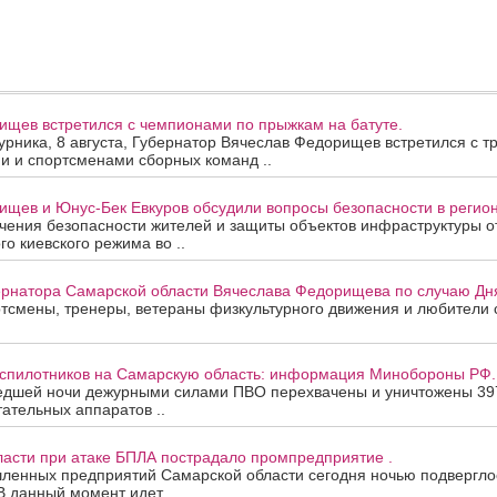
ищев встретился с чемпионами по прыжкам на батуте.
урника, 8 августа, Губернатор Вячеслав Федорищев встретился с т
и и спортсменами сборных команд ..
щев и Юнус-Бек Евкуров обсудили вопросы безопасности в регион
ения безопасности жителей и защиты объектов инфраструктуры от
го киевского режима во ..
рнатора Самарской области Вячеслава Федорищева по случаю Дня
смены, тренеры, ветераны физкультурного движения и любители с
еспилотников на Самарскую область: информация Минобороны РФ.
едшей ночи дежурными силами ПВО перехвачены и уничтожены 39
ательных аппаратов ..
ласти при атаке БПЛА пострадало промпредприятие .
ленных предприятий Самарской области сегодня ночью подверглос
В данный момент идет ..