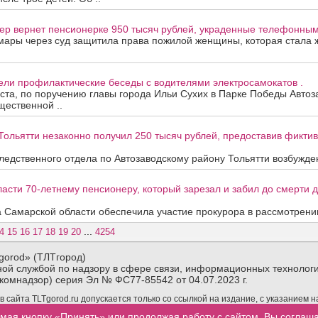
ер вернет пенсионерке 950 тысяч рублей, украденные телефонны
мары через суд защитила права пожилой женщины, которая стала
ели профилактические беседы с водителями электросамокатов .
уста, по поручению главы города Ильи Сухих в Парке Победы Автоз
ественной ..
Тольятти незаконно получил 250 тысяч рублей, предоставив фикти
едственного отдела по Автозаводскому району Тольятти возбужден
асти 70-летнему пенсионеру, который зарезал и забил до смерти др
 Самарской области обеспечила участие прокурора в рассмотрени
...
4
15
16
17
18
19
20
4254
gorod» (ТЛТгород)
ой службой по надзору в сфере связи, информационных технологи
комнадзор) серия Эл № ФС77-85542 от 04.07.2023 г.
сайта TLTgorod.ru допускается только со ссылкой на издание, с указанием 
материалов TLTgorod.ru в интернете обязательна гиперссылка (активная ссы
мая кнопку «Принять» или продолжая работу с сайтом, Вы соглаш