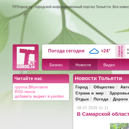
ТЛТгород.ру - городской информационный портал Тольятти. Все новос
В
Погода сегодня
+24°
в
Бизнес
Новости
Видео
Новости Тольятти
Читайте нас
Город
Общество
Авт
группа ВКонтакте
/
/
RSS-лента
Страна и мир
Здоровь
/
добавить виджет в yandex
Отдых
Погода
Дороги
/
/
08.07.2026 11:11
В Самарской област