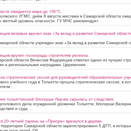
асти ожидается жара до +35°C.
олжского УГМС, днём 8 августа местами в Самарской области ожи
 жёлтый уровень опасности. ГУ МЧС рекомендует ..
ищев впервые вручил знак «За вклад в развитие Самарской облас
марской области учрежден знак «За вклад в развитие Самарской об
ищев вручил госнаграды строителям региона.
арской области Вячеслав Федорищев отметил одних из лучших стр
ми и региональными наградами. Церемония ..
ла стратегическая сессия для руководителей образовательных уч
вого учебного года в Тольятти прошла стратегическая сессия, в ко
тели ..
ки тольяттинской блогерши Лерчек скрылись от следствия.
уголовного дела осужденной уроженки Тольятти, блогерши Валери
дствия и суда. ..
ти 20-летний парень на «Приоре» врезался в дерево.
а территории Самарской области зарегистрировано 5 ДТП, в которы
исле трое детей. Об ..