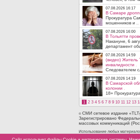
07.08.2026 16:17
В Самаре дропп
Прокуратура Са
мошенников и ..
07.08.2026 16:00
В Тольятти пров
Накануне, 6 авг
департамент общ
07.08.2026 14:59
(видео) Житель 
инвалидности .
Следователем сл
07.08.2026 14:19
В Самарской обл
колонии .
18+ Прокуратура
1
2
3
4
5
6
7
8
9
10
11
12
13
1
СМИ сетевое издание «TLT
©
Зарегистрировано Федеральн
массовых коммуникаций (Рос
Использование любых материалов 
сайта. При использовании любых 
Сайт использует файлы Cookie и метрические системы. Нажи