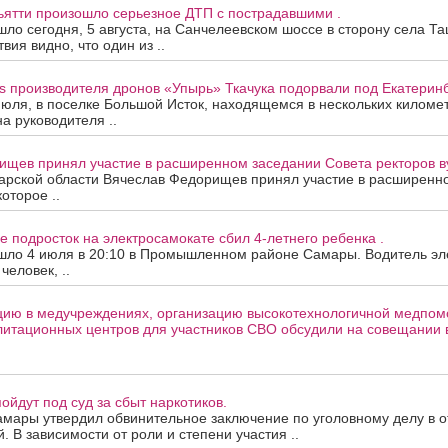
ьятти произошло серьезное ДТП с пострадавшими .
ло сегодня, 5 августа, на Санчелеевском шоссе в сторону села Та
ия видно, что один из ..
s производителя дронов «Упырь» Ткачука подорвали под Екатеринб
июля, в поселке Большой Исток, находящемся в нескольких киломе
на руководителя ..
ищев принял участие в расширенном заседании Совета ректоров в
арской области Вячеслав Федорищев принял участие в расширенн
которое ..
е подросток на электросамокате сбил 4-летнего ребенка .
шло 4 июля в 20:10 в Промышленном районе Самары. Водитель эле
человек, ..
цию в медучреждениях, организацию высокотехнологичной медпом
литационных центров для участников СВО обсудили на совещании 
ойдут под суд за сбыт наркотиков.
амары утвердил обвинительное заключение по уголовному делу в 
. В зависимости от роли и степени участия ..