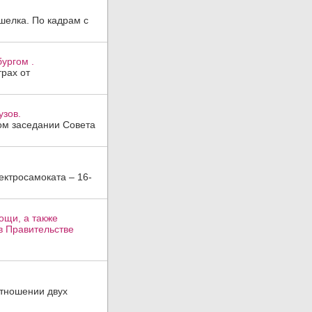
шелка. По кадрам с
ургом .
трах от
узов.
ом заседании Совета
ктросамоката – 16-
ощи, а также
в Правительстве
отношении двух