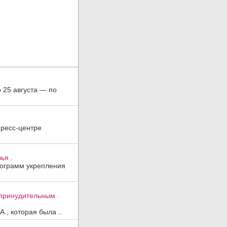
о 25 августа — по
пресс-центре
ья .
рограмм укрепления
к принудительным
., которая была ..