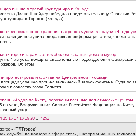
йдер вышла в третий круг турнира в Канаде .
нисистка Диана Шнайдер победила представительницу Словакии Ре
уга турнира в Торонто (Канада) ..
асти за незаконное хранение патронов мужчина получил 4 года ус
ам полиции поступила оперативная информация о том, что житель
ния ..
асти горели гараж с автомобилем, частные дома и мусор .
тки, 4 августа, пожарно-спасательные подразделения Самарской 
ожаров. Об этом ..
тти протестировали фонтан на Центральной площади.
 площади успешно прошел технический запуск фонтана. Судя по з
вал в соцсетях глава Тольятти ..
ованный удар по Киеву, поражены военные логистические центры.
5 августа, Вооруженными Силами Российской Федерации по Киеву 
ванный удар ..
...
4
15
16
17
18
19
20
4252
gorod» (ТЛТгород)
ой службой по надзору в сфере связи, информационных технологи