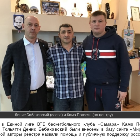
Денис Бабаковский (слева) и Камо Погосян (по центру)
 в Единой лиге ВТБ баскетбольного клуба «Самара»
Камо П
. Тольятти
Денис Бабаковский
были внесены в базу сайта «Мир
ной авторы реестра назвали помощь и публичную поддержку росс