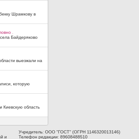
бекку Шрамкову в
ловно .
 села Байдеряково
области выезжали на
аписи, которую
и Киевскую область
Учредитель: ООО "ГОСТ" (ОГРН 1146320013146)
й и
Телефон редакции: 89608488510