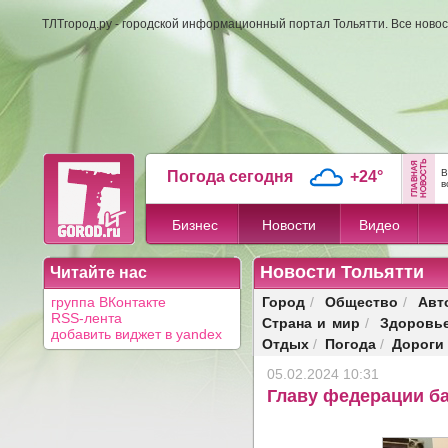
ТЛТгород.ру - городской информационный портал Тольятти. Все новос
В
Погода сегодня
+24°
в
Бизнес
Новости
Видео
Новости Тольятти
Читайте нас
Город
Общество
Авт
группа ВКонтакте
/
/
RSS-лента
Страна и мир
Здоровь
/
добавить виджет в yandex
Отдых
Погода
Дороги
/
/
05.02.2024 10:31
Главу федерации ба