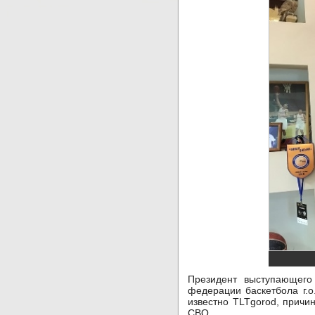
Президент выступающего
федерации баскетбола г.о
известно TLTgorod, причи
СВО.