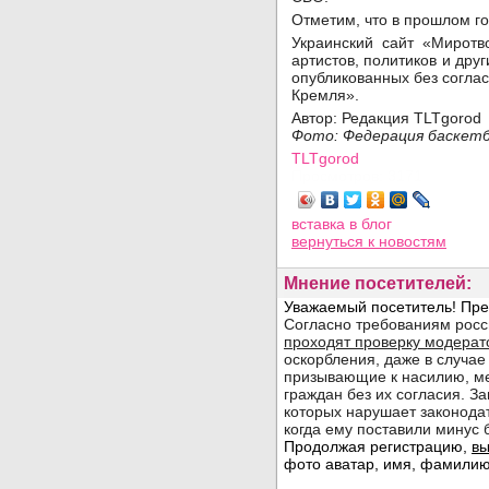
Отметим, что в прошлом г
Украинский сайт «Миротв
артистов, политиков и дру
опубликованных без соглас
Кремля».
Автор: Редакция TLTgorod
Фото: Федерация баскет
TLTgorod
Просмотров: 3171
вставка в блог
вернуться
к новостям
Мнение посетителей: