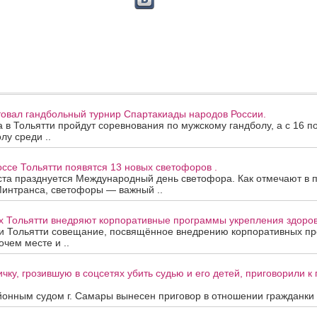
товал гандбольный турнир Спартакиады народов России.
та в Тольятти пройдут соревнования по мужскому гандболу, а с 16 п
лу среди ..
се Тольятти появятся 13 новых светофоров .
ста празднуется Международный день светофора. Как отмечают в 
Минтранса, светофоры — важный ..
х Тольятти внедряют корпоративные программы укрепления здоров
и Тольятти совещание, посвящённое внедрению корпоративных п
очем месте и ..
чку, грозившую в соцсетях убить судью и его детей, приговорили 
онным судом г. Самары вынесен приговор в отношении гражданки А