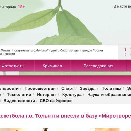
18+
В марте п
ти города.
$
 Тольятти стартовал гандбольный турнир Спартакиады народов России
се новости
€
Фотоотчеты
Криминал
Расследования
оновости
Происшествия
Спорт
Звезды
Политика
Э
/
/
/
/
/
е
Технологии
Интернет
Культура
Наука и образовани
/
/
/
/
Видео новости
СВО на Украине
/
/
скетбола г.о. Тольятти внесли в базу «Миротвор