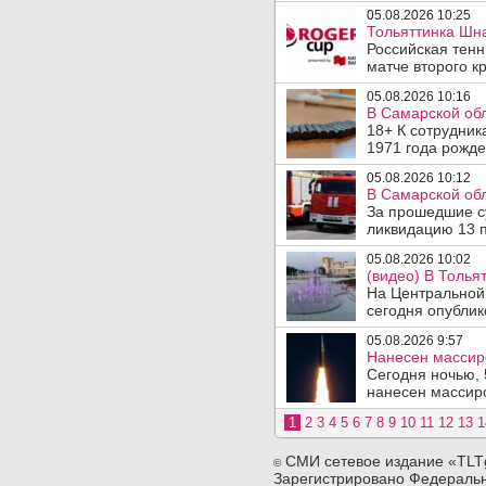
05.08.2026 10:25
Тольяттинка Шна
Российская тен
матче второго кр
05.08.2026 10:16
В Самарской обл
18+ К сотрудник
1971 года рожде
05.08.2026 10:12
В Самарской обл
За прошедшие су
ликвидацию 13 п
05.08.2026 10:02
(видео) В Толья
На Центральной
сегодня опублико
05.08.2026 9:57
Нанесен массир
Сегодня ночью, 
нанесен массиро
1
2
3
4
5
6
7
8
9
10
11
12
13
1
СМИ сетевое издание «TLT
©
Зарегистрировано Федеральн