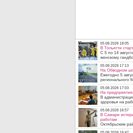
05.08.2026 18:05
В Тольятти стар
С 5 по 14 авгус
женскому гандбо
05.08.2026 17:13
На Обводном шос
Ежегодно 5 авгу
регионального 
05.08.2026 17:03
На предприятия
В администраци
здоровья на раб
05.08.2026 16:57
В Самаре истери
работам .
Октябрьским рай
05.08.2026 16:47