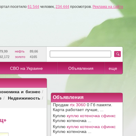
ортал посетило
61 544
человек,
234 444
просмотров.
Реклама на сайте
79,99
нефть
89,66
92,172
золото
4165
СВО на Украине
Объявления
еще
кономика и бизнес
/
е
Недвижимость
Объявления
/
/
Продам
rtx 3060
0 Гб памяти.
Карта работает лучше, ...
Куплю
куплю котеночка сфинкс
ец»
Куплю котеночка ...
Куплю
куплю котеночка сфинкс
Куплю котеночка ...