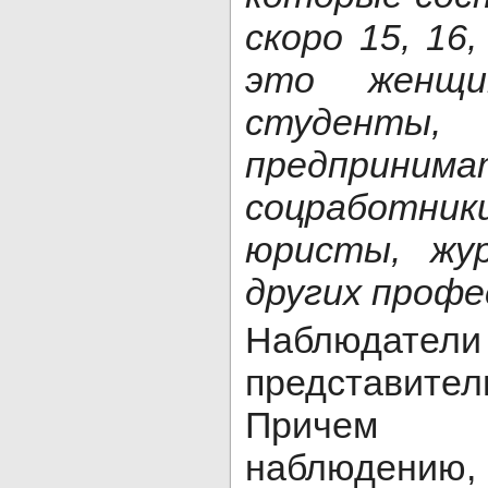
скоро 15, 16
это женщи
студенты
предпринима
соцработн
юристы, жу
других профе
Наблюда
представител
Причем о
наблюден