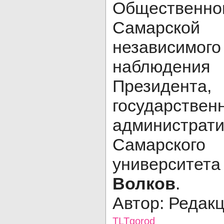
Обществ
Самарск
независимо
наблюдени
Президента
государ
администр
Самарского
универс
Волков
.
Автор: Редак
TLTgorod