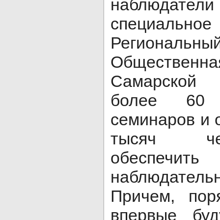
наблюдат
специаль
Региона
Обществ
Самарской 
более 60 о
семинаров и 
тысяч че
обеспечить
наблюдате
Причем, по
впервые буд