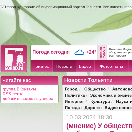
ТЛТгород.ру - городской информационный портал Тольятти. Все новости гор
Вячеслав Федор
Погода сегодня
+24°
обсудили вопрос
все новости
Бизнес
Новости
Видео
Фотоотчеты
Новости Тольятти
Читайте нас
Город
Общество
Автонов
группа ВКонтакте
/
/
RSS-лента
Политика
Экономика и бизне
/
добавить виджет в yandex
Интернет
Культура
Наука 
/
/
Погода
Дороги
Видео новос
/
/
10.03.2024 18:30
(мнение) У общест