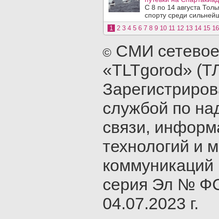
С 8 по 14 августа Тол
спорту среди сильнейш
1
2
3
4
5
6
7
8
9
10
11
12
13
14
15
16
СМИ сетевое
©
«TLTgorod» (Т
Зарегистриро
службой по на
связи, инфор
технологий и 
коммуникаций 
серия Эл № ФС
04.07.2023 г.