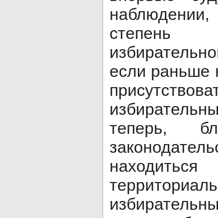
наблюдении
степень
избиратель
если раньше 
присутство
избиратель
теперь, бл
законодатель
находи
территориал
избирательн