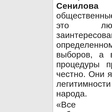
Сенилова
с
общественн
это люд
заинтер
определен
выборов, а 
процедуры п
честно. Они 
легитимнос
народа.
«Все об