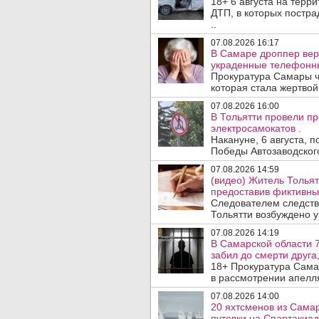
18+ 6 августа на терр
ДТП, в которых постра
..
07.08.2026 16:17
В Самаре дроппер вер
украденные телефонн
Прокуратура Самары ч
которая стала жертво
07.08.2026 16:00
В Тольятти провели п
электросамокатов .
Накануне, 6 августа, 
Победы Автозаводског
07.08.2026 14:59
(видео) Житель Тольят
предоставив фиктивны
Следователем следств
Тольятти возбуждено у
07.08.2026 14:19
В Самарской области 7
забил до смерти друга,
18+ Прокуратура Сама
в рассмотрении апелл
07.08.2026 14:00
20 яхтсменов из Сама
путевки на Спартакиад