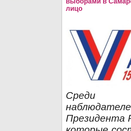
выборами в Самарс
лицо
Среди о
наблюдател
Президента Р
которые сос