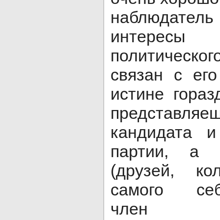
наблюдател
интересы 
политическог
связан с его
истине гораз
представля
кандидата и
партии, а 
(друзей, ко
самого се
член ре