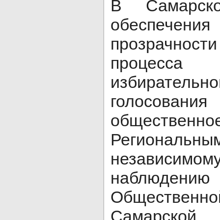
В Самарск
обеспечени
прозрачност
процесс
избирательн
голосовани
общественн
Региональ
независимо
наблюдению
Обществе
Самарской 