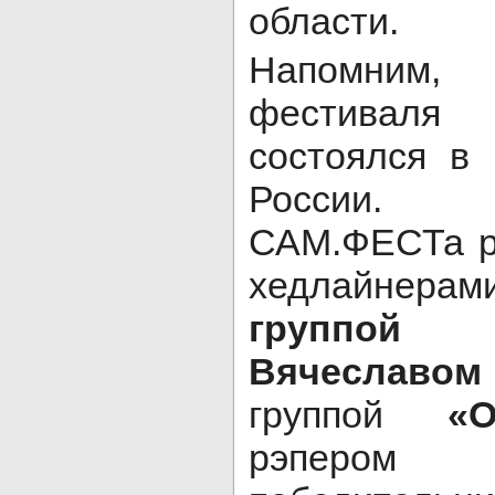
области.
Напомним,
фестива
состоялся в
России.
САМ.ФЕСТа р
хедлайнер
группой
Вячеславо
группой
«
рэпер