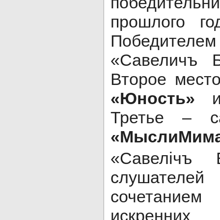
победитель
прошлого го
Победителе
«Савеличъ 
Второе место
«Юность»
из
Третье – с
«МыслиМим
«Савелiчъ 
слушателе
сочетание
искренн