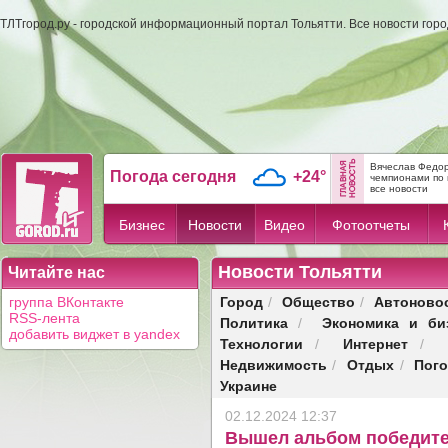
ТЛТгород.ру - городской информационный портал Тольятти. Все новости гор
Вячеслав Федор
Погода сегодня
+24°
чемпионами по 
все новости
Бизнес
Новости
Видео
Фотоотчеты
Новости Тольятти
Читайте нас
Город
Общество
Автоново
группа ВКонтакте
/
/
RSS-лента
Политика
Экономика и би
/
добавить виджет в yandex
Технологии
Интернет
/
/
Недвижимость
Отдых
Пог
/
/
Украине
02.12.2024 12:37
Вышел альбом победит