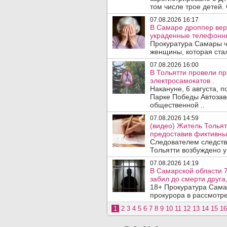
том числе трое детей. 
07.08.2026 16:17
В Самаре дроппер вер
украденные телефонн
Прокуратура Самары ч
женщины, которая ста
07.08.2026 16:00
В Тольятти провели п
электросамокатов .
Накануне, 6 августа, 
Парке Победы Автозав
общественной ..
07.08.2026 14:59
(видео) Житель Тольят
предоставив фиктивны
Следователем следств
Тольятти возбуждено у
07.08.2026 14:19
В Самарской области 7
забил до смерти друга,
18+ Прокуратура Сама
прокурора в рассмотр
1
2
3
4
5
6
7
8
9
10
11
12
13
14
15
16