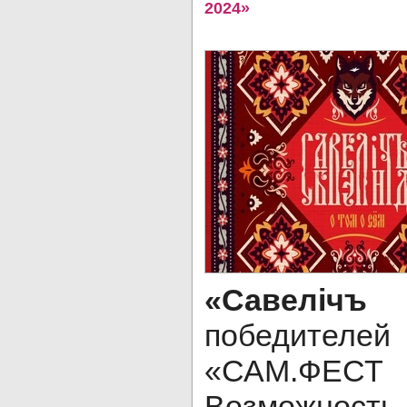
2024»
«Савел
победител
«САМ.Ф
Возможнос