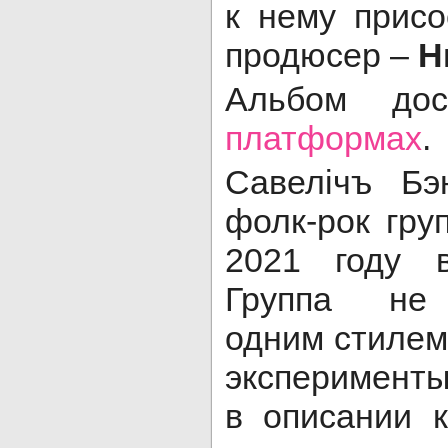
к нему присо
продюсер –
Н
Альбом дос
платформах
.
Савелiчъ Бэ
фолк-рок гру
2021 году 
Группа не 
одним стилем
эксперименты
в описании 