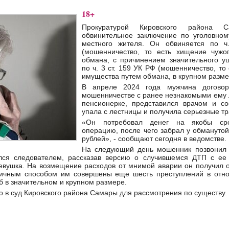
18+
Прокуратурой Кировского района С
обвинительное заключение по уголовно
местного жителя. Он обвиняется по 
(мошенничество, то есть хищение чужо
обмана, с причинением значительного у
по ч. 3 ст. 159 УК РФ (мошенничество, то
имущества путем обмана, в крупном разме
В апреле 2024 года мужчина договор
мошенничестве с ранее незнакомыми ему 
пенсионерке, представился врачом и с
упала с лестницы и получила серьезные т
«Он потребовал денег на якобы ср
операцию, после чего забрал у обмануто
рублей», - сообщают сегодня в ведомстве.
На следующий день мошенник позвонил 
лся следователем, рассказав версию о случившемся ДТП с ее
евушка. На возмещение расходов от мнимой аварии он получил о
гичным способом им совершены еще шесть преступлений в отн
 в значительном и крупном размере.
о в суд Кировского района Самары для рассмотрения по существу.
d