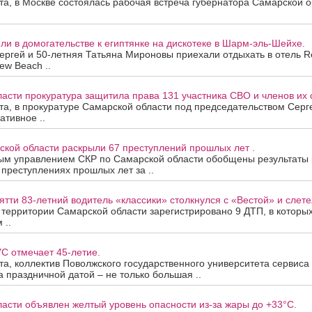
ста, в Москве состоялась рабочая встреча губернатора Самарской 
и в домогательстве к египтянке на дискотеке в Шарм-эль-Шейхе.
ергей и 50-летняя Татьяна Мироновы приехали отдыхать в отель R
ew Beach ..
асти прокуратура защитила права 131 участника СВО и членов их 
ста, в прокуратуре Самарской области под председательством Сер
ативное ..
ской области раскрыли 67 преступлений прошлых лет .
ым управлением СКР по Самарской области обобщены результаты
 преступлениях прошлых лет за ..
ятти 83-летний водитель «классики» столкнулся с «Вестой» и слетел
а территории Самарской области зарегистрировано 9 ДТП, в которы
 ..
С отмечает 45-летие.
ста, коллектив Поволжского государственного университета сервис
За праздничной датой – не только большая ..
асти объявлен желтый уровень опасности из-за жары до +33°C.