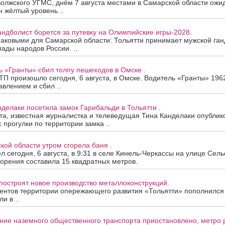
олжского УГМС, днём 7 августа местами в Самарской области ожи
 жёлтый уровень ..
андболист борется за путевку на Олимпийские игры-2028.
наковыми для Самарской области: Тольятти принимает мужской ган
ады народов России. ..
ь «Гранты» сбил толпу пешеходов в Омске .
П произошло сегодня, 6 августа, в Омске. Водитель «Гранты» 196
авлением и сбил ..
нделаки посетила замок Гарибальди в Тольятти .
ста, известная журналистка и телеведущая Тина Канделаки опублик
 прогулки по территории замка ..
кой области утром сгорела баня .
 сегодня, 6 августа, в 9:31 в селе Кинель-Черкассы на улице Сель
орения составила 15 квадратных метров.
построят новое производство металлоконструкций.
ентов территории опережающего развития «Тольятти» пополнился
и в ..
ие наземного общественного транспорта приостановлено, метро р