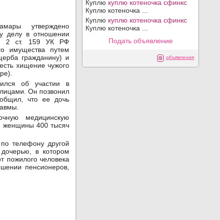
Куплю
куплю котеночка сфинкс
Куплю котеночка ...
Куплю
куплю котеночка сфинкс
амары утверждено
Куплю котеночка ...
му делу в отношении
Подать объявление
ч. 2 ст. 159 УК РФ
го имущества путем
щерба гражданину) и
объявления
 есть хищение чужого
ре).
ился об участии в
лицами. Он позвонил
ообщил, что ее дочь
равмы.
очную медицинскую
й женщины 400 тысяч
по телефону другой
 дочерью, в котором
т пожилого человека
ошении пенсионеров,