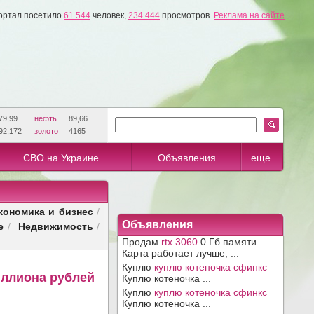
ортал посетило
61 544
человек,
234 444
просмотров.
Реклама на сайте
79,99
нефть
89,66
92,172
золото
4165
СВО на Украине
Объявления
еще
кономика и бизнес
/
е
Недвижимость
Объявления
/
/
Продам
rtx 3060
0 Гб памяти.
Карта работает лучше, ...
Куплю
куплю котеночка сфинкс
иллиона рублей
Куплю котеночка ...
Куплю
куплю котеночка сфинкс
Куплю котеночка ...