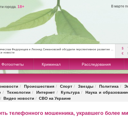
18+
В марте п
ти города.
$
ячеслав Федорищев и Леонид Симановский обсудили перспективное развитие ...
се новости
€
Фотоотчеты
Криминал
Расследования
оновости
Происшествия
Спорт
Звезды
Политика
Э
/
/
/
/
/
е
Технологии
Интернет
Культура
Наука и образовани
/
/
/
/
Видео новости
СВО на Украине
/
/
ить телефонного мошенника, укравшего более м