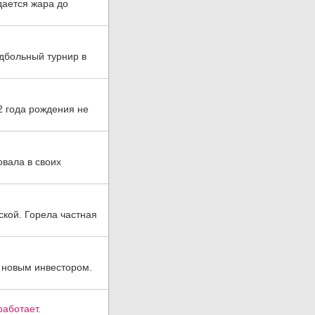
дается жара до
дбольный турнир в
2 года рождения не
овала в своих
ской. Горела частная
 новым инвестором.
аботает.