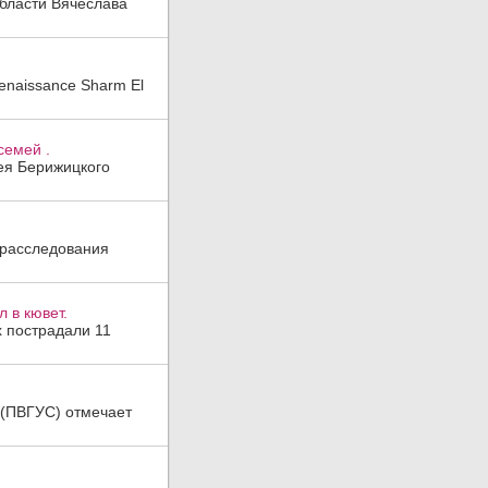
области Вячеслава
enaissance Sharm El
семей .
гея Берижицкого
 расследования
 в кювет.
х пострадали 11
а (ПВГУС) отмечает