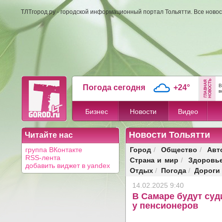
ТЛТгород.ру - городской информационный портал Тольятти. Все новос
В
Погода сегодня
+24°
в
Бизнес
Новости
Видео
Новости Тольятти
Читайте нас
Город
Общество
Авт
группа ВКонтакте
/
/
RSS-лента
Страна и мир
Здоровь
/
добавить виджет в yandex
Отдых
Погода
Дороги
/
/
14.02.2025 9:40
В Самаре будут суд
у пенсионеров