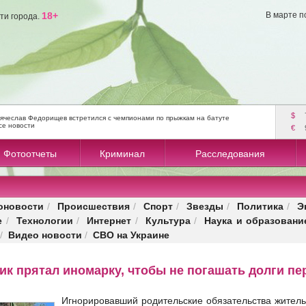
18+
В марте п
ти города.
$
ячеслав Федорищев встретился с чемпионами по прыжкам на батуте
се новости
€
Фотоотчеты
Криминал
Расследования
оновости
Происшествия
Спорт
Звезды
Политика
Э
/
/
/
/
/
е
Технологии
Интернет
Культура
Наука и образовани
/
/
/
/
Видео новости
СВО на Украине
/
/
к прятал иномарку, чтобы не погашать долги пе
Игнорировавший родительские обязательства жител