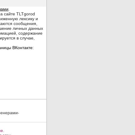
ренерами-
е.