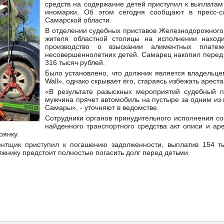
средств на содержание детей приступил к выплатам
иномарки. Об этом сегодня сообщают в пресс-
Самарской области.
В отделении судебных приставов Железнодорожного
жителя областной столицы на исполнении находи
производство о взыскании алиментных плате
несовершеннолетних детей. Самарец накопил перед 
316 тысяч рублей.
Было установлено, что должник является владельце
Wall», однако скрывает его, стараясь избежать ареста
«В результате разыскных мероприятий судебный п
мужчина прячет автомобиль на пустыре за одним из
Самары», - уточняют в ведомстве.
Сотрудники органов принудительного исполнения со
найденного транспортного средства акт описи и ар
оянку.
ентщик приступил к погашению задолженности, выплатив 154 т
лжнику предстоит полностью погасить долг перед детьми.