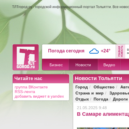
ТЛТгород.ру - городской информационный портал Тольятти. Все новос
В
Погода сегодня
+24°
в
Бизнес
Новости
Видео
Новости Тольятти
Читайте нас
Город
Общество
Авт
группа ВКонтакте
/
/
RSS-лента
Страна и мир
Здоровь
/
добавить виджет в yandex
Отдых
Погода
Дороги
/
/
21.05.2025 9:48
В Самаре алиментщи