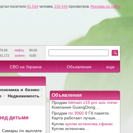
ортал посетило
61 544
человек,
234 444
просмотров.
Реклама на сайте
79,99
нефть
89,66
92,172
золото
4165
СВО на Украине
Объявления
еще
кономика и бизнес
/
е
Недвижимость
Объявления
/
/
Продам
bitmain z15 pro asic miner
Компания GuangDong ...
Продам
rtx 3060
0 Гб памяти.
ред детьми
Карта работает лучше, ...
Куплю
куплю котеночка сфинкс
Куплю котеночка ...
ь Самары по выплате