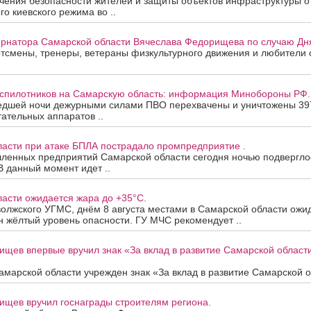
ения безопасности жителей и защиты объектов инфраструктуры от
го киевского режима во ..
рнатора Самарской области Вячеслава Федорищева по случаю Дня
смены, тренеры, ветераны физкультурного движения и любители с
еспилотников на Самарскую область: информация Минобороны РФ.
едшей ночи дежурными силами ПВО перехвачены и уничтожены 39
ательных аппаратов ..
ласти при атаке БПЛА пострадало промпредприятие .
ленных предприятий Самарской области сегодня ночью подверглос
В данный момент идет ..
асти ожидается жара до +35°C.
олжского УГМС, днём 8 августа местами в Самарской области ожи
 жёлтый уровень опасности. ГУ МЧС рекомендует ..
ищев впервые вручил знак «За вклад в развитие Самарской облас
марской области учрежден знак «За вклад в развитие Самарской об
ищев вручил госнаграды строителям региона.