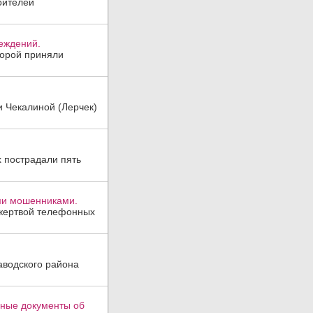
оителей
реждений.
торой приняли
и Чекалиной (Лерчек)
х пострадали пять
ми мошенниками.
 жертвой телефонных
аводского района
вные документы об