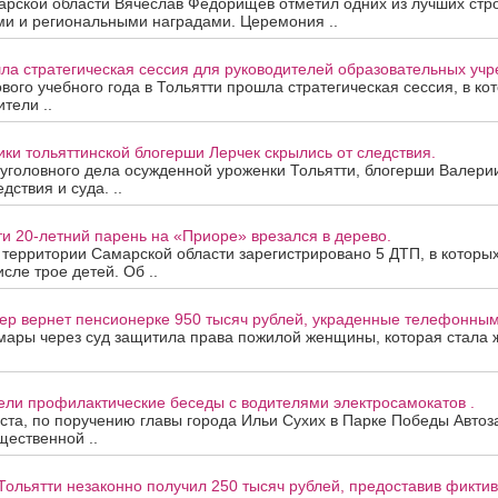
арской области Вячеслав Федорищев отметил одних из лучших стр
ми и региональными наградами. Церемония ..
ла стратегическая сессия для руководителей образовательных уч
вого учебного года в Тольятти прошла стратегическая сессия, в ко
тели ..
ки тольяттинской блогерши Лерчек скрылись от следствия.
уголовного дела осужденной уроженки Тольятти, блогерши Валери
дствия и суда. ..
ти 20-летний парень на «Приоре» врезался в дерево.
а территории Самарской области зарегистрировано 5 ДТП, в которы
исле трое детей. Об ..
ер вернет пенсионерке 950 тысяч рублей, украденные телефонны
мары через суд защитила права пожилой женщины, которая стала
ели профилактические беседы с водителями электросамокатов .
уста, по поручению главы города Ильи Сухих в Парке Победы Автоз
ественной ..
Тольятти незаконно получил 250 тысяч рублей, предоставив фикти