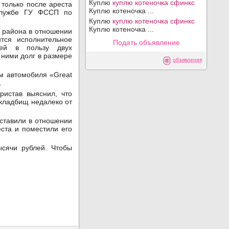
Куплю
куплю котеночка сфинкс
 только после ареста
Куплю котеночка ...
службе ГУ ФССП по
Куплю
куплю котеночка сфинкс
Куплю котеночка ...
 района в отношении
тся исполнительное
Подать объявление
жей в пользу двух
ними долг в размере
объявления
м автомобиля «Great
.
ристав выяснил, что
 кладбищ недалеко от
ставили в отношении
еста и поместили его
ысячи рублей. Чтобы