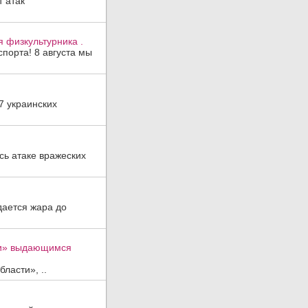
 атак
 физкультурника .
порта! 8 августа мы
7 украинских
ь атаке вражеских
дается жара до
ти» выдающимся
ласти», ..