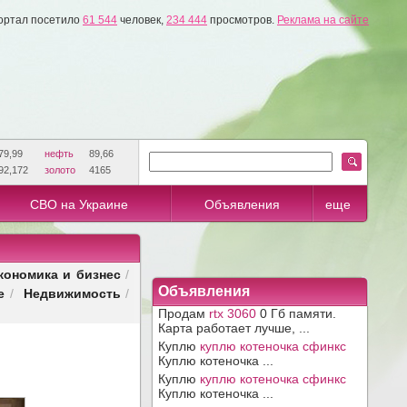
ортал посетило
61 544
человек,
234 444
просмотров.
Реклама на сайте
79,99
нефть
89,66
92,172
золото
4165
СВО на Украине
Объявления
еще
кономика и бизнес
/
е
Недвижимость
Объявления
/
/
Продам
rtx 3060
0 Гб памяти.
Карта работает лучше, ...
Куплю
куплю котеночка сфинкс
Куплю котеночка ...
Куплю
куплю котеночка сфинкс
Куплю котеночка ...