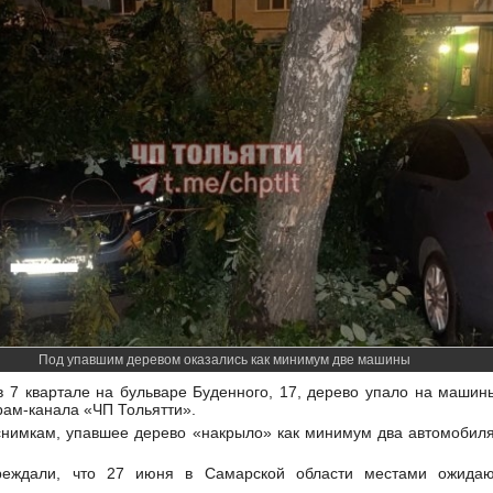
Под упавшим деревом оказались как минимум две машины
в 7 квартале на бульваре Буденного, 17, дерево упало на маши
рам-канала «ЧП Тольятти».
снимкам, упавшее дерево «накрыло» как минимум два автомобиля
реждали, что 27 июня в Самарской области местами ожидаю