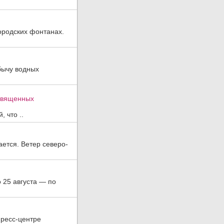
ородских фонтанах.
бычу водных
освященных
 что ..
ается. Ветер северо-
о 25 августа — по
пресс-центре