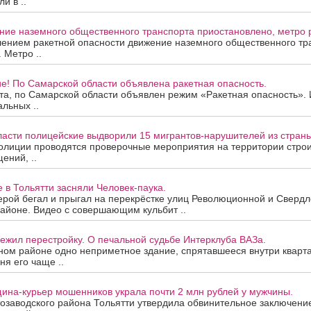
и в ..
ие наземного общественного транспорта приостановлено, метро р
лением ракетной опасности движение наземного общественного тр
 Метро ..
е! По Самарской области объявлена ракетная опасность.
ста, по Самарской области объявлен режим «Ракетная опасность»
альных ..
ласти полицейские выдворили 15 мигрантов-нарушителей из страны
олиции проводятся проверочные мероприятия на территории строи
ений, ..
е в Тольятти засняли Человек-паука.
рой бегал и прыгал на перекрёстке улиц Революционной и Свердло
айоне. Видео с совершающим кульбит ..
ежил перестройку. О печальной судьбе Интерклуба ВАЗа.
ном районе одно неприметное здание, спрятавшееся внутри кварта
ня его чаще ..
ина-курьер мошенников украла почти 2 млн рублей у мужчины.
озаводского района Тольятти утвердила обвинительное заключени