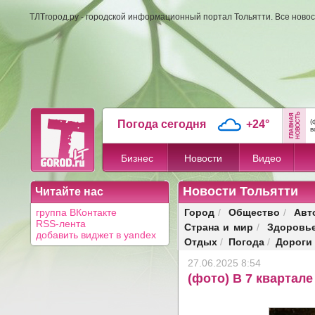
ТЛТгород.ру - городской информационный портал Тольятти. Все новос
(
Погода сегодня
+24°
в
Бизнес
Новости
Видео
Новости Тольятти
Читайте нас
Город
Общество
Авт
группа ВКонтакте
/
/
RSS-лента
Страна и мир
Здоровь
/
добавить виджет в yandex
Отдых
Погода
Дороги
/
/
27.06.2025 8:54
(фото) В 7 квартал