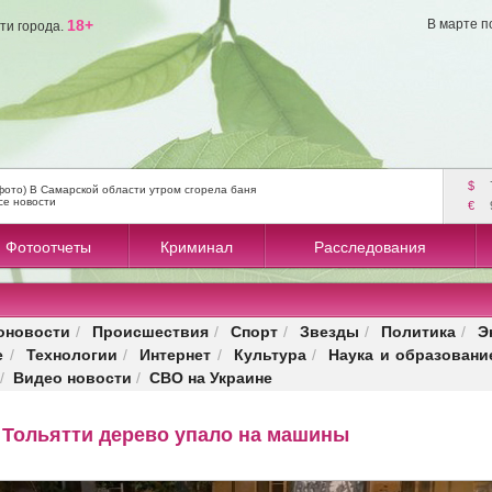
18+
В марте п
ти города.
$
фото) В Самарской области утром сгорела баня
се новости
€
Фотоотчеты
Криминал
Расследования
оновости
Происшествия
Спорт
Звезды
Политика
Э
/
/
/
/
/
е
Технологии
Интернет
Культура
Наука и образовани
/
/
/
/
Видео новости
СВО на Украине
/
/
е Тольятти дерево упало на машины