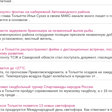
летней ..
кнуло» фонтан на набережной Автозаводского района .
 глава Тольятти Илья Сухих в своем МАКС-канале много пишет о г
ются в основном ..
асти задержали браконьера за незаконный вылов рыбы .
езенчукского района сотрудники полиции пресекли незаконную до
к установлено, местный житель,..
е и Тольятти распространяют фейки о дистанционных встречах, п
ому развитию.
почту ТСЖ в Самарской области стал поступать документ, гласящий,
ается до +27°C.
ста, по прогнозам Приволжскгидромета, в Тольятти осадков не ожид
м/с. Температура воздуха будет колебаться в пределах от ..
товал гандбольный турнир Спартакиады народов России.
та в Тольятти пройдут соревнования по мужскому гандболу, а с 16 п
лу среди ..
се Тольятти появятся 13 новых светофоров .
ста празднуется Международный день светофора. Как отмечают в 