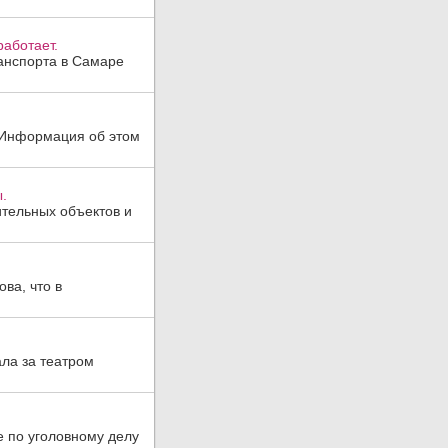
аботает.
анспорта в Самаре
. Информация об этом
.
тельных объектов и
ва, что в
ла за театром
е по уголовному делу