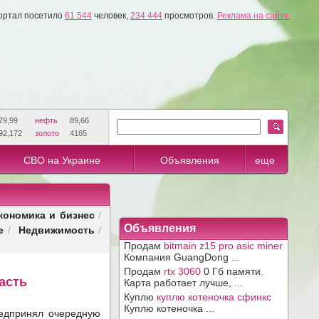
ортал посетило
61 544
человек,
234 444
просмотров.
Реклама на сайте
79,99
нефть
89,66
92,172
золото
4165
СВО на Украине
Объявления
еще
кономика и бизнес
/
е
Недвижимость
Объявления
/
/
Продам
bitmain z15 pro asic miner
Компания GuangDong ...
Продам
rtx 3060
0 Гб памяти.
асть
Карта работает лучше, ...
Куплю
куплю котеночка сфинкс
Куплю котеночка ...
редпринял очередную