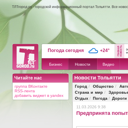
ТЛТгород.ру - городской информационный портал Тольятти. Все новос
(
Погода сегодня
+24°
в
Бизнес
Новости
Видео
Новости Тольятти
Читайте нас
Город
Общество
Авт
группа ВКонтакте
/
/
RSS-лента
Страна и мир
Здоровь
/
добавить виджет в yandex
Отдых
Погода
Дороги
/
/
11.03.2026 9:38
Предпринята попыт