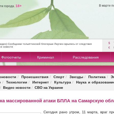
18+
В марте п
ти города.
$
видео) Сообщники тольяттинской блогерши Лерчек скрылись от следствия
се новости
€
Фотоотчеты
Криминал
Расследования
оновости
Происшествия
Спорт
Звезды
Политика
Э
/
/
/
/
/
е
Технологии
Интернет
Культура
Наука и образовани
/
/
/
/
Видео новости
СВО на Украине
/
/
ка массированной атаки БПЛА на Самарскую обл
Сегодня рано утром, 11 марта, враг п