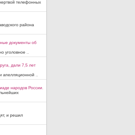
 жертвой телефонных
аводского района
вные документы об
о уголовное ..
уга, дали 7,5 лет
и апелляционной ..
иаде народов России.
ильнейших
ят, и решил