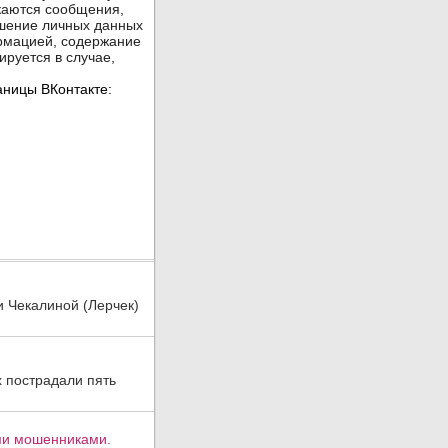
и Чекалиной (Лерчек)
х пострадали пять
ми мошенниками.