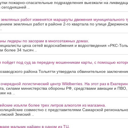
утки пожарно-спасательные подразделения выезжали на ликвидац
в сегодняшней ..
а земляных работ изменятся маршруты движения муниципального т
дением земляных работ в районе 2-го квартала по улице Дзержинск
.
аны лидеры по засорам в многоэтажных домах.
пециалисты цеха сетей водоснабжения и водоотведения «РКС-Толь
и более 34 тысяч ..
 пойдет под суд за передачу мошенникам карты, с помощью котор
озаводского района Тольятти утвердила обвинительное заключение
очередной логистический центр Wildberries. На этот раз в Екатерин
ста, силами министерства обороны РФ, средствами авиации и ПВО
ми на ..
йские изъяли более трех литров алкоголя из магазина.
полицейские совместно с представителями Самарской региональн
лжский Земский ..
маре мальчик найден в одном из ТЦ.