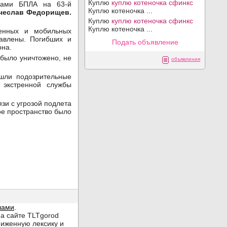
Куплю
куплю котеночка сфинкс
твами БПЛА на 63-й
Куплю котеночка ...
чеслав Федорищев.
Куплю
куплю котеночка сфинкс
Куплю котеночка ...
енных и мобильных
авлены. Погибших и
Подать объявление
иона.
 было уничтожено, не
объявления
шли подозрительные
экстренной службы
зи с угрозой подлета
е пространство было