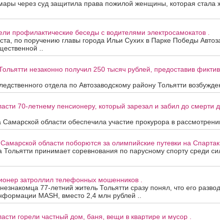
мары через суд защитила права пожилой женщины, которая стала
ели профилактические беседы с водителями электросамокатов .
уста, по поручению главы города Ильи Сухих в Парке Победы Автоз
ественной ..
Тольятти незаконно получил 250 тысяч рублей, предоставив фикти
едственного отдела по Автозаводскому району Тольятти возбужден
асти 70-летнему пенсионеру, который зарезал и забил до смерти др
 Самарской области обеспечила участие прокурора в рассмотрени
 Самарской области поборются за олимпийские путевки на Спартак
та Тольятти принимает соревнования по парусному спорту среди с
сионер затроллил телефонных мошенников .
 незнакомца 77-летний житель Тольятти сразу понял, что его развод
нформации MASH, вместо 2,4 млн рублей ..
асти горели частный дом, баня, вещи в квартире и мусор .