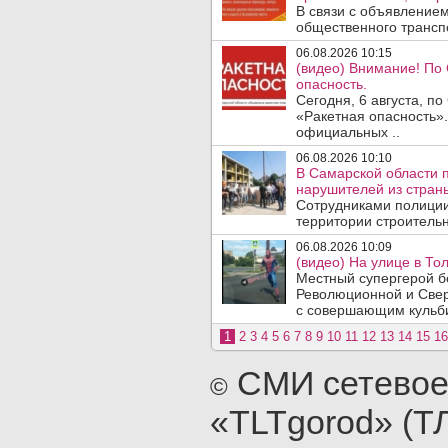
В связи с объявление
общественного трансп
06.08.2026 10:15
(видео) Внимание! По
опасность.
Сегодня, 6 августа, п
«Ракетная опасность».
официальных ..
06.08.2026 10:10
В Самарской области 
нарушителей из стран
Сотрудниками полиции
территории строительн
06.08.2026 10:09
(видео) На улице в То
Местный супергерой бе
Революционной и Свер
с совершающим кульби
1
2
3
4
5
6
7
8
9
10
11
12
13
14
15
16
СМИ сетевое
©
«TLTgorod» (Т