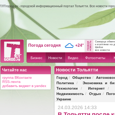
ТЛТгород.ру - городской информационный портал Тольятти. Все новости гор
Самарца обвини
к египтянке на 
Погода сегодня
+24°
Шейхе
все новости
Бизнес
Новости
Видео
Фотоотчеты
Новости Тольятти
Читайте нас
Город
Общество
Автоново
группа ВКонтакте
/
/
RSS-лента
Политика
Экономика и би
/
добавить виджет в yandex
Технологии
Интернет
/
/
Недвижимость
Отдых
Пог
/
/
Украине
24.03.2026 14:33
В Тольятти после 