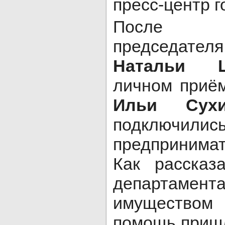
пресс-центр 
После 
председат
Натальи Ш
личном приём
Ильи Сух
подключилис
предпринима
Как рассказ
департамент
имущество
помощь приш