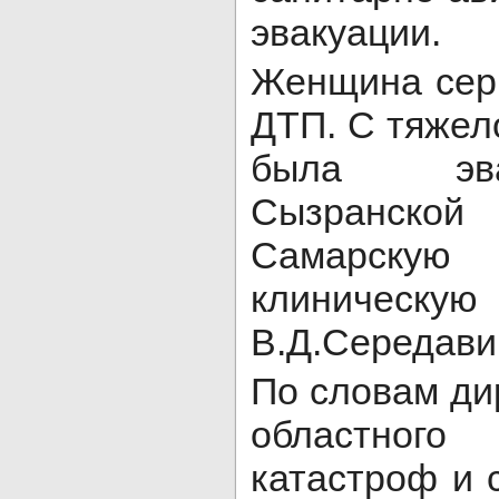
эвакуации.
Женщина сер
ДТП. С тяжел
была эва
Сызранск
Самарск
клиническ
В.Д.Середави
По словам ди
областного
катастроф и 