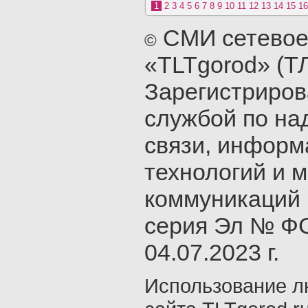
1
2
3
4
5
6
7
8
9
10
11
12
13
14
15
16
СМИ сетевое
©
«TLTgorod» (Т
Зарегистриро
службой по на
связи, инфор
технологий и 
коммуникаций 
серия Эл № ФС
04.07.2023 г.
Использование л