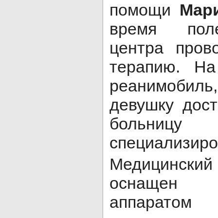
помощи
Мар
время пол
центра пров
терапию. Н
реанимоби
девушку дос
боль
специализиро
Медицинский
оснащен к
аппаратом