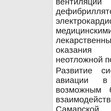
вентиля
дефибриллят
электрокарди
медицинск
лекарственн
оказания
неотложной п
Развитие си
авиации в
возможным б
взаимодей
Самарск