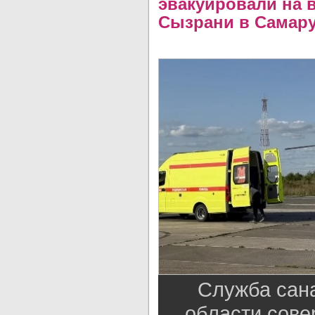
эвакуировали на 
Сызрани в Самар
Служба сан
области сов