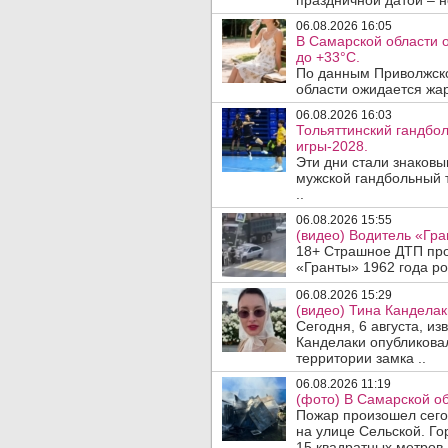
праздничной датой – н
06.08.2026 16:05
В Самарской области 
до +33°C.
По данным Приволжско
области ожидается жар
06.08.2026 16:03
Тольяттинский гандбол
игры-2028.
Эти дни стали знаков
мужской гандбольный 
..
06.08.2026 15:55
(видео) Водитель «Гра
18+ Страшное ДТП прои
«Гранты» 1962 года ро
06.08.2026 15:29
(видео) Тина Канделак
Сегодня, 6 августа, и
Канделаки опубликовал
территории замка ..
06.08.2026 11:19
(фото) В Самарской об
Пожар произошел сегод
на улице Сельской. Го
15 квадратных метров.