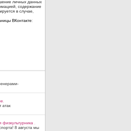
ренерами-
е.
 атак
 физкультурника .
порта! 8 августа мы