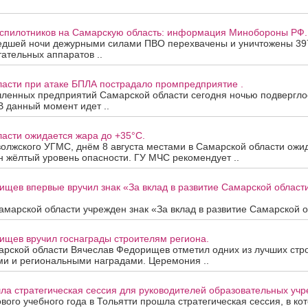
еспилотников на Самарскую область: информация Минобороны РФ.
едшей ночи дежурными силами ПВО перехвачены и уничтожены 39
ательных аппаратов ..
ласти при атаке БПЛА пострадало промпредприятие .
ленных предприятий Самарской области сегодня ночью подверглос
В данный момент идет ..
асти ожидается жара до +35°C.
олжского УГМС, днём 8 августа местами в Самарской области ожи
 жёлтый уровень опасности. ГУ МЧС рекомендует ..
ищев впервые вручил знак «За вклад в развитие Самарской облас
марской области учрежден знак «За вклад в развитие Самарской об
ищев вручил госнаграды строителям региона.
арской области Вячеслав Федорищев отметил одних из лучших стр
ми и региональными наградами. Церемония ..
ла стратегическая сессия для руководителей образовательных уч
вого учебного года в Тольятти прошла стратегическая сессия, в ко