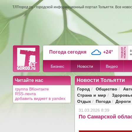
ТЛТгород.ру - городской информационный портал Тольятти. Все новос
В
Погода сегодня
+24°
в
Бизнес
Новости
Видео
Новости Тольятти
Читайте нас
Город
Общество
Авт
группа ВКонтакте
/
/
RSS-лента
Страна и мир
Здоровь
/
добавить виджет в yandex
Отдых
Погода
Дороги
/
/
31.03.2026 8:39
По Самарской обла