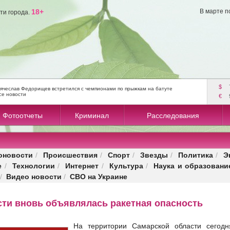
18+
В марте п
ти города.
$
ячеслав Федорищев встретился с чемпионами по прыжкам на батуте
се новости
€
Фотоотчеты
Криминал
Расследования
оновости
Происшествия
Спорт
Звезды
Политика
Э
/
/
/
/
/
е
Технологии
Интернет
Культура
Наука и образовани
/
/
/
/
Видео новости
СВО на Украине
/
/
сти вновь объявлялась ракетная опасность
На территории Самарской области сегодн