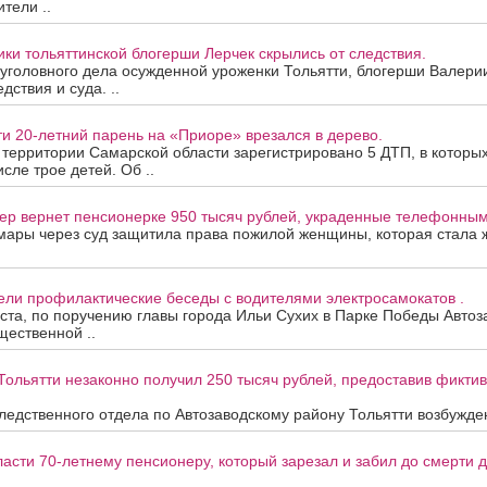
тели ..
ки тольяттинской блогерши Лерчек скрылись от следствия.
уголовного дела осужденной уроженки Тольятти, блогерши Валери
дствия и суда. ..
ти 20-летний парень на «Приоре» врезался в дерево.
а территории Самарской области зарегистрировано 5 ДТП, в которы
исле трое детей. Об ..
ер вернет пенсионерке 950 тысяч рублей, украденные телефонны
мары через суд защитила права пожилой женщины, которая стала
ели профилактические беседы с водителями электросамокатов .
уста, по поручению главы города Ильи Сухих в Парке Победы Автоз
ественной ..
Тольятти незаконно получил 250 тысяч рублей, предоставив фикти
едственного отдела по Автозаводскому району Тольятти возбужден
асти 70-летнему пенсионеру, который зарезал и забил до смерти др