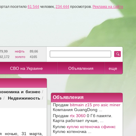
ортал посетило
61 544
человек,
234 444
просмотров.
Реклама на сайте
79,99
нефть
89,66
92,172
золото
4165
СВО на Украине
Объявления
еще
кономика и бизнес
/
е
Недвижимость
Объявления
/
/
Продам
bitmain z15 pro asic miner
Компания GuangDong ...
Продам
rtx 3060
0 Гб памяти.
Карта работает лучше, ...
Куплю
куплю котеночка сфинкс
Куплю котеночка ...
я ночью, 31 марта,