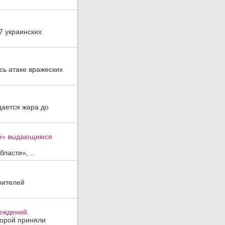
7 украинских
ь атаке вражеских
дается жара до
ти» выдающимся
ласти», ..
оителей
реждений.
торой приняли