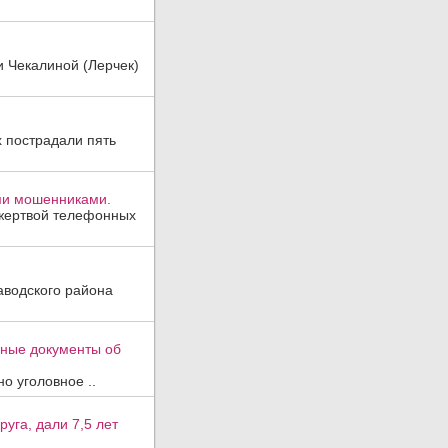
и Чекалиной (Лерчек)
х пострадали пять
ми мошенниками.
 жертвой телефонных
аводского района
вные документы об
о уголовное ..
уга, дали 7,5 лет