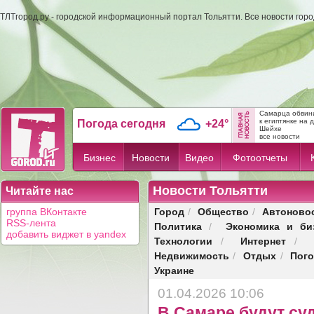
ТЛТгород.ру - городской информационный портал Тольятти. Все новости гор
Самарца обвини
к египтянке на 
Погода сегодня
+24°
Шейхе
все новости
Бизнес
Новости
Видео
Фотоотчеты
Новости Тольятти
Читайте нас
Город
Общество
Автоново
группа ВКонтакте
/
/
RSS-лента
Политика
Экономика и би
/
добавить виджет в yandex
Технологии
Интернет
/
/
Недвижимость
Отдых
Пог
/
/
Украине
01.04.2026 10:06
В Самаре будут су