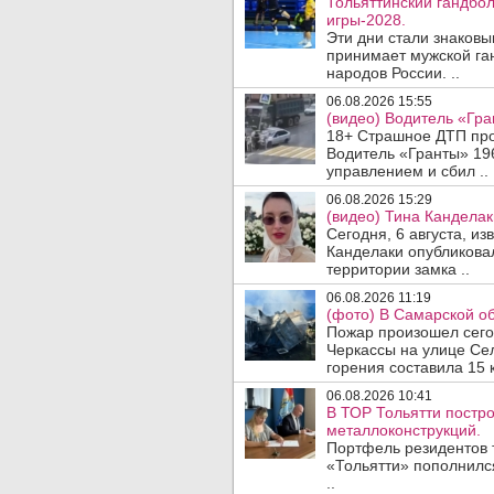
Тольяттинский гандбол
игры-2028.
Эти дни стали знаковы
принимает мужской га
народов России. ..
06.08.2026 15:55
(видео) Водитель «Гра
18+ Страшное ДТП прои
Водитель «Гранты» 19
управлением и сбил ..
06.08.2026 15:29
(видео) Тина Канделак
Сегодня, 6 августа, и
Канделаки опубликовал
территории замка ..
06.08.2026 11:19
(фото) В Самарской об
Пожар произошел сегодн
Черкассы на улице Се
горения составила 15 
06.08.2026 10:41
В ТОР Тольятти постро
металлоконструкций.
Портфель резидентов 
«Тольятти» пополнилс
..