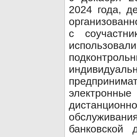
2024 года, д
организованн
с соучастни
использова
подконтрольн
индивидуаль
предприни
электрон
дистанционн
обслуживани
банковской 