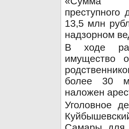
«Сумма и
преступного 
13,5 млн рубл
надзорном ве
В ходе рас
имущество 
родственни
более 30 м
наложен арес
Уголовное д
Куйбышевск
Самары для 