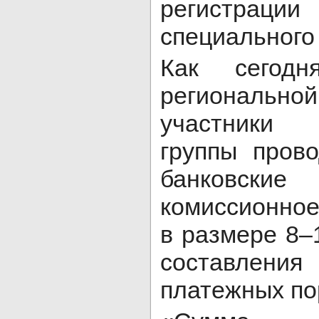
регистр
специального
Как сегод
региональн
участники 
группы пров
банковски
комиссионно
в размере 8–
составлен
платежных по