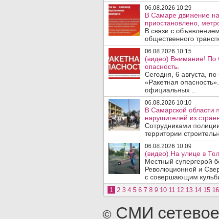
06.08.2026 10:29
В Самаре движение на
приостановлено, метро
В связи с объявление
общественного трансп
06.08.2026 10:15
(видео) Внимание! По
опасность.
Сегодня, 6 августа, п
«Ракетная опасность».
официальных ..
06.08.2026 10:10
В Самарской области 
нарушителей из стран
Сотрудниками полиции
территории строительн
06.08.2026 10:09
(видео) На улице в То
Местный супергерой бе
Революционной и Свер
с совершающим кульби
1
2
3
4
5
6
7
8
9
10
11
12
13
14
15
16
СМИ сетевое
©