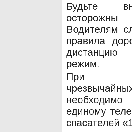
Будьте в
осторожны
Водителям с
правила дор
дистанцию
режим.
При воз
чрезвычай
необходим
единому тел
спасателей «1