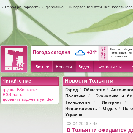
ТЛТгород.ру - городской информационный портал Тольятти. Все новости гор
Вячеслав Федор
Погода сегодня
+24°
чемпионами по 
все новости
Бизнес
Новости
Видео
Фотоотчеты
Новости Тольятти
Читайте нас
Город
Общество
Автоново
группа ВКонтакте
/
/
RSS-лента
Политика
Экономика и би
/
добавить виджет в yandex
Технологии
Интернет
/
/
Недвижимость
Отдых
Пог
/
/
Украине
03.04.2026 8:45
В Тольятти ожидается д