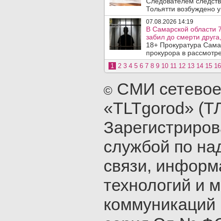
Следователем следств
Тольятти возбуждено у
07.08.2026 14:19
В Самарской области 7
забил до смерти друга,
18+ Прокуратура Сама
прокурора в рассмотр
1
2
3
4
5
6
7
8
9
10
11
12
13
14
15
16
СМИ сетевое
©
«TLTgorod» (Т
Зарегистриро
службой по на
связи, инфор
технологий и 
коммуникаций 