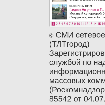
06.08.2026 10:09
(видео) На улице в То
Местный супергерой б
Свердлова, что в Авто
1
2
3
4
5
6
7
8
9
10
11
12
13
14
15
16
СМИ сетевое
©
(ТЛТгород)
Зарегистриро
службой по на
информационн
массовых ком
(Роскомнадзор
85542 от 04.07.