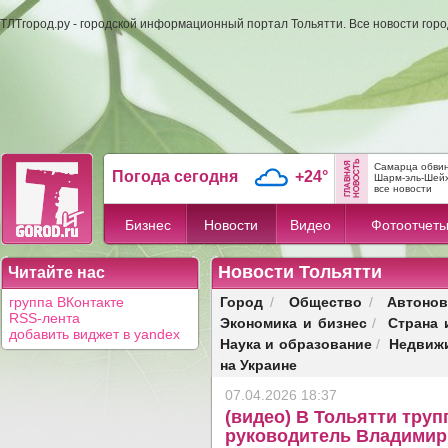
ТЛТгород.ру - городской информационный портал Тольятти. Все новости гор
Самарца обвини
Погода сегодня
+24°
Шарм-эль-Шей
все новости
Бизнес
Новости
Видео
Фотоотчет
Новости Тольятти
Читайте нас
Город
Общество
Автонов
группа ВКонтакте
/
/
RSS-лента
Экономика и бизнес
Страна 
/
добавить виджет в yandex
Наука и образование
Недвиж
/
на Украине
07.04.2026 18:37
(видео) В Тольятти тру
руководитель Владимир