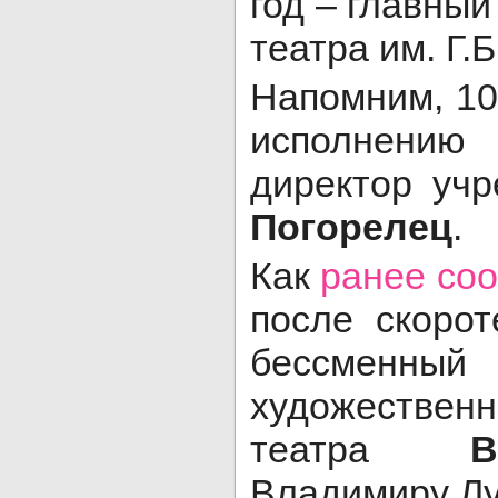
год – главны
театра им. Г.
Напомним, 10
исполнению
директор уч
Погорелец
.
Как
ранее со
после скорот
бессмен
художеств
театра
Владимиру Лу