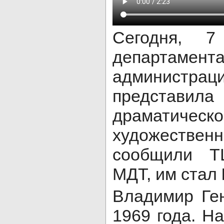
Сегодня, 7
департамен
администра
представил
драматиче
художествен
сообщили TL
МДТ, им стал
Владимир Ге
1969 года. Н