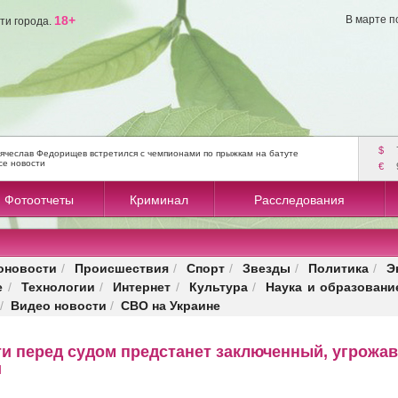
18+
В марте п
ти города.
$
ячеслав Федорищев встретился с чемпионами по прыжкам на батуте
се новости
€
Фотоотчеты
Криминал
Расследования
оновости
Происшествия
Спорт
Звезды
Политика
Э
/
/
/
/
/
е
Технологии
Интернет
Культура
Наука и образовани
/
/
/
/
Видео новости
СВО на Украине
/
/
ти перед судом предстанет заключенный, угрожа
и