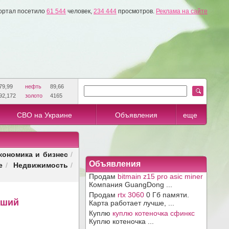
ортал посетило
61 544
человек,
234 444
просмотров.
Реклама на сайте
79,99
нефть
89,66
92,172
золото
4165
СВО на Украине
Объявления
еще
кономика и бизнес
/
е
Недвижимость
Объявления
/
/
Продам
bitmain z15 pro asic miner
Компания GuangDong ...
Продам
rtx 3060
0 Гб памяти.
вший
Карта работает лучше, ...
Куплю
куплю котеночка сфинкс
Куплю котеночка ...