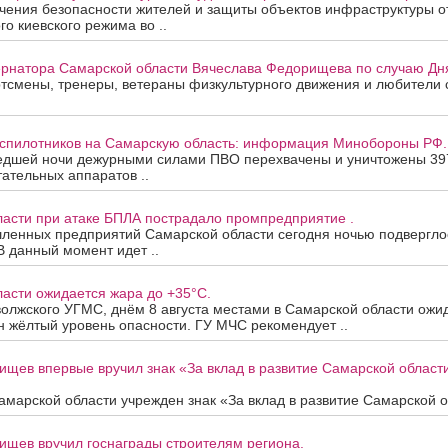
ения безопасности жителей и защиты объектов инфраструктуры от
го киевского режима во ..
рнатора Самарской области Вячеслава Федорищева по случаю Дня
смены, тренеры, ветераны физкультурного движения и любители с
еспилотников на Самарскую область: информация Минобороны РФ.
едшей ночи дежурными силами ПВО перехвачены и уничтожены 39
ательных аппаратов ..
ласти при атаке БПЛА пострадало промпредприятие .
ленных предприятий Самарской области сегодня ночью подверглос
В данный момент идет ..
асти ожидается жара до +35°C.
олжского УГМС, днём 8 августа местами в Самарской области ожи
 жёлтый уровень опасности. ГУ МЧС рекомендует ..
ищев впервые вручил знак «За вклад в развитие Самарской облас
марской области учрежден знак «За вклад в развитие Самарской об
ищев вручил госнаграды строителям региона.