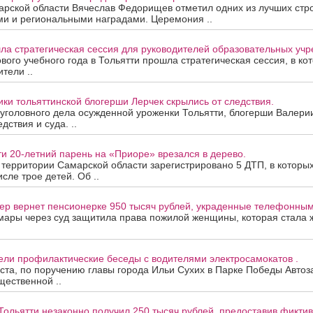
арской области Вячеслав Федорищев отметил одних из лучших стр
ми и региональными наградами. Церемония ..
ла стратегическая сессия для руководителей образовательных уч
вого учебного года в Тольятти прошла стратегическая сессия, в ко
тели ..
ки тольяттинской блогерши Лерчек скрылись от следствия.
уголовного дела осужденной уроженки Тольятти, блогерши Валери
дствия и суда. ..
ти 20-летний парень на «Приоре» врезался в дерево.
а территории Самарской области зарегистрировано 5 ДТП, в которы
исле трое детей. Об ..
ер вернет пенсионерке 950 тысяч рублей, украденные телефонны
мары через суд защитила права пожилой женщины, которая стала
ели профилактические беседы с водителями электросамокатов .
уста, по поручению главы города Ильи Сухих в Парке Победы Автоз
ественной ..
Тольятти незаконно получил 250 тысяч рублей, предоставив фикти