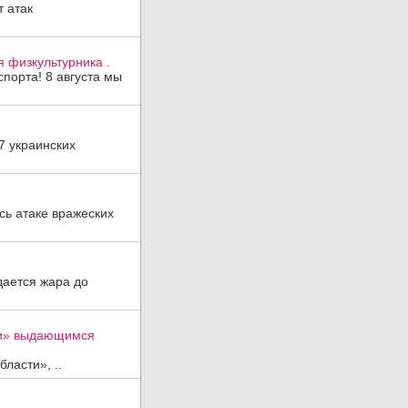
 атак
 физкультурника .
порта! 8 августа мы
7 украинских
ь атаке вражеских
дается жара до
ти» выдающимся
ласти», ..