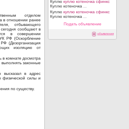
Куплю
куплю котеночка сфинкс
Куплю котеночка ...
Куплю
куплю котеночка сфинкс
твенным отделом
Куплю котеночка ...
а в отношении ранее
Подать объявление
теля, отбывающего
к сегодня сообщают в
тся в совершении
объявления
 УК РФ (Оскорбление
К РФ (Дезорганизация
ающих изоляцию от
сь в комнате досмотра
я выполнять законные
н высказал в адрес
я физической силы и
ения по существу.