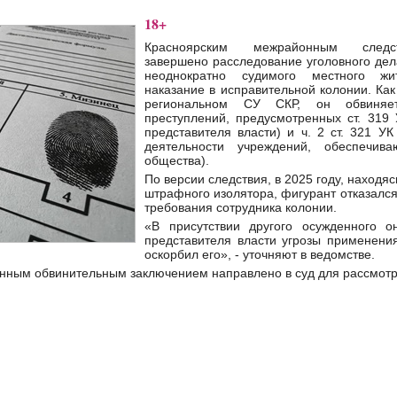
18+
Красноярским межрайонным следс
завершено расследование уголовного дел
неоднократно судимого местного жи
наказание в исправительной колонии. Ка
региональном СУ СКР, он обвиняе
преступлений, предусмотренных ст. 319
представителя власти) и ч. 2 ст. 321 У
деятельности учреждений, обеспечив
общества).
По версии следствия, в 2025 году, находя
штрафного изолятора, фигурант отказалс
требования сотрудника колонии.
«В присутствии другого осужденного о
представителя власти угрозы применени
оскорбил его», - уточняют в ведомстве.
енным обвинительным заключением направлено в суд для рассмотр