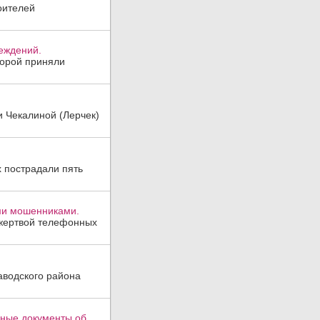
оителей
реждений.
торой приняли
и Чекалиной (Лерчек)
х пострадали пять
ми мошенниками.
 жертвой телефонных
аводского района
вные документы об