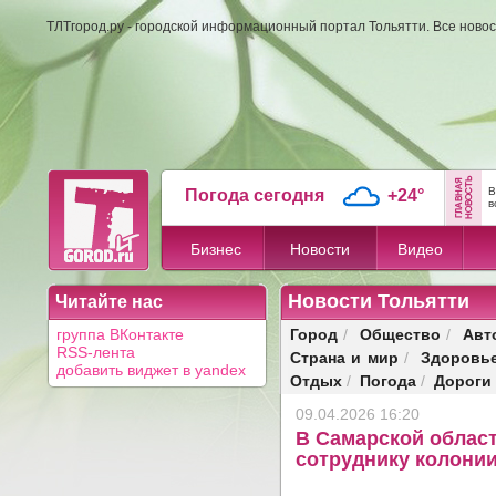
ТЛТгород.ру - городской информационный портал Тольятти. Все новос
В
Погода сегодня
+24°
в
Бизнес
Новости
Видео
Новости Тольятти
Читайте нас
Город
Общество
Авт
группа ВКонтакте
/
/
RSS-лента
Страна и мир
Здоровь
/
добавить виджет в yandex
Отдых
Погода
Дороги
/
/
09.04.2026 16:20
В Самарской облас
сотруднику колони