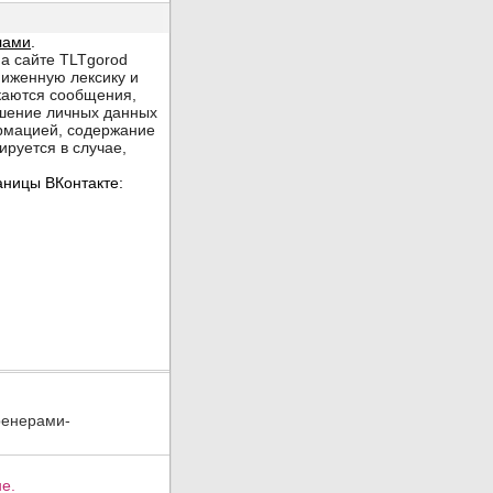
ренерами-
е.