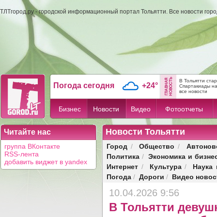
ТЛТгород.ру - городской информационный портал Тольятти. Все новости гор
В Тольятти ста
Погода сегодня
+24°
Спартакиады н
все новости
Бизнес
Новости
Видео
Фотоотчеты
Новости Тольятти
Читайте нас
Город
Общество
Автонов
группа ВКонтакте
/
/
RSS-лента
Политика
Экономика и бизне
/
добавить виджет в yandex
Интернет
Культура
Наука 
/
/
Погода
Дороги
Видео новос
/
/
10.04.2026 9:56
В Тольятти девуш