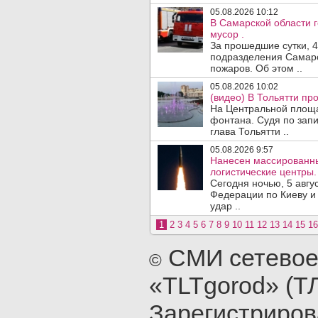
05.08.2026 10:12
В Самарской области 
мусор .
За прошедшие сутки, 4
подразделения Самарс
пожаров. Об этом ..
05.08.2026 10:02
(видео) В Тольятти п
На Центральной площа
фонтана. Судя по запи
глава Тольятти ..
05.08.2026 9:57
Нанесен массированны
логистические центры.
Сегодня ночью, 5 авг
Федерации по Киеву и
удар ..
1
2
3
4
5
6
7
8
9
10
11
12
13
14
15
16
СМИ сетевое
©
«TLTgorod» (Т
Зарегистриро