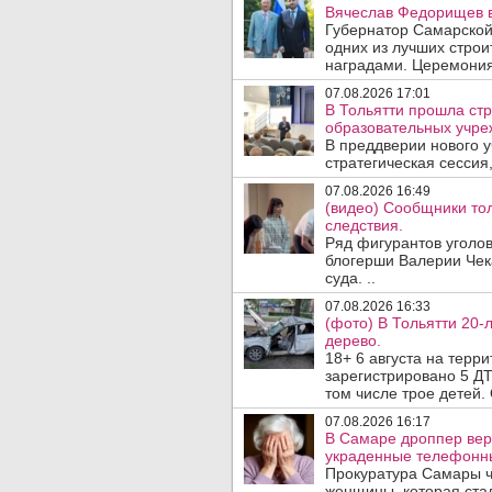
Вячеслав Федорищев в
Губернатор Самарской
одних из лучших стро
наградами. Церемония
07.08.2026 17:01
В Тольятти прошла стр
образовательных учре
В преддверии нового у
стратегическая сессия,
07.08.2026 16:49
(видео) Сообщники тол
следствия.
Ряд фигурантов уголов
блогерши Валерии Чека
суда. ..
07.08.2026 16:33
(фото) В Тольятти 20-
дерево.
18+ 6 августа на терр
зарегистрировано 5 ДТ
том числе трое детей. 
07.08.2026 16:17
В Самаре дроппер вер
украденные телефонн
Прокуратура Самары ч
женщины, которая ста