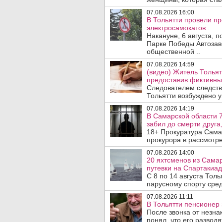
07.08.2026 16:00
В Тольятти провели п
электросамокатов .
Накануне, 6 августа, 
Парке Победы Автозав
общественной ..
07.08.2026 14:59
(видео) Житель Тольят
предоставив фиктивны
Следователем следств
Тольятти возбуждено у
07.08.2026 14:19
В Самарской области 7
забил до смерти друга,
18+ Прокуратура Сама
прокурора в рассмотр
07.08.2026 14:00
20 яхтсменов из Сама
путевки на Спартакиад
С 8 по 14 августа Тол
парусному спорту сред
07.08.2026 11:11
В Тольятти пенсионер
После звонка от незна
понял, что его развод