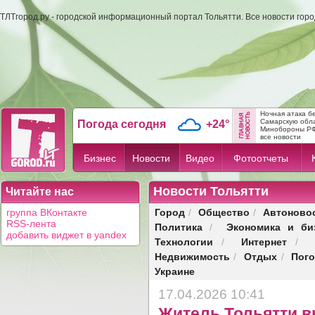
ТЛТгород.ру - городской информационный портал Тольятти. Все новости гор
Ночная атака б
Самарскую обл
Погода сегодня
+24°
Минобороны Р
все новости
Бизнес
Новости
Видео
Фотоотчеты
Новости Тольятти
Читайте нас
Город
Общество
Автоново
группа ВКонтакте
/
/
RSS-лента
Политика
Экономика и би
/
добавить виджет в yandex
Технологии
Интернет
/
/
Недвижимость
Отдых
Пог
/
/
Украине
17.04.2026 10:41
Житель Тольятти в