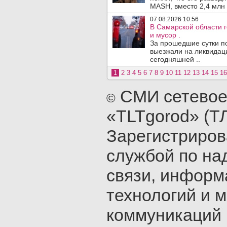
MASH, вместо 2,4 млн 
07.08.2026 10:56
В Самарской области г
и мусор .
За прошедшие сутки п
выезжали на ликвидаци
сегодняшней ..
1
2
3
4
5
6
7
8
9
10
11
12
13
14
15
16
СМИ сетевое
©
«TLTgorod» (Т
Зарегистриро
службой по на
связи, инфор
технологий и 
коммуникаций 