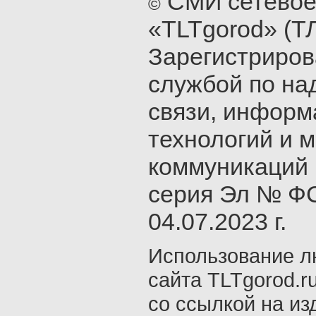
СМИ сетевое
©
«TLTgorod» (Т
Зарегистриро
службой по на
связи, инфор
технологий и 
коммуникаций 
серия Эл № ФС
04.07.2023 г.
Использование л
сайта TLTgorod.r
со ссылкой на из