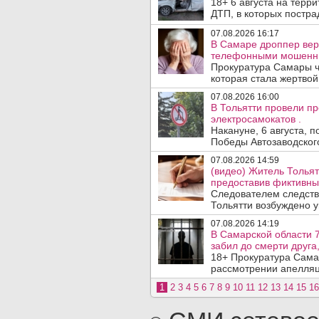
18+ 6 августа на терр
ДТП, в которых пострад
07.08.2026 16:17
В Самаре дроппер вер
телефонными мошенн
Прокуратура Самары ч
которая стала жертво
07.08.2026 16:00
В Тольятти провели п
электросамокатов .
Накануне, 6 августа, 
Победы Автозаводског
07.08.2026 14:59
(видео) Житель Тольят
предоставив фиктивны
Следователем следств
Тольятти возбуждено у
07.08.2026 14:19
В Самарской области 7
забил до смерти друга,
18+ Прокуратура Сама
рассмотрении апелляц
1
2
3
4
5
6
7
8
9
10
11
12
13
14
15
16