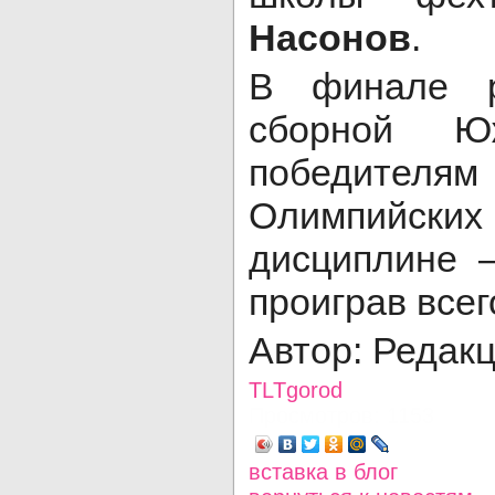
Насонов
.
В финале р
сборной 
победителя
Олимпийск
дисциплине 
проиграв всег
Автор: Редак
TLTgorod
Просмотров: 1153
вставка в блог