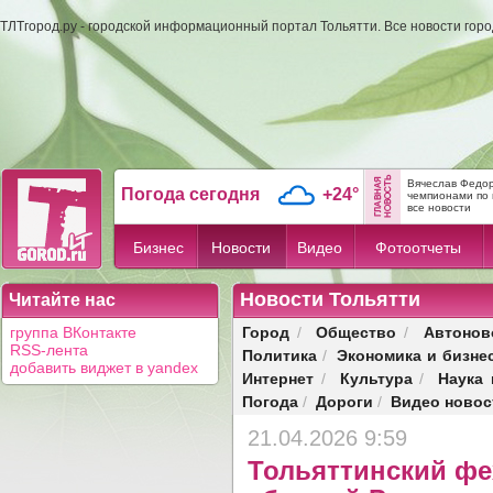
ТЛТгород.ру - городской информационный портал Тольятти. Все новости гор
Вячеслав Федор
Погода сегодня
+24°
чемпионами по 
все новости
Бизнес
Новости
Видео
Фотоотчеты
Новости Тольятти
Читайте нас
Город
Общество
Автонов
группа ВКонтакте
/
/
RSS-лента
Политика
Экономика и бизне
/
добавить виджет в yandex
Интернет
Культура
Наука 
/
/
Погода
Дороги
Видео новос
/
/
21.04.2026 9:59
Тольяттинский ф