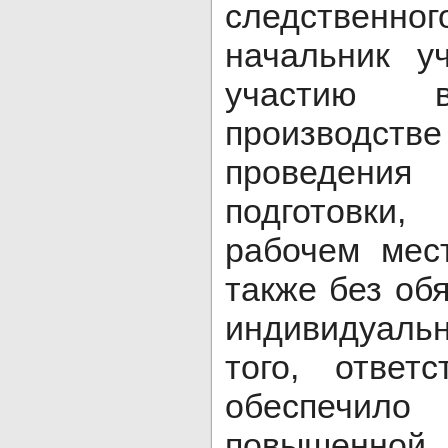
следственно
начальник у
участию в
производст
проведени
подготовки
рабочем мест
также без об
индивидуаль
того, ответ
обеспечило
повышенной