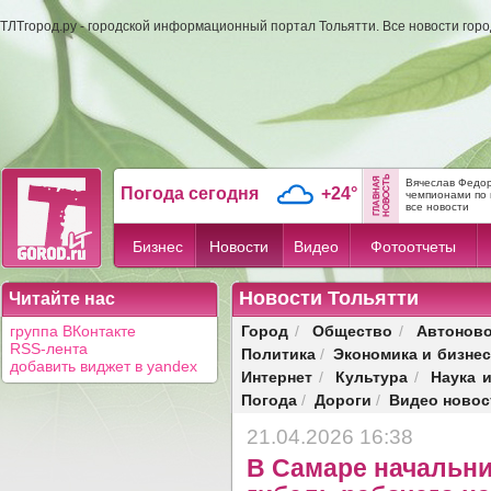
ТЛТгород.ру - городской информационный портал Тольятти. Все новости гор
Вячеслав Федор
Погода сегодня
+24°
чемпионами по 
все новости
Бизнес
Новости
Видео
Фотоотчеты
Новости Тольятти
Читайте нас
Город
Общество
Автонов
группа ВКонтакте
/
/
RSS-лента
Политика
Экономика и бизнес
/
добавить виджет в yandex
Интернет
Культура
Наука 
/
/
Погода
Дороги
Видео новос
/
/
21.04.2026 16:38
В Самаре начальни