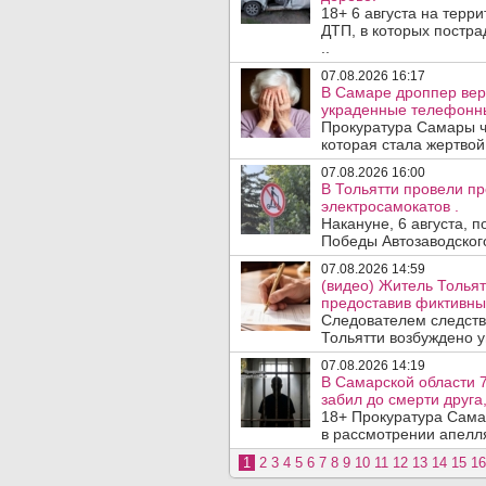
18+ 6 августа на терр
ДТП, в которых постра
..
07.08.2026 16:17
В Самаре дроппер вер
украденные телефонн
Прокуратура Самары ч
которая стала жертво
07.08.2026 16:00
В Тольятти провели п
электросамокатов .
Накануне, 6 августа, 
Победы Автозаводског
07.08.2026 14:59
(видео) Житель Тольят
предоставив фиктивны
Следователем следств
Тольятти возбуждено у
07.08.2026 14:19
В Самарской области 7
забил до смерти друга,
18+ Прокуратура Сама
в рассмотрении апелл
1
2
3
4
5
6
7
8
9
10
11
12
13
14
15
16