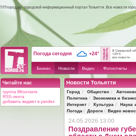
ТЛТгород.ру - городской информационный портал Тольятти. Все новости гор
В Самарской об
Погода сегодня
+24°
+35°C
все новости
Бизнес
Новости
Видео
Фотоотчеты
Новости Тольятти
Читайте нас
Город
Общество
Автонов
группа ВКонтакте
/
/
RSS-лента
Политика
Экономика и бизне
/
добавить виджет в yandex
Интернет
Культура
Наука 
/
/
Погода
Дороги
Видео новос
/
/
24.05.2026 13:00
Поздравление губ