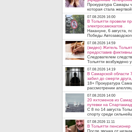
Прокуратура Самары ч
которая стала жертво
07.08.2026 16:00
В Тольятти провели п
электросамокатов .
Накануне, 6 августа, 
Победы Автозаводског
07.08.2026 14:59
(видео) Житель Тольят
предоставив фиктивны
Следователем следств
Тольятти возбуждено у
07.08.2026 14:19
В Самарской области 7
забил до смерти друга,
18+ Прокуратура Сама
рассмотрении апелляц
07.08.2026 14:00
20 яхтсменов из Сама
путевки на Спартакиад
С 8 по 14 августа Тол
спорту среди сильнейш
07.08.2026 11:11
В Тольятти пенсионер
После звонка от незна