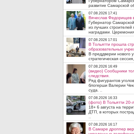
Губернатором Самарск
развитие Самарской об
07.08.2026 17:41
Вячеслав Федорищев в
Губернатор Самарской
из лучших строителей
наградами. Церемония
07.08.2026 17:01
В Тольятти прошла стр
образовательных учре
В преддверии нового у
стратегическая сессия,
07.08.2026 16:49
(видео) Сообщники тол
следствия.
Ряд фигурантов уголов
блогерши Валерии Чека
суда. ..
07.08.2026 16:33
(фото) В Тольятти 20-
18+ 6 августа на терр
ДТП, в которых постра
..
07.08.2026 16:17
В Самаре дроппер вер
украденные телефонн