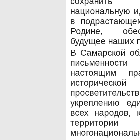
сохранить
национальную ид
в подрастающе
Родине, обес
будущее наших п
В Самарской об
письменност
настоящим пра
исторической
просветительс
укреплению еди
всех народов, 
террито
многонациональн