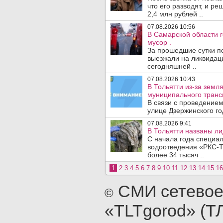
что его разводят, и р
2,4 млн рублей ..
07.08.2026 10:56
В Самарской области г
мусор .
За прошедшие сутки п
выезжали на ликвидаци
сегодняшней ..
07.08.2026 10:43
В Тольятти из-за зем
муниципального транс
В связи с проведением
улице Дзержинского го
07.08.2026 9:41
В Тольятти названы л
С начала года специа
водоотведения «РКС-Т
более 34 тысяч ..
1
2
3
4
5
6
7
8
9
10
11
12
13
14
15
16
СМИ сетевое
©
«TLTgorod» (Т