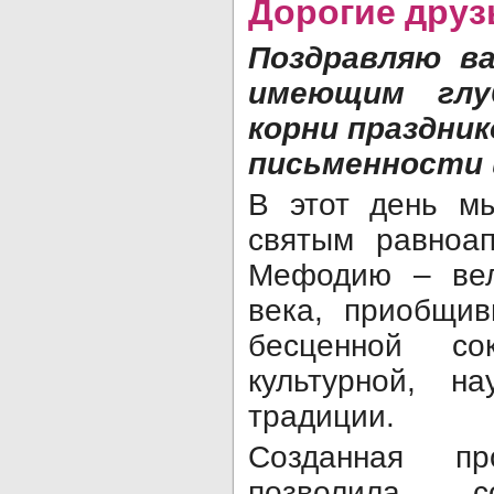
Дорогие друз
Поздравляю в
имеющим глуб
корни праздник
письменности 
В этот день м
святым равноа
Мефодию – вел
века, приобщи
бесценной со
культурной, н
традиции.
Созданная пр
позволила с