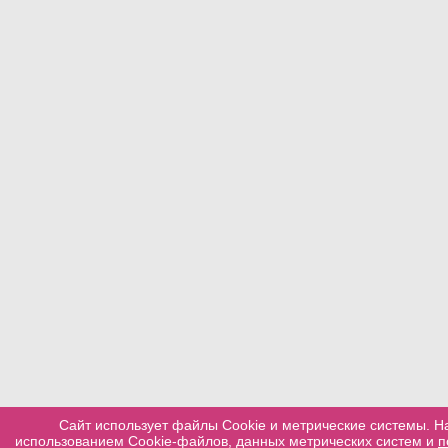
Сайт использует файлы Cookie и метрические системы. Н
использованием Cookie-файлов, данных метрических систем и
п