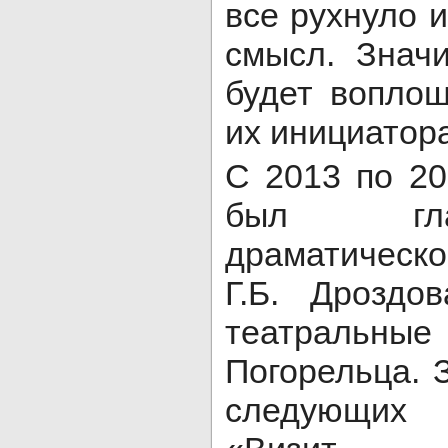
все рухнуло 
смысл. Знач
будет воплощ
их инициатора
С 2013 по 2
был гла
драматическ
Г.Б. Дроздо
театраль
Погорельца. 
следующих 