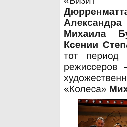
«Визи
Дюрренматт
Александра
Михаила Бу
Ксении Сте
тот период
режиссеров 
художеств
«Колеса»
Мих