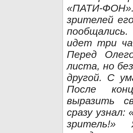
«ПАТИ-ФОН».
зрителей ег
пообщались.
идет три ча
Перед Олег
листа, но бе
другой. С ум
После кон
выразить с
сразу узнал:
зритель!»