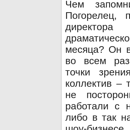
Чем запомн
Погорелец, 
директо
драматичес
месяца? Он 
во всем раз
точки зрени
коллектив – 
не посторон
работали с 
либо в так н
шоу-бизнесе.