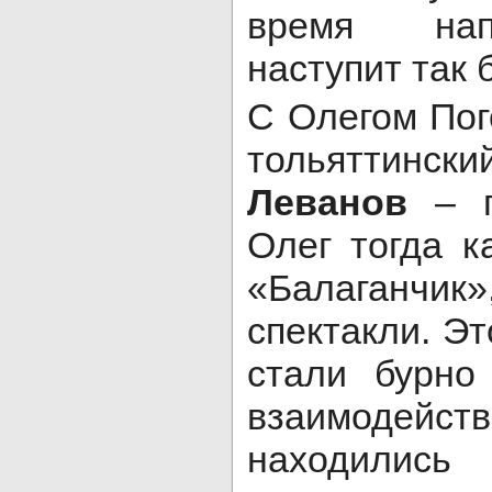
время нап
наступит так 
С Олегом Пог
тольяттин
Леванов
– п
Олег тогда к
«Балаганчик
спектакли. Эт
стали бурно
взаимодейс
находились