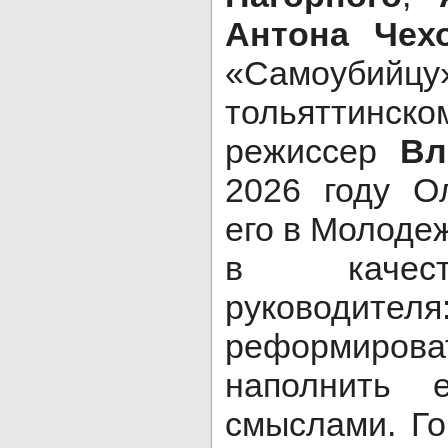
Антона Чех
«Самоубий
тольяттинс
режиссер
Вл
2026 году О
его в Молоде
в качеств
руководит
реформирова
наполнить 
смыслами. Го