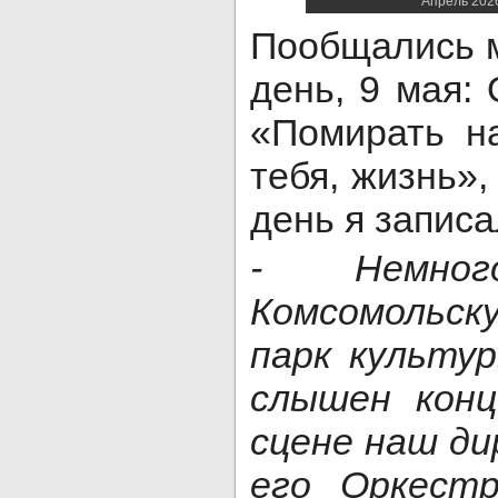
Апрель 2026
Пообщались м
день, 9 мая:
«Помирать н
тебя, жизнь»,
день я записа
- Немног
Комсомольску
парк культу
слышен конц
сцене наш ди
его Оркест