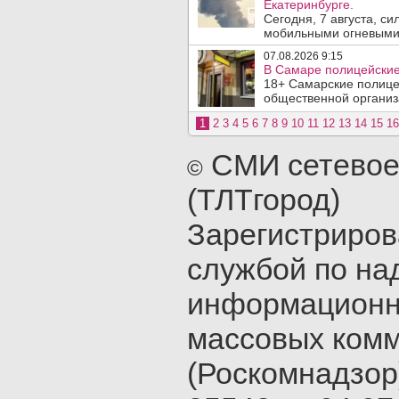
Екатеринбурге.
Сегодня, 7 августа, с
мобильными огневыми 
07.08.2026 9:15
В Самаре полицейские 
18+ Самарские полице
общественной организ
1
2
3
4
5
6
7
8
9
10
11
12
13
14
15
16
СМИ сетевое
©
(ТЛТгород)
Зарегистриро
службой по на
информационн
массовых ком
(Роскомнадзор