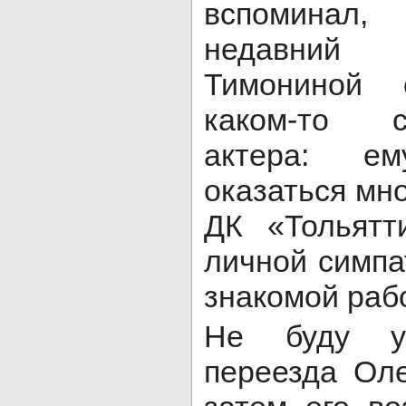
вспоминал,
недавний 
Тимониной 
каком-то с
актера: е
оказаться мно
ДК «Тольятт
личной симпа
знакомой раб
Не буду уг
переезда Ол