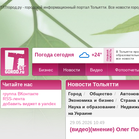
ТЛТгород.ру - городской информационный портал Тольятти. Все новости гор
В Тольятти про
Погода сегодня
+24°
образовательны
все новости
Бизнес
Новости
Видео
Фотоотчет
Новости Тольятти
Читайте нас
Город
Общество
Автонов
группа ВКонтакте
/
/
RSS-лента
Экономика и бизнес
Страна 
/
добавить виджет в yandex
Наука и образование
Недвиж
/
на Украине
29.05.2026 10:49
(видео)(мнение) Олег П