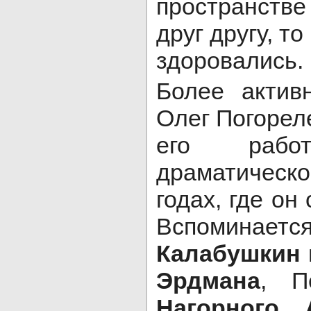
пространств
друг другу, т
здоровались.
Более актив
Олег Погорел
его рабо
драматическ
годах, где он
Вспоминается
Калабушкин
Эрдмана
, П
Нагорного
,