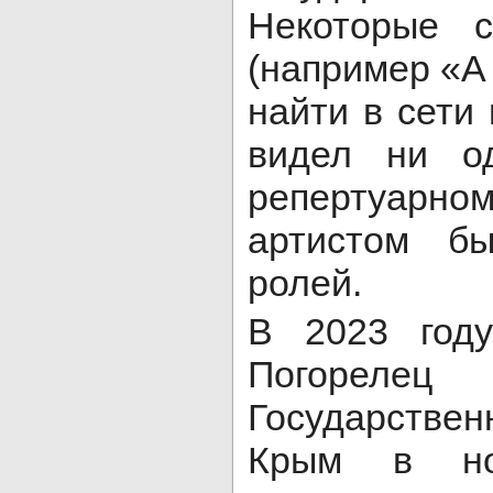
Некоторые с
(например «А
найти в сети
видел ни о
репертуар
артистом б
ролей.
В 2023 год
Погореле
Государстве
Крым в ном