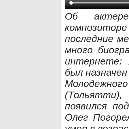
Об актере
композито
последние ме
много биогр
интернете: 
был назначен
Молодежного
(Тольятти)
появился по
Олег Погоре
умер в возра