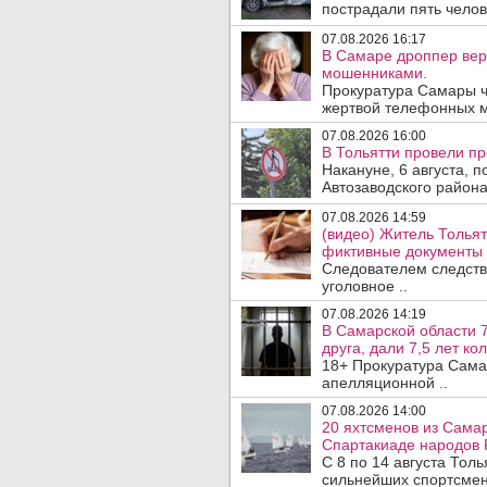
пострадали пять челове
07.08.2026 16:17
В Самаре дроппер вер
мошенниками.
Прокуратура Самары ч
жертвой телефонных м
07.08.2026 16:00
В Тольятти провели п
Накануне, 6 августа, 
Автозаводского район
07.08.2026 14:59
(видео) Житель Тольят
фиктивные документы 
Следователем следств
уголовное ..
07.08.2026 14:19
В Самарской области 7
друга, дали 7,5 лет ко
18+ Прокуратура Сама
апелляционной ..
07.08.2026 14:00
20 яхтсменов из Самар
Спартакиаде народов 
С 8 по 14 августа Тол
сильнейших спортсмен