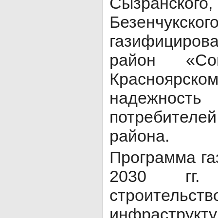
Сызранско
Безенчукс
газифициро
район «Со
Красноярско
надежност
потребителе
района.
Программа га
2030 гг. 
строител
инфраструкт