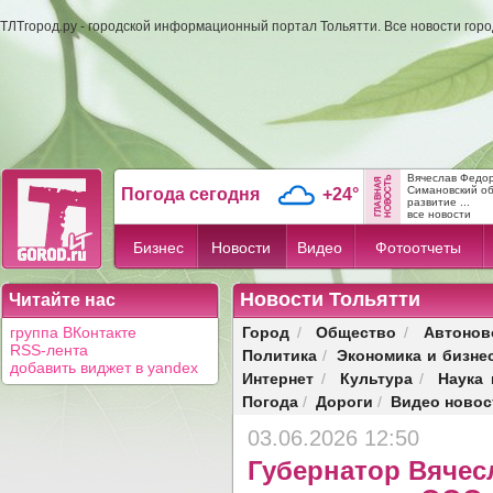
ТЛТгород.ру - городской информационный портал Тольятти. Все новости гор
Вячеслав Федо
Симановский об
Погода сегодня
+24°
развитие ...
все новости
Бизнес
Новости
Видео
Фотоотчеты
Новости Тольятти
Читайте нас
Город
Общество
Автонов
группа ВКонтакте
/
/
RSS-лента
Политика
Экономика и бизне
/
добавить виджет в yandex
Интернет
Культура
Наука 
/
/
Погода
Дороги
Видео новос
/
/
03.06.2026 12:50
Губернатор Вячес