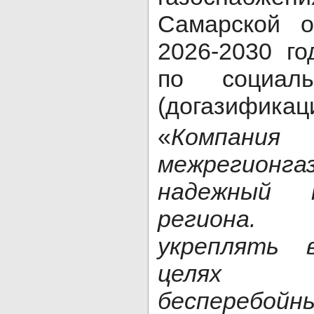
Самарской о
2026-2030 г
по социаль
(догазификаци
«
Компан
межрегион
надежный 
региона.
укреплять 
целях о
бесперебо