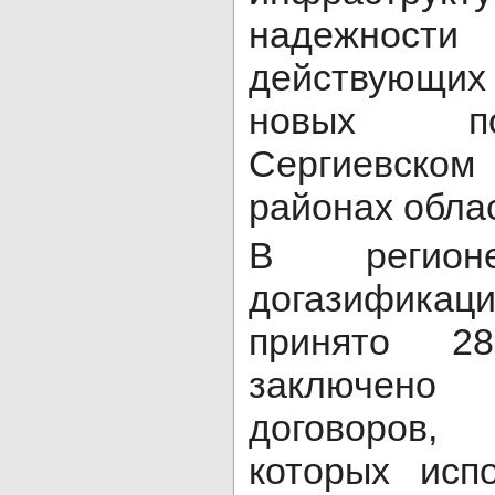
надежност
действующи
новых по
Сергиевск
районах обла
В регионе
догазифика
принято 2
заключен
договоров,
которых исп