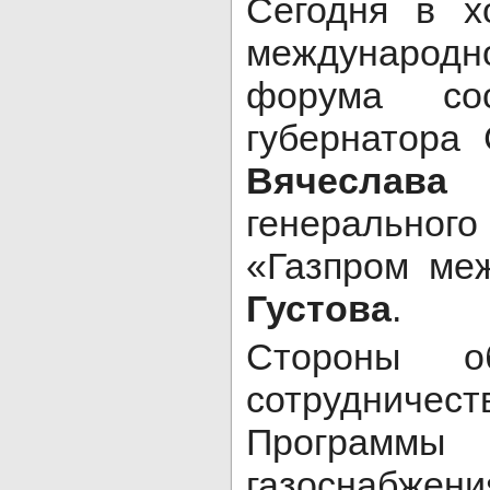
Сегодня в х
международн
форума сос
губернатора
Вячеслава
генерально
«Газпром ме
Густова
.
Стороны о
сотрудниче
Програм
газоснабжен