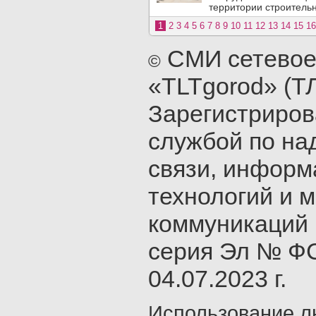
территории строительн
1
2
3
4
5
6
7
8
9
10
11
12
13
14
15
16
СМИ сетевое
©
«TLTgorod» (Т
Зарегистриро
службой по на
связи, инфор
технологий и 
коммуникаций 
серия Эл № ФС
04.07.2023 г.
Использование л