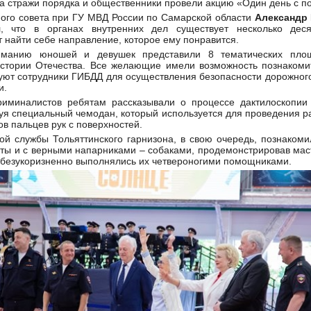
са стражи порядка и общественники провели акцию «Один день с п
ого совета при ГУ МВД России по Самарской области
Александр
л, что в органах внутренних дел существует несколько деся
 найти себе направление, которое ему понравится.
иманию юношей и девушек представили 8 тематических пло
истории Отечества. Все желающие имели возможность познакоми
зуют сотрудники ГИБДД для осуществления безопасности дорожного
и.
риминалистов ребятам рассказывали о процессе дактилоскопии
уя специальный чемодан, который используется для проведения ра
ов пальцев рук с поверхностей.
ой службы Тольяттинского гарнизона, в свою очередь, познаком
ты и с верными напарниками – собаками, продемонстрировав мас
 безукоризненно выполнялись их четвероногими помощниками.