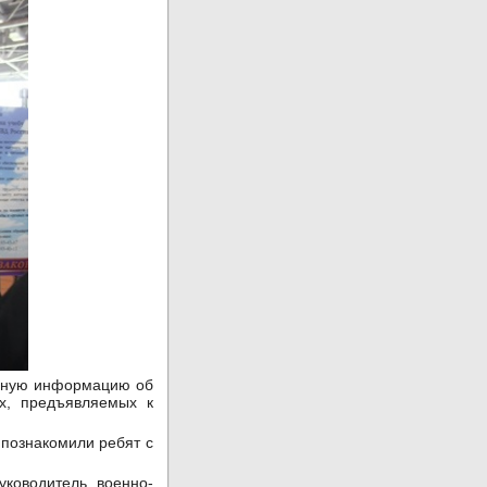
обную информацию об
х, предъявляемых к
 познакомили ребят с
уководитель военно-