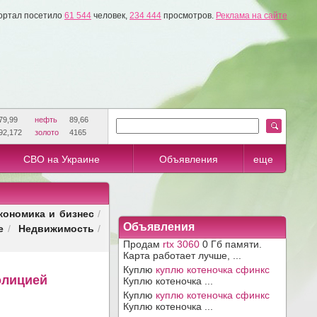
ортал посетило
61 544
человек,
234 444
просмотров.
Реклама на сайте
79,99
нефть
89,66
92,172
золото
4165
СВО на Украине
Объявления
еще
кономика и бизнес
/
е
Недвижимость
Объявления
/
/
Продам
rtx 3060
0 Гб памяти.
Карта работает лучше, ...
Куплю
куплю котеночка сфинкс
олицией
Куплю котеночка ...
Куплю
куплю котеночка сфинкс
Куплю котеночка ...