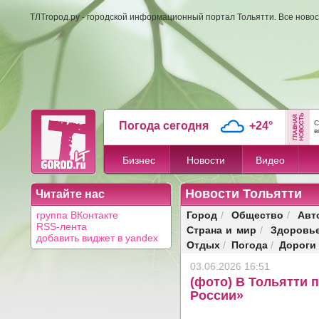
ТЛТгород.ру - городской информационный портал Тольятти. Все новос
С
Погода сегодня
+24°
в
Бизнес
Новости
Видео
Новости Тольятти
Читайте нас
Город
Общество
Авт
группа ВКонтакте
/
/
RSS-лента
Страна и мир
Здоровь
/
добавить виджет в yandex
Отдых
Погода
Дороги
/
/
03.06.2026 16:51
(фото) В Тольятти
России»