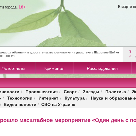
18+
В марте п
ти города.
$
амарца обвинили в домогательстве к египтянке на дискотеке в Шарм-эль-Шейхе
се новости
€
Фотоотчеты
Криминал
Расследования
оновости
Происшествия
Спорт
Звезды
Политика
Э
/
/
/
/
/
е
Технологии
Интернет
Культура
Наука и образовани
/
/
/
/
Видео новости
СВО на Украине
/
/
 прошло масштабное мероприятие «Один день с п