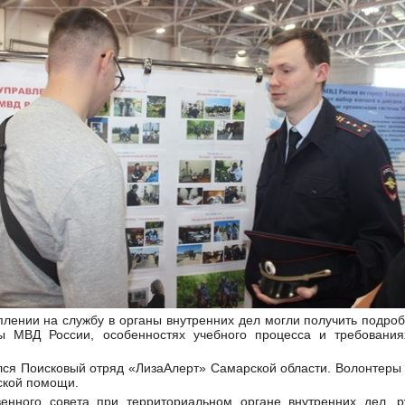
плении на службу в органы внутренних дел могли получить подр
ы МВД России, особенностях учебного процесса и требования
лся Поисковый отряд «ЛизаАлерт» Самарской области. Волонтеры
ской помощи.
енного совета при территориальном органе внутренних дел, р