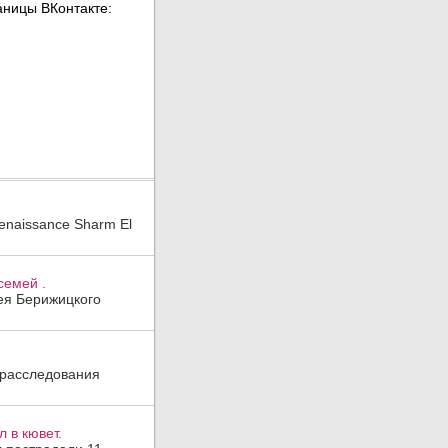
enaissance Sharm El
семей .
гея Берижицкого
 расследования
 в кювет.