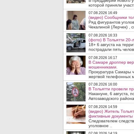
В преддверии нового у
которой приняли участ
07.08.2026 16:49
(видео) Сообщники тол
Ряд фигурантов уголо
Чекалиной (Лерчек) , с
07.08.2026 16:33
(фото) В Тольятти 20-
18+ 6 августа на терр
пострадали пять челове
07.08.2026 16:17
В Самаре дроппер вер
мошенниками.
Прокуратура Самары ч
жертвой телефонных м
07.08.2026 16:00
В Тольятти провели п
Накануне, 6 августа, 
Автозаводского район
07.08.2026 14:59
(видео) Житель Тольят
фиктивные документы 
Следователем следств
уголовное ..
07.08.2026 14:19