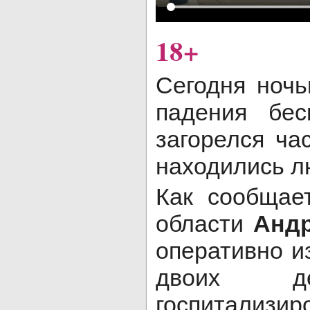
18+
Сегодня ночь
падения бес
загорелся ча
находились л
Как сообщае
области
Анд
оперативно и
двоих де
госпитализи