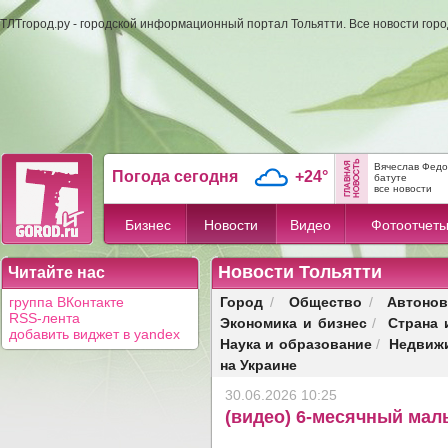
ТЛТгород.ру - городской информационный портал Тольятти. Все новости гор
Вячеслав Федо
Погода сегодня
+24°
батуте
все новости
Бизнес
Новости
Видео
Фотоотчет
Новости Тольятти
Читайте нас
Город
Общество
Автонов
группа ВКонтакте
/
/
RSS-лента
Экономика и бизнес
Страна 
/
добавить виджет в yandex
Наука и образование
Недвиж
/
на Украине
30.06.2026 10:25
(видео) 6-месячный ма