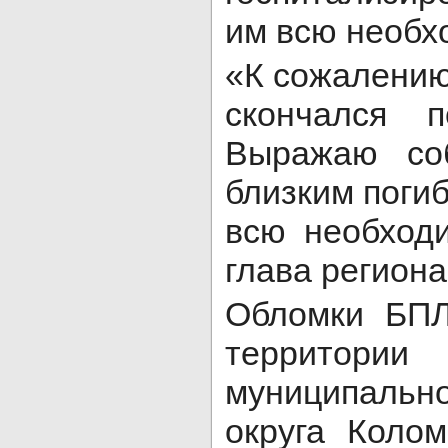
им всю необх
«К сожалению
скончался 
Выражаю со
близким поги
всю необход
глава региона
Обломки БПЛ
террито
муниципальн
округа Коло