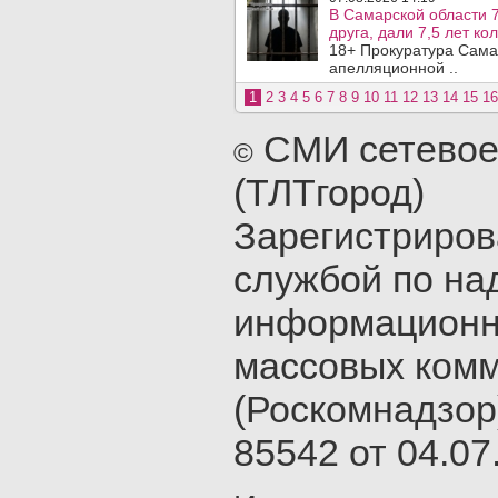
В Самарской области 7
друга, дали 7,5 лет ко
18+ Прокуратура Сама
апелляционной ..
1
2
3
4
5
6
7
8
9
10
11
12
13
14
15
16
СМИ сетевое
©
(ТЛТгород)
Зарегистриро
службой по на
информационн
массовых ком
(Роскомнадзор
85542 от 04.07.