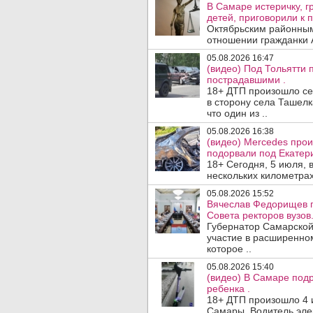
В Самаре истеричку, г
детей, приговорили к 
Октябрьским районным
отношении гражданки А
05.08.2026 16:47
(видео) Под Тольятти
пострадавшими .
18+ ДТП произошло сег
в сторону села Ташелк
что один из ..
05.08.2026 16:38
(видео) Mercedes про
подорвали под Екатер
18+ Сегодня, 5 июля, 
нескольких километрах
05.08.2026 15:52
Вячеслав Федорищев п
Совета ректоров вузов
Губернатор Самарской
участие в расширенном
которое ..
05.08.2026 15:40
(видео) В Самаре подр
ребенка .
18+ ДТП произошло 4 
Самары. Водитель эле