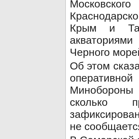
Московск
Краснодарског
Крым и Та
акваториям
Черного море
Об этом сказ
операти
Миноборон
сколько п
зафиксирован
не сообщаетс