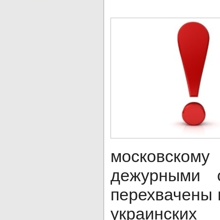
московск
дежурными 
перехвачены 
украински