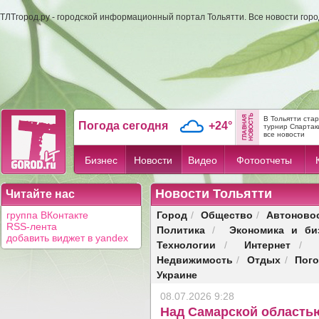
ТЛТгород.ру - городской информационный портал Тольятти. Все новости гор
В Тольятти ста
Погода сегодня
+24°
турнир Спартак
все новости
Бизнес
Новости
Видео
Фотоотчеты
Новости Тольятти
Читайте нас
Город
Общество
Автоново
группа ВКонтакте
/
/
RSS-лента
Политика
Экономика и би
/
добавить виджет в yandex
Технологии
Интернет
/
/
Недвижимость
Отдых
Пог
/
/
Украине
08.07.2026 9:28
Над Самарской область