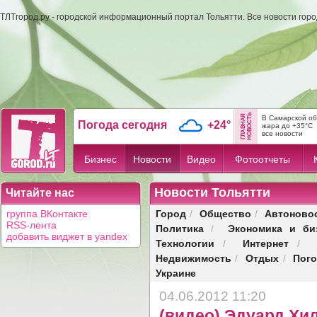
ТЛТгород.ру - городской информационный портал Тольятти. Все новости гор
В Самарской об
Погода сегодня
+24°
жара до +35°C
все новости
Бизнес
Новости
Видео
Фотоотчеты
Новости Тольятти
Читайте нас
Город
Общество
Автоново
группа ВКонтакте
/
/
RSS-лента
Политика
Экономика и би
/
добавить виджет в yandex
Технологии
Интернет
/
/
Недвижимость
Отдых
Пог
/
/
Украине
04.06.2012 11:20
(видео) Эдуард Хиль