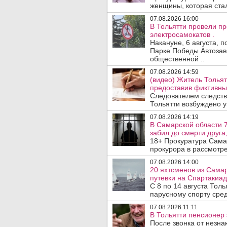
женщины, которая ста
07.08.2026 16:00
В Тольятти провели п
электросамокатов .
Накануне, 6 августа, 
Парке Победы Автозав
общественной ..
07.08.2026 14:59
(видео) Житель Тольят
предоставив фиктивны
Следователем следств
Тольятти возбуждено у
07.08.2026 14:19
В Самарской области 7
забил до смерти друга,
18+ Прокуратура Сама
прокурора в рассмотр
07.08.2026 14:00
20 яхтсменов из Сама
путевки на Спартакиад
С 8 по 14 августа Тол
парусному спорту сред
07.08.2026 11:11
В Тольятти пенсионер
После звонка от незна