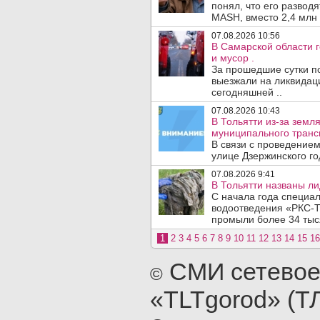
понял, что его развод
MASH, вместо 2,4 млн 
07.08.2026 10:56
В Самарской области г
и мусор .
За прошедшие сутки п
выезжали на ликвидаци
сегодняшней ..
07.08.2026 10:43
В Тольятти из-за зем
муниципального транс
В связи с проведением
улице Дзержинского го
07.08.2026 9:41
В Тольятти названы л
С начала года специа
водоотведения «РКС-Т
промыли более 34 тыся
1
2
3
4
5
6
7
8
9
10
11
12
13
14
15
16
СМИ сетевое
©
«TLTgorod» (Т