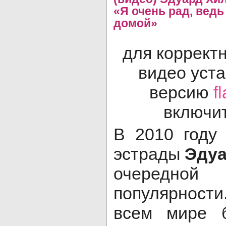
«Я очень рад, вед
домой»
для коррект
видео уст
версию
f
включит
В 2010 году 
эстрады
Эдуа
очередн
популярности
всем мире 