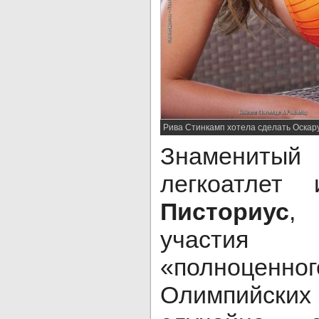
Рива Стинкамп хотела сделать Оскар
Знаменит
легкоатле
Писториус
, 
участия
«полноценног
Олимпийских