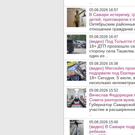
..
05.08.2026 16:57
В Самаре истеричку, г
детей, приговорили к 
Октябрьским районным
отношении гражданки А
05.08.2026 16:47
(видео) Под Тольятти
18+ ДТП произошло сег
сторону села Ташелка.
один из ..
05.08.2026 16:38
(видео) Mercedes про
подорвали под Екатер
18+ Сегодня, 5 июля, 
нескольких километрах
05.08.2026 15:52
Вячеслав Федорищев п
Совета ректоров вузов
Губернатор Самарской
участие в расширенном
..
05.08.2026 15:40
(видео) В Самаре подр
ребенка .