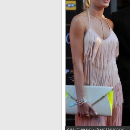
Рива Стинкамп и Оскар Писториус