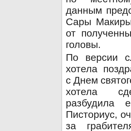
данным предс
Сары Макиры
от полученны
головы.
По версии сл
хотела поздр
с Днем свято
хотела сд
разбудила е
Писториус, о
за грабител