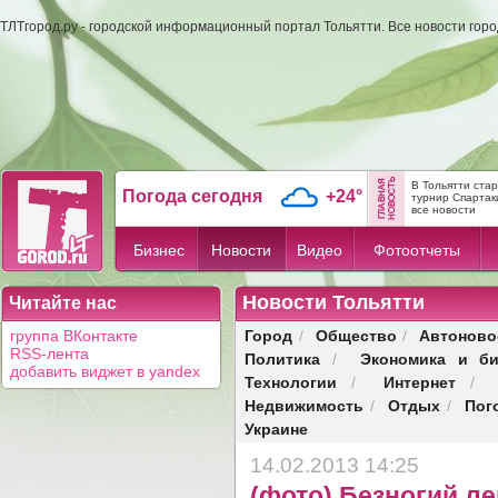
ТЛТгород.ру - городской информационный портал Тольятти. Все новости гор
В Тольятти ста
Погода сегодня
+24°
турнир Спартак
все новости
Бизнес
Новости
Видео
Фотоотчеты
Новости Тольятти
Читайте нас
Город
Общество
Автоново
группа ВКонтакте
/
/
RSS-лента
Политика
Экономика и би
/
добавить виджет в yandex
Технологии
Интернет
/
/
Недвижимость
Отдых
Пог
/
/
Украине
14.02.2013 14:25
(фото) Безногий л