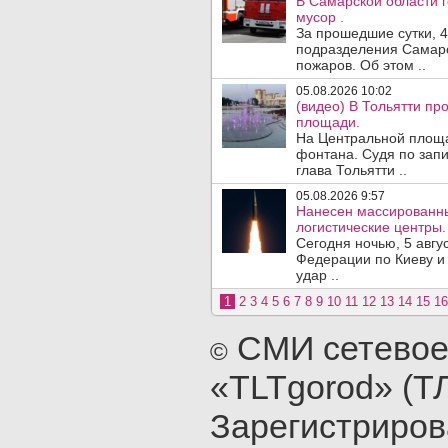
В Самарской области 
мусор .
За прошедшие сутки, 4
подразделения Самарс
пожаров. Об этом ..
05.08.2026 10:02
(видео) В Тольятти п
площади.
На Центральной площа
фонтана. Судя по запи
глава Тольятти ..
05.08.2026 9:57
Нанесен массированны
логистические центры.
Сегодня ночью, 5 авг
Федерации по Киеву и
удар ..
1
2
3
4
5
6
7
8
9
10
11
12
13
14
15
16
СМИ сетевое
©
«TLTgorod» (Т
Зарегистриро