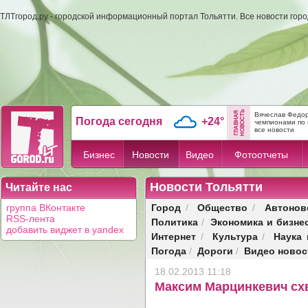
ТЛТгород.ру - городской информационный портал Тольятти. Все новости гор
Вячеслав Федор
Погода сегодня
+24°
чемпионами по 
все новости
Бизнес
Новости
Видео
Фотоотчеты
Новости Тольятти
Читайте нас
Город
Общество
Автонов
группа ВКонтакте
/
/
RSS-лента
Политика
Экономика и бизне
/
добавить виджет в yandex
Интернет
Культура
Наука 
/
/
Погода
Дороги
Видео новос
/
/
18.02.2013 11:18
Максим Марцинкевич сх