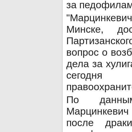
за педофилам
"Марцинкеви
Минске, д
Партизанског
вопрос о воз
дела за хулиг
сегодн
правоохранит
По данн
Марцинкев
после драк