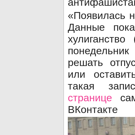
антифашиста
«Появилась н
Данные пок
хулиганство
понедельни
решать отпу
или оставит
такая запи
странице
сам
ВКонтакте