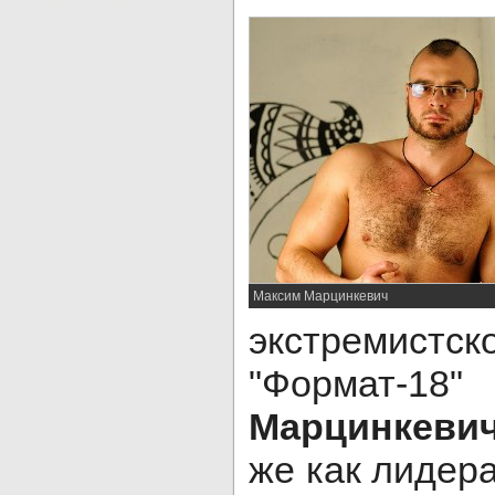
Максим Марцинкевич
экстремистс
"Форма
Марцинкевич
же как лидер