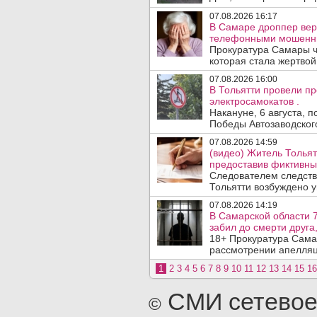
07.08.2026 16:17
В Самаре дроппер вер
телефонными мошенн
Прокуратура Самары ч
которая стала жертво
07.08.2026 16:00
В Тольятти провели п
электросамокатов .
Накануне, 6 августа, 
Победы Автозаводског
07.08.2026 14:59
(видео) Житель Тольят
предоставив фиктивны
Следователем следств
Тольятти возбуждено у
07.08.2026 14:19
В Самарской области 7
забил до смерти друга,
18+ Прокуратура Сама
рассмотрении апелляц
1
2
3
4
5
6
7
8
9
10
11
12
13
14
15
16
СМИ сетевое
©