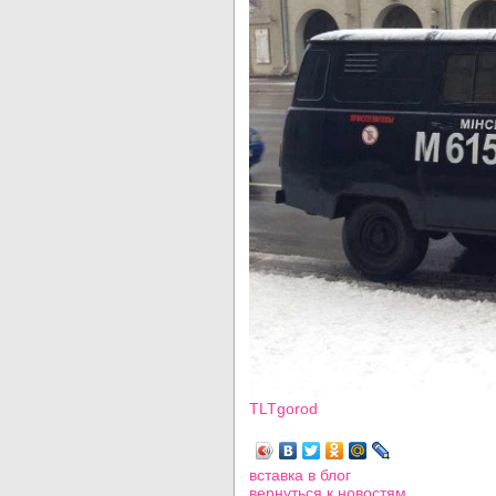
TLTgorod
Просмотров: 16467
вставка в блог
вернуться
к новостям