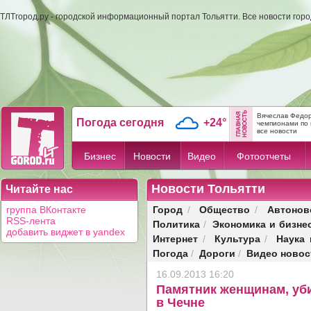
ТЛТгород.ру - городской информационный портал Тольятти. Все новости гор
Вячеслав Федор
Погода сегодня
+24°
чемпионами по 
все новости
Бизнес
Новости
Видео
Фотоотчеты
Новости Тольятти
Читайте нас
Город
Общество
Автонов
группа ВКонтакте
/
/
RSS-лента
Политика
Экономика и бизне
/
добавить виджет в yandex
Интернет
Культура
Наука 
/
/
Погода
Дороги
Видео новос
/
/
16.09.2013 16:20
Памятник женщинам, уби
в Чечне