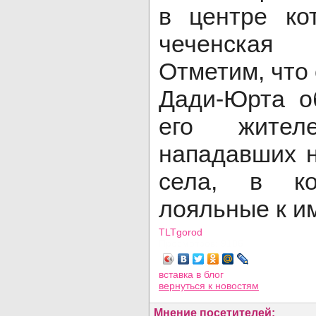
в центре ко
чеченская
Отметим, что
Дади-Юрта о
его жителе
нападавших н
села, в ко
лояльные к и
TLTgorod
Просмотров: 9186
вставка в блог
вернуться
к новостям
Мнение посетителей: