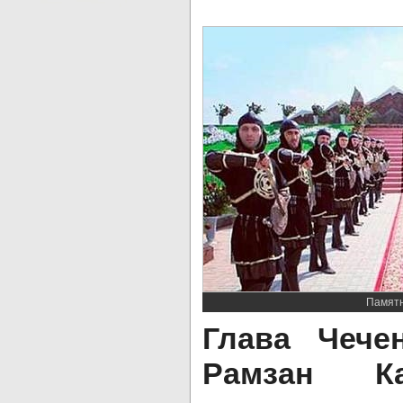
Памятн
Глава Чече
Рамзан К