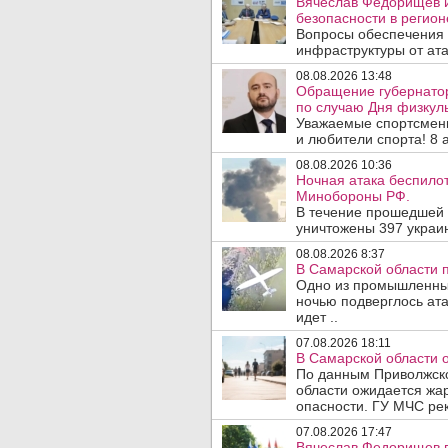
Вячеслав Федорищев и
безопасности в регион
Вопросы обеспечения 
инфраструктуры от ата
08.08.2026 13:48
Обращение губернато
по случаю Дня физкуль
Уважаемые спортсмены
и любители спорта! 8 а
08.08.2026 10:36
Ночная атака беспило
Минобороны РФ.
В течение прошедшей
уничтожены 397 украин
08.08.2026 8:37
В Самарской области 
Одно из промышленных
ночью подверглось ат
идет ..
07.08.2026 18:11
В Самарской области 
По данным Приволжско
области ожидается жа
опасности. ГУ МЧС рек
07.08.2026 17:47
Вячеслав Федорищев в