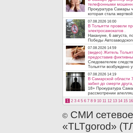
телефонными мошенн
Прокуратура Самары ч
которая стала жертво
07.08.2026 16:00
В Тольятти провели п
электросамокатов .
Накануне, 6 августа, 
Победы Автозаводског
07.08.2026 14:59
(видео) Житель Тольят
предоставив фиктивны
Следователем следств
Тольятти возбуждено у
07.08.2026 14:19
В Самарской области 7
забил до смерти друга,
18+ Прокуратура Сама
рассмотрении апелляц
1
2
3
4
5
6
7
8
9
10
11
12
13
14
15
16
СМИ сетевое
©
«TLTgorod» (Т