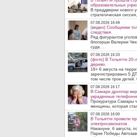
В Тольятти прошла стр
образовательных учре
В преддверии нового у
стратегическая сессия,
07.08.2026 16:49
(видео) Сообщники тол
следствия.
Ряд фигурантов уголов
блогерши Валерии Чека
суда. ..
07.08.2026 16:33
(фото) В Тольятти 20-
дерево.
18+ 6 августа на терр
зарегистрировано 5 ДТ
том числе трое детей. 
07.08.2026 16:17
В Самаре дроппер вер
украденные телефонн
Прокуратура Самары ч
женщины, которая ста
07.08.2026 16:00
В Тольятти провели п
электросамокатов .
Накануне, 6 августа, 
Парке Победы Автозав