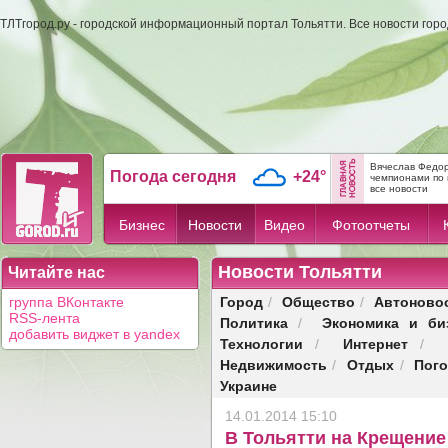
ТЛТгород.ру - городской информационный портал Тольятти. Все новости гор
Вячеслав Федор
Погода сегодня
+24°
чемпионами по 
все новости
Бизнес
Новости
Видео
Фотоотчеты
Новости Тольятти
Читайте нас
Город
Общество
Автоново
группа ВКонтакте
/
/
RSS-лента
Политика
Экономика и би
/
добавить виджет в yandex
Технологии
Интернет
/
/
Недвижимость
Отдых
Пог
/
/
Украине
14.01.2014 15:10
В Тольятти на Крещение