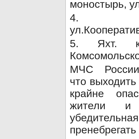
моностырь, ул
4. п.Ф
ул.Кооперати
5. Яхт. к
Комсомольско
МЧС России
что выходить
крайне опас
жители и 
убедительн
пренебрегать