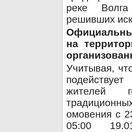
реке Волг
решивших иск
Официальны
на территор
организованн
Учитывая, чт
подейству
жителей 
традицио
омовения с 23
05:00 19.0