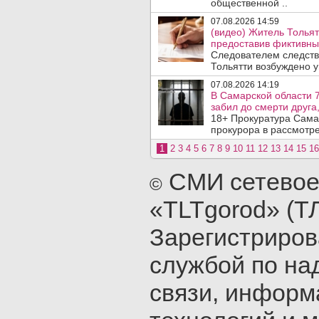
общественной ..
07.08.2026 14:59
(видео) Житель Тольят
предоставив фиктивны
Следователем следств
Тольятти возбуждено у
07.08.2026 14:19
В Самарской области 7
забил до смерти друга,
18+ Прокуратура Сама
прокурора в рассмотр
1
2
3
4
5
6
7
8
9
10
11
12
13
14
15
16
СМИ сетевое
©
«TLTgorod» (Т
Зарегистриро
службой по на
связи, инфор