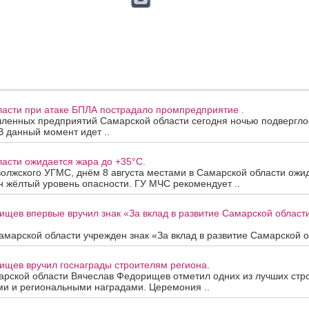
ласти при атаке БПЛА пострадало промпредприятие .
ленных предприятий Самарской области сегодня ночью подверглос
В данный момент идет ..
асти ожидается жара до +35°C.
олжского УГМС, днём 8 августа местами в Самарской области ожи
 жёлтый уровень опасности. ГУ МЧС рекомендует ..
ищев впервые вручил знак «За вклад в развитие Самарской облас
марской области учрежден знак «За вклад в развитие Самарской об
ищев вручил госнаграды строителям региона.
арской области Вячеслав Федорищев отметил одних из лучших стр
ми и региональными наградами. Церемония ..