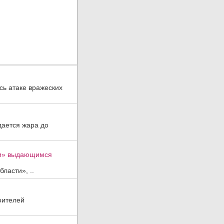
ь атаке вражеских
дается жара до
ти» выдающимся
ласти», ..
оителей