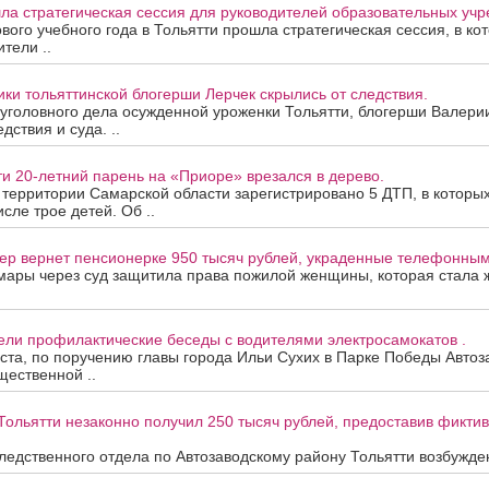
ла стратегическая сессия для руководителей образовательных уч
вого учебного года в Тольятти прошла стратегическая сессия, в ко
тели ..
ки тольяттинской блогерши Лерчек скрылись от следствия.
уголовного дела осужденной уроженки Тольятти, блогерши Валери
дствия и суда. ..
ти 20-летний парень на «Приоре» врезался в дерево.
а территории Самарской области зарегистрировано 5 ДТП, в которы
исле трое детей. Об ..
ер вернет пенсионерке 950 тысяч рублей, украденные телефонны
мары через суд защитила права пожилой женщины, которая стала
ели профилактические беседы с водителями электросамокатов .
уста, по поручению главы города Ильи Сухих в Парке Победы Автоз
ественной ..
Тольятти незаконно получил 250 тысяч рублей, предоставив фикти
едственного отдела по Автозаводскому району Тольятти возбужден