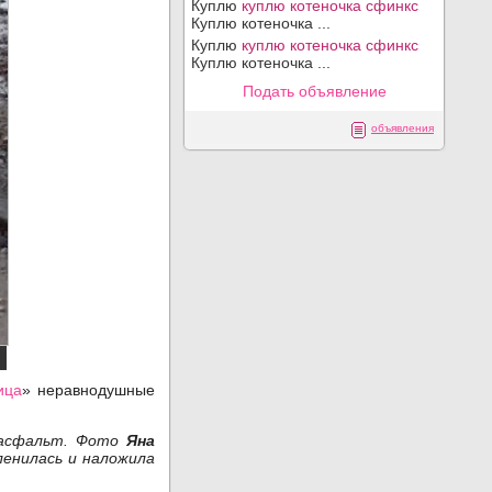
Куплю
куплю котеночка сфинкс
Куплю котеночка ...
Куплю
куплю котеночка сфинкс
Куплю котеночка ...
Подать объявление
объявления
ица
» неравнодушные
я асфальт. Фото
Яна
ленилась и наложила