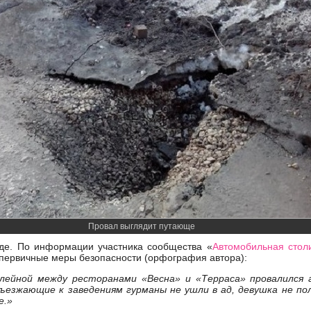
Провал выглядит путающе
оде. По информации участника сообщества «
Автомобильная стол
первичные меры безопасности (орфография автора):
лейной между ресторанами «Весна» и «Терраса» провалилс
ъезжающие к заведениям гурманы не ушли в ад, девушка не по
е.»