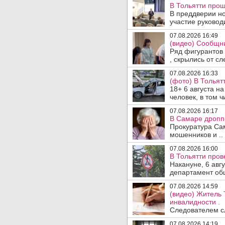
В Тольятти прош
В преддверии но
участие руководи
07.08.2026 16:49
(видео) Сообщни
Ряд фигурантов 
, скрылись от сле
07.08.2026 16:33
(фото) В Тольят
18+ 6 августа н
человек, в том ч
07.08.2026 16:17
В Самаре дропп
Прокуратура Са
мошенников и ..
07.08.2026 16:00
В Тольятти пров
Накануне, 6 авг
департамент общ
07.08.2026 14:59
(видео) Житель 
инвалидности .
Следователем сл
07.08.2026 14:19