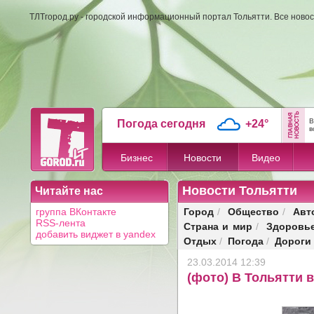
ТЛТгород.ру - городской информационный портал Тольятти. Все новос
В
Погода сегодня
+24°
в
Бизнес
Новости
Видео
Новости Тольятти
Читайте нас
Город
Общество
Авт
группа ВКонтакте
/
/
RSS-лента
Страна и мир
Здоровь
/
добавить виджет в yandex
Отдых
Погода
Дороги
/
/
23.03.2014 12:39
(фото) В Тольятти 