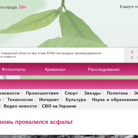
18+
В марте п
ти города.
$
 Самарской области при атаке БПЛА пострадало промпредприятие
се новости
€
Фотоотчеты
Криминал
Расследования
оновости
Происшествия
Спорт
Звезды
Политика
Э
/
/
/
/
/
е
Технологии
Интернет
Культура
Наука и образовани
/
/
/
/
Видео новости
СВО на Украине
/
/
вновь провалился асфальт