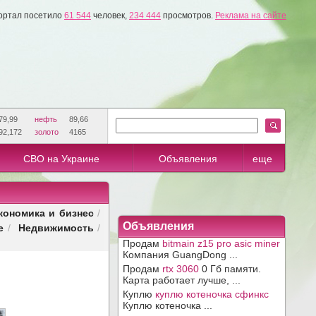
ортал посетило
61 544
человек,
234 444
просмотров.
Реклама на сайте
79,99
нефть
89,66
92,172
золото
4165
СВО на Украине
Объявления
еще
кономика и бизнес
/
е
Недвижимость
Объявления
/
/
Продам
bitmain z15 pro asic miner
Компания GuangDong ...
Продам
rtx 3060
0 Гб памяти.
Карта работает лучше, ...
Куплю
куплю котеночка сфинкс
Куплю котеночка ...