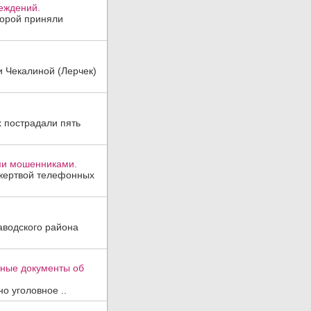
реждений.
торой приняли
и Чекалиной (Лерчек)
х пострадали пять
ми мошенниками.
 жертвой телефонных
аводского района
вные документы об
о уголовное ..